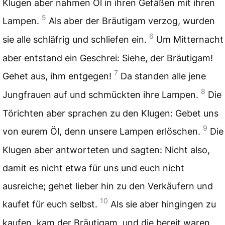
Klugen aber nahmen Öl in ihren Gefäßen mit ihren
5
Lampen.
Als aber der Bräutigam verzog, wurden
6
sie alle schläfrig und schliefen ein.
Um Mitternacht
aber entstand ein Geschrei: Siehe, der Bräutigam!
7
Gehet aus, ihm entgegen!
Da standen alle jene
8
Jungfrauen auf und schmückten ihre Lampen.
Die
Törichten aber sprachen zu den Klugen: Gebet uns
9
von eurem Öl, denn unsere Lampen erlöschen.
Die
Klugen aber antworteten und sagten: Nicht also,
damit es nicht etwa für uns und euch nicht
ausreiche; gehet lieber hin zu den Verkäufern und
10
kaufet für euch selbst.
Als sie aber hingingen zu
kaufen, kam der Bräutigam, und die bereit waren,