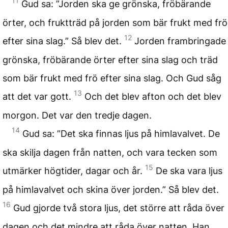
11
Gud sa: ”Jorden ska ge grönska, fröbärande
örter, och fruktträd på jorden som bär frukt med frö
12
efter sina slag.” Så blev det.
Jorden frambringade
grönska, fröbärande örter efter sina slag och träd
som bär frukt med frö efter sina slag. Och Gud såg
13
att det var gott.
Och det blev afton och det blev
morgon. Det var den tredje dagen.
14
Gud sa: ”Det ska finnas ljus på himlavalvet. De
ska skilja dagen från natten, och vara tecken som
15
utmärker högtider, dagar och år.
De ska vara ljus
på himlavalvet och skina över jorden.” Så blev det.
16
Gud gjorde två stora ljus, det större att råda över
dagen och det mindre att råda över natten. Han