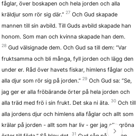
fåglar, över boskapen och hela jorden och alla
27
kräldjur som rör sig där.”
Och Gud skapade
mannen till sin avbild. Till Guds avbild skapade han
honom. Som man och kvinna skapade han dem.
28
Gud välsignade dem. Och Gud sa till dem: ”Var
fruktsamma och bli många, fyll jorden och lägg den
under er. Råd över havets fiskar, himlens fåglar och
29
alla djur som rör sig på jorden.”
Och Gud sa: ”Se,
jag ger er alla fröbärande örter på hela jorden och
30
alla träd med frö i sin frukt. Det ska ni äta.
Och till
alla jordens djur och himlens alla fåglar och allt som
krälar på jorden - allt som har liv - ger jag alla gröna
31
örter till föda.” Så blev det.
Gud såg på allt han