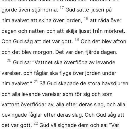
17
gjorde även stjärnorna.
Gud satte ljusen på
18
himlavalvet att skina över jorden,
att råda över
dagen och natten och att skilja ljuset från mörkret.
19
Och Gud såg att det var gott.
Och det blev afton
och det blev morgon. Det var den fjärde dagen.
20
Gud sa: ”Vattnet ska överflöda av levande
varelser, och fåglar ska flyga över jorden under
21
himlavalvet.”
Så Gud skapade de stora havsdjuren
och alla levande varelser som rör sig och som
vattnet överflödar av, alla efter deras slag, och alla
bevingade fåglar efter deras slag. Och Gud såg att
22
det var gott.
Gud välsignade dem och sa: ”Var