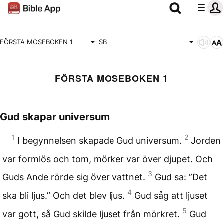
FÖRSTA MOSEBOKEN 1
SB
FÖRSTA MOSEBOKEN 1
Gud skapar universum
1
2
I begynnelsen skapade Gud universum.
Jorden
var formlös och tom, mörker var över djupet. Och
3
Guds Ande rörde sig över vattnet.
Gud sa: ”Det
4
ska bli ljus.” Och det blev ljus.
Gud såg att ljuset
5
var gott, så Gud skilde ljuset från mörkret.
Gud