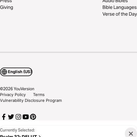
Press
Audio Bibles
Giving
Bible Languages
Verse of the Day
English (US)
©
2026
YouVersion
Privacy Policy
Terms
Vulnerability Disclosure Program
Currently Selected:
Psalm 32
:
DELUT