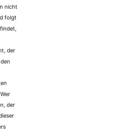
n nicht
d folgt
findet,
t, der
 den
ten
 Wer
n, der
dieser
ers