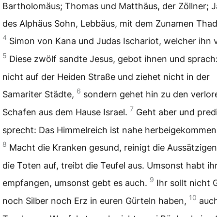
Bartholomäus; Thomas und Matthäus, der Zöllner; 
des Alphäus Sohn, Lebbäus, mit dem Zunamen Thad
4
Simon von Kana und Judas Ischariot, welcher ihn v
5
Diese zwölf sandte Jesus, gebot ihnen und sprach
nicht auf der Heiden Straße und ziehet nicht in der
6
Samariter Städte,
sondern gehet hin zu den verlo
7
Schafen aus dem Hause Israel.
Geht aber und pred
sprecht: Das Himmelreich ist nahe herbeigekommen
8
Macht die Kranken gesund, reinigt die Aussätzige
die Toten auf, treibt die Teufel aus. Umsonst habt ihr
9
empfangen, umsonst gebt es auch.
Ihr sollt nicht 
10
noch Silber noch Erz in euren Gürteln haben,
auch