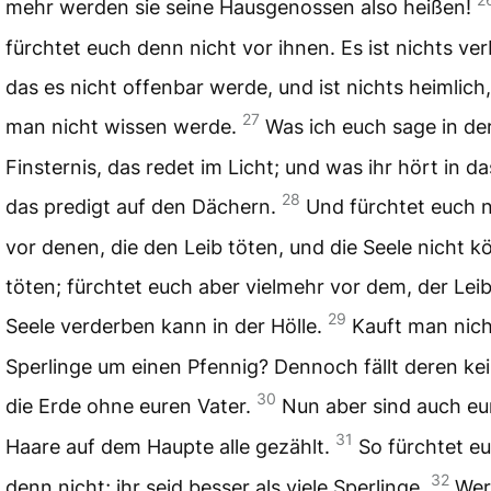
mehr werden sie seine Hausgenossen also heißen!
fürchtet euch denn nicht vor ihnen. Es ist nichts ve
das es nicht offenbar werde, und ist nichts heimlich
27
man nicht wissen werde.
Was ich euch sage in de
Finsternis, das redet im Licht; und was ihr hört in da
28
das predigt auf den Dächern.
Und fürchtet euch n
vor denen, die den Leib töten, und die Seele nicht 
töten; fürchtet euch aber vielmehr vor dem, der Lei
29
Seele verderben kann in der Hölle.
Kauft man nich
Sperlinge um einen Pfennig? Dennoch fällt deren kei
30
die Erde ohne euren Vater.
Nun aber sind auch eu
31
Haare auf dem Haupte alle gezählt.
So fürchtet e
32
denn nicht; ihr seid besser als viele Sperlinge.
Wer