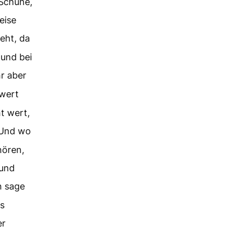
 Schuhe,
eise
eht, da
 und bei
r aber
 wert
ht wert,
Und wo
hören,
 und
h sage
s
er