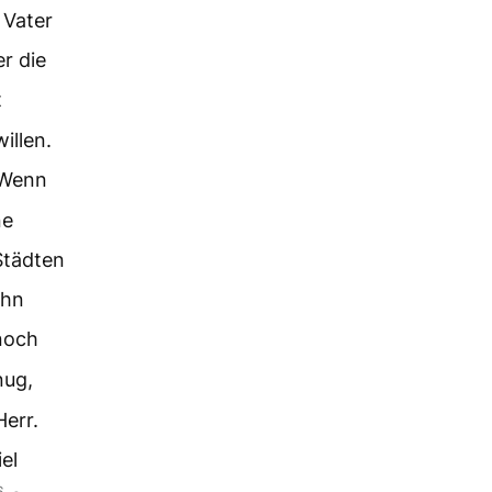
 Vater
r die
t
llen.
Wenn
ne
Städten
ohn
 noch
nug,
Herr.
el
6