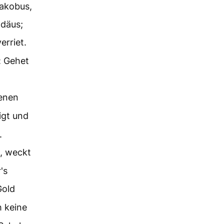
Jakobus,
däus;
erriet.
: Gehet
renen
igt und
.
n, weckt
's
Gold
 keine