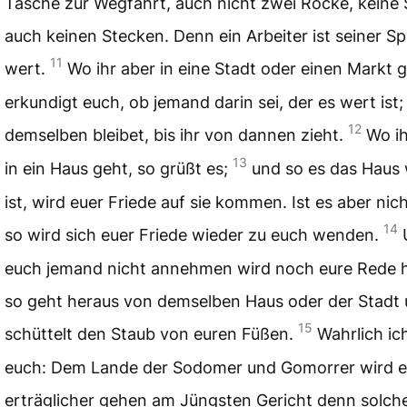
Tasche zur Wegfahrt, auch nicht zwei Röcke, keine
auch keinen Stecken. Denn ein Arbeiter ist seiner Sp
11
wert.
Wo ihr aber in eine Stadt oder einen Markt g
erkundigt euch, ob jemand darin sei, der es wert ist;
12
demselben bleibet, bis ihr von dannen zieht.
Wo ih
13
in ein Haus geht, so grüßt es;
und so es das Haus
ist, wird euer Friede auf sie kommen. Ist es aber nic
14
so wird sich euer Friede wieder zu euch wenden.
euch jemand nicht annehmen wird noch eure Rede 
so geht heraus von demselben Haus oder der Stadt
15
schüttelt den Staub von euren Füßen.
Wahrlich ic
euch: Dem Lande der Sodomer und Gomorrer wird e
erträglicher gehen am Jüngsten Gericht denn solch