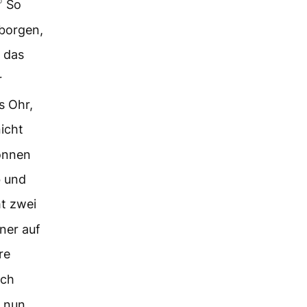
So
rborgen,
, das
r
s Ohr,
icht
können
b und
t zwei
ner auf
re
uch
 nun