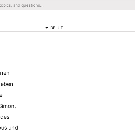
DELUT
hnen
rieben
e
 Simon,
 des
pus und