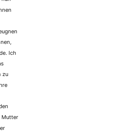
ennen
leugnen
hnen,
de. Ich
as
 zu
hre
den
 Mutter
er