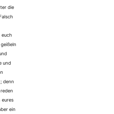
ter die
Falsch
n euch
 geißeln
und
e und
en
t; denn
 reden
n eures
aber ein