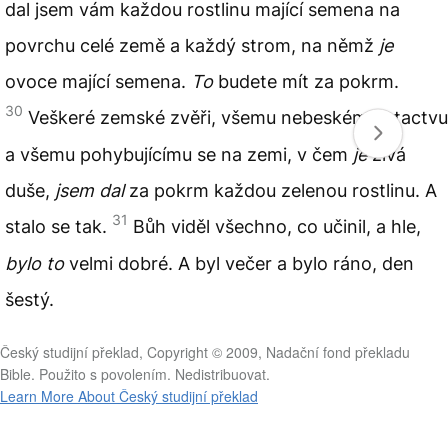
dal jsem vám každou rostlinu mající semena na
povrchu celé země a každý strom, na němž
je
ovoce mající semena.
To
budete mít za pokrm.
30
Veškeré zemské zvěři, všemu nebeskému ptactvu
a všemu pohybujícímu se na zemi, v čem
je
živá
duše,
jsem dal
za pokrm každou zelenou rostlinu. A
31
stalo se tak.
Bůh viděl všechno, co učinil, a hle,
bylo to
velmi dobré. A byl večer a bylo ráno, den
šestý.
Český studijní překlad, Copyright © 2009, Nadační fond překladu
Bible. Použito s povolením. Nedistribuovat.
Learn More About Český studijní překlad