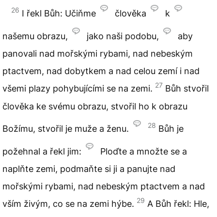
26
I řekl Bůh: Učiňme
člověka
k
našemu obrazu,
jako naši podobu,
aby
panovali nad mořskými rybami, nad nebeským
ptactvem, nad dobytkem a nad celou zemí i nad
27
všemi plazy pohybujícími se na zemi.
Bůh stvořil
člověka ke svému obrazu, stvořil ho k obrazu
28
Božímu, stvořil je muže a ženu.
Bůh je
požehnal a řekl jim:
Ploďte a množte se a
naplňte zemi, podmaňte si ji a panujte nad
mořskými rybami, nad nebeským ptactvem a nad
29
vším živým, co se na zemi hýbe.
A Bůh řekl: Hle,