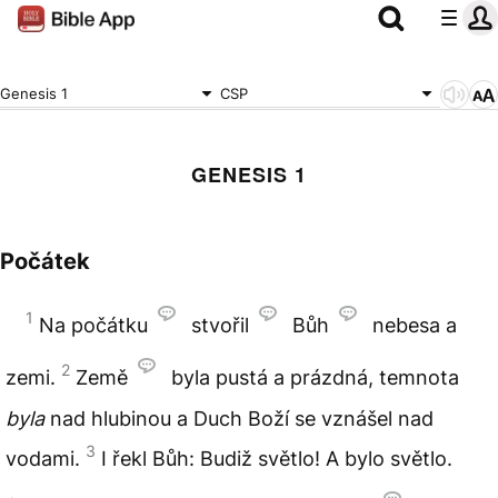
Genesis 1
CSP
GENESIS 1
Počátek
1
Na počátku
stvořil
Bůh
nebesa a
2
zemi.
Země
byla pustá a prázdná, temnota
byla
nad hlubinou a Duch Boží se vznášel nad
3
vodami.
I řekl Bůh: Budiž světlo! A bylo světlo.