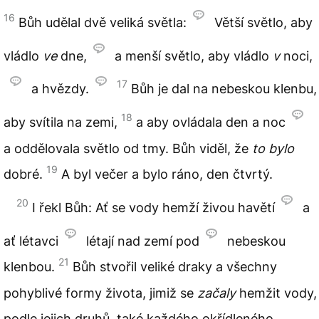
16
Bůh udělal dvě veliká světla:
Větší světlo, aby
vládlo
ve
dne,
a menší světlo, aby vládlo
v
noci,
17
a hvězdy.
Bůh je dal na nebeskou klenbu,
18
aby svítila na zemi,
a aby ovládala den a noc
a oddělovala světlo od tmy. Bůh viděl, že
to bylo
19
dobré.
A byl večer a bylo ráno, den čtvrtý.
20
I řekl Bůh: Ať se vody hemží živou havětí
a
ať létavci
létají nad zemí pod
nebeskou
21
klenbou.
Bůh stvořil veliké draky a všechny
pohyblivé formy života, jimiž se
začaly
hemžit vody,
podle jejich druhů, také každého okřídleného