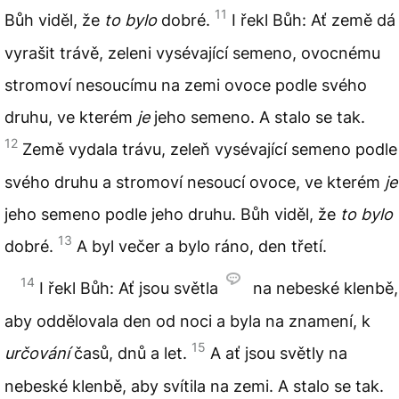
11
Bůh viděl, že
to bylo
dobré.
I řekl Bůh: Ať země dá
vyrašit trávě, zeleni vysévající semeno, ovocnému
stromoví nesoucímu na zemi ovoce podle svého
druhu, ve kterém
je
jeho semeno. A stalo se tak.
12
Země vydala trávu, zeleň vysévající semeno podle
svého druhu a stromoví nesoucí ovoce, ve kterém
je
jeho semeno podle jeho druhu. Bůh viděl, že
to bylo
13
dobré.
A byl večer a bylo ráno, den třetí.
14
I řekl Bůh: Ať jsou světla
na nebeské klenbě,
aby oddělovala den od noci a byla na znamení, k
15
určování
časů, dnů a let.
A ať jsou světly na
nebeské klenbě, aby svítila na zemi. A stalo se tak.