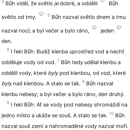
4
Bůh viděl, že světlo
je
dobré, a oddělil
Bůh
5
světlo od tmy.
Bůh nazval světlo dnem a tmu
nazval nocí; a byl večer a bylo ráno,
jeden
den.
6
I řekl Bůh: Budiž klenba uprostřed vod a nechť
7
odděluje vody od vod.
Bůh tedy udělal klenbu a
oddělil vody, které
byly
pod klenbou, od vod, které
8
byly
nad klenbou. A stalo se tak.
Bůh nazval
klenbu nebesy; a byl večer a bylo ráno, den druhý.
9
I řekl Bůh: Ať se vody pod nebesy shromáždí na
10
jedno místo a ukáže se souš. A stalo se tak.
Bůh
nazval souš zemí a nahromaděné vody nazval moři.