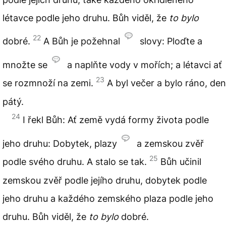
létavce podle jeho druhu. Bůh viděl, že
to bylo
22
dobré.
A Bůh je požehnal
slovy: Ploďte a
množte se
a naplňte vody v mořích; a létavci ať
23
se rozmnoží na zemi.
A byl večer a bylo ráno, den
pátý.
24
I řekl Bůh: Ať země vydá formy života podle
jeho druhu: Dobytek, plazy
a zemskou zvěř
25
podle svého druhu. A stalo se tak.
Bůh učinil
zemskou zvěř podle jejího druhu, dobytek podle
jeho druhu a každého zemského plaza podle jeho
druhu. Bůh viděl, že
to bylo
dobré.