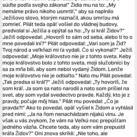
súďte podľa svojho zákona!“ Židia mu na to: „My
nemáme právo nikoho usmrtiť,“ aby sa naplnilo
Ježišovo slovo, ktorým naznačil, akou smrťou má
zomrieť. Pilát teda opäť vošiel do vládnej budovy,
predvolal si Ježiša a opýtal sa ho: „Ty si kráľ Židov?“
Ježiš odpovedal: „Hovoríš to sám od seba, alebo ti to o
mne povedali iní?“ Pilát odpovedal: „Vari som ja Žid?
Tvoj národ a veľkňazi mi ťa vydali. Čo si vykonal?“ Ježiš
odpovedal: „Moje kráľovstvo nie je z tohto sveta. Keby
moje kráľovstvo bolo z tohto sveta, moji služobníci by
sa za mňa bili, aby som nebol vydaný Židom. Lenže
moje kráľovstvo nie je odtiaľto.“ Nato mu Pilát povedal:
„Tak predsa si kráľ?“ Ježiš odpovedal: „Ty hovoríš, že
som kráľ. Ja som sa nato narodil a nato som prišiel na
svet, aby som vydal svedectvo pravde. Každý, kto je z
pravdy, počuje môj hlas.“ Pilát mu povedal: „Čo je
pravda?!“ Ako to povedal, opäť vyšiel k Židom a vyhlásil
pred nimi: „Ja na ňom nenachádzam nijakú vinu. Je
však u vás zvykom, že vám na Veľkú noc prepúšťam
jedného väzňa. Chcete teda, aby som vám prepustil
kráľa Židov?“ Oni znova skríkli: „Nie toho, ale