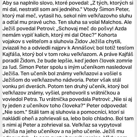
Aby sa naplnilo slovo, ktoré povedal: „Z tých, ktorých si
mi dal, nestratil som ani jedného.“ Vtedy Šimon Peter,
ktorý mal meč, vytasil ho, sekol ním veľkňazovho sluhu
a odťal mu pravé ucho. Ten sluha sa volal Malchos. Ale
Ježiš povedal Petrovi: „Schovaj meč do pošvy! Azda
nemám vypiť kalich, ktorý mi dal Otec?“ Kohorta
vojakov s veliteľom a sluhovia Židov Ježiša chytili,
zviazali ho a odviedli najprv k Annášovi; bol totiž tesťom
Kajfáša, ktorý bol v tom roku veľkňazom. A práve Kajfáš
poradil Židom, že bude lepšie, keď jeden človek zomrie
za ľud. Šimon Peter spolu s iným učeníkom nasledoval
Ježiša. Ten učeník bol známy veľkňazovi a vošiel s
Ježišom do veľkňazovho nádvoria. Peter však stál
vonku pri dverách. Potom ten druhý učeník, ktorý bol
veľkňazov známy, vyšiel, prehovoril s vrátničkou a
voviedol Petra. Tu vrátnička povedala Petrovi: „Nie si aj
ty jeden z učeníkov toho človeka?“ Peter odpovedal:
„Nie som.“ Stáli tam aj sluhovia a pomocníci, ktorí si
nakládli oheň a zohrievali sa, lebo bolo chladno. Bol tam
s nimi aj Peter a zohrieval sa. Veľkňaz sa vypytoval
Ježiša na jeho učeníkov a na jeho učenie. Ježiš mu