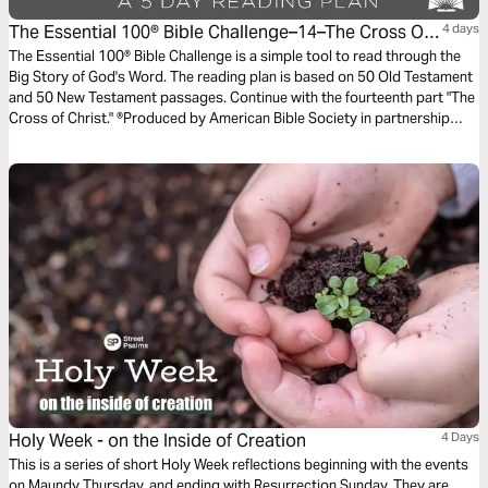
The Essential 100® Bible Challenge–14–The Cross Of
4 days
Christ
The Essential 100® Bible Challenge is a simple tool to read through the
Big Story of God's Word. The reading plan is based on 50 Old Testament
and 50 New Testament passages. Continue with the fourteenth part "The
Cross of Christ." ®Produced by American Bible Society in partnership
with Scripture Union, Inc.
Holy Week - on the Inside of Creation
4 Days
This is a series of short Holy Week reflections beginning with the events
on Maundy Thursday, and ending with Resurrection Sunday. They are