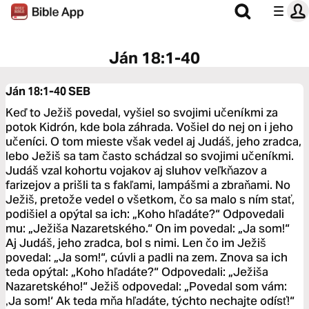
Ján 18:1-40
Ján 18:1-40
SEB
Keď to Ježiš povedal, vyšiel so svojimi učeníkmi za
potok Kidrón, kde bola záhrada. Vošiel do nej on i jeho
učeníci. O tom mieste však vedel aj Judáš, jeho zradca,
lebo Ježiš sa tam často schádzal so svojimi učeníkmi.
Judáš vzal kohortu vojakov aj sluhov veľkňazov a
farizejov a prišli ta s fakľami, lampášmi a zbraňami. No
Ježiš, pretože vedel o všetkom, čo sa malo s ním stať,
podišiel a opýtal sa ich: „Koho hľadáte?“ Odpovedali
mu: „Ježiša Nazaretského.“ On im povedal: „Ja som!“
Aj Judáš, jeho zradca, bol s nimi. Len čo im Ježiš
povedal: „Ja som!“, cúvli a padli na zem. Znova sa ich
teda opýtal: „Koho hľadáte?“ Odpovedali: „Ježiša
Nazaretského!“ Ježiš odpovedal: „Povedal som vám:
‚Ja som!‘ Ak teda mňa hľadáte, týchto nechajte odísť!“