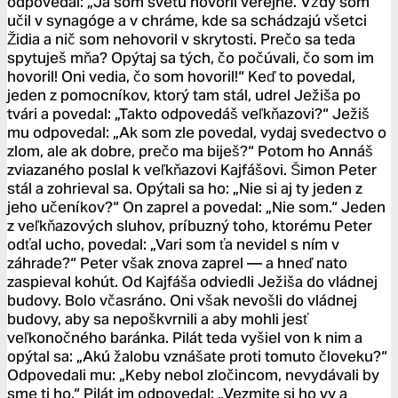
odpovedal: „Ja som svetu hovoril verejne. Vždy som
učil v synagóge a v chráme, kde sa schádzajú všetci
Židia a nič som nehovoril v skrytosti. Prečo sa teda
spytuješ mňa? Opýtaj sa tých, čo počúvali, čo som im
hovoril! Oni vedia, čo som hovoril!“ Keď to povedal,
jeden z pomocníkov, ktorý tam stál, udrel Ježiša po
tvári a povedal: „Takto odpovedáš veľkňazovi?“ Ježiš
mu odpovedal: „Ak som zle povedal, vydaj svedectvo o
zlom, ale ak dobre, prečo ma biješ?“ Potom ho Annáš
zviazaného poslal k veľkňazovi Kajfášovi. Šimon Peter
stál a zohrieval sa. Opýtali sa ho: „Nie si aj ty jeden z
jeho učeníkov?“ On zaprel a povedal: „Nie som.“ Jeden
z veľkňazových sluhov, príbuzný toho, ktorému Peter
odťal ucho, povedal: „Vari som ťa nevidel s ním v
záhrade?“ Peter však znova zaprel — a hneď nato
zaspieval kohút. Od Kajfáša odviedli Ježiša do vládnej
budovy. Bolo včasráno. Oni však nevošli do vládnej
budovy, aby sa nepoškvrnili a aby mohli jesť
veľkonočného baránka. Pilát teda vyšiel von k nim a
opýtal sa: „Akú žalobu vznášate proti tomuto človeku?“
Odpovedali mu: „Keby nebol zločincom, nevydávali by
sme ti ho.“ Pilát im odpovedal: „Vezmite si ho vy a