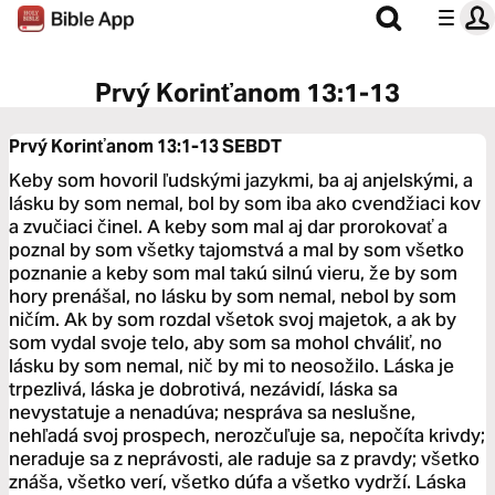
Prvý Korinťanom 13:1-13
Prvý Korinťanom 13:1-13
SEBDT
Keby som hovoril ľudskými jazykmi, ba aj anjelskými, a
lásku by som nemal, bol by som iba ako cvendžiaci kov
a zvučiaci činel. A keby som mal aj dar prorokovať a
poznal by som všetky tajomstvá a mal by som všetko
poznanie a keby som mal takú silnú vieru, že by som
hory prenášal, no lásku by som nemal, nebol by som
ničím. Ak by som rozdal všetok svoj majetok, a ak by
som vydal svoje telo, aby som sa mohol chváliť, no
lásku by som nemal, nič by mi to neosožilo. Láska je
trpezlivá, láska je dobrotivá, nezávidí, láska sa
nevystatuje a nenadúva; nespráva sa neslušne,
nehľadá svoj prospech, nerozčuľuje sa, nepočíta krivdy;
neraduje sa z neprávosti, ale raduje sa z pravdy; všetko
znáša, všetko verí, všetko dúfa a všetko vydrží. Láska