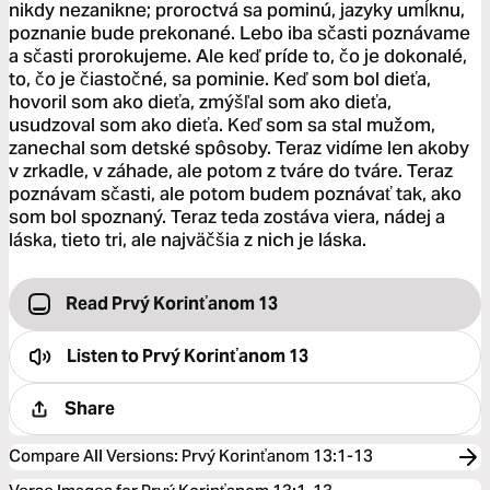
nikdy nezanikne; proroctvá sa pominú, jazyky umĺknu,
poznanie bude prekonané. Lebo iba sčasti poznávame
a sčasti prorokujeme. Ale keď príde to, čo je dokonalé,
to, čo je čiastočné, sa pominie. Keď som bol dieťa,
hovoril som ako dieťa, zmýšľal som ako dieťa,
usudzoval som ako dieťa. Keď som sa stal mužom,
zanechal som detské spôsoby. Teraz vidíme len akoby
v zrkadle, v záhade, ale potom z tváre do tváre. Teraz
poznávam sčasti, ale potom budem poznávať tak, ako
som bol spoznaný. Teraz teda zostáva viera, nádej a
láska, tieto tri, ale najväčšia z nich je láska.
Read Prvý Korinťanom 13
Listen to
Prvý Korinťanom 13
Share
Compare All Versions
:
Prvý Korinťanom 13:1-13