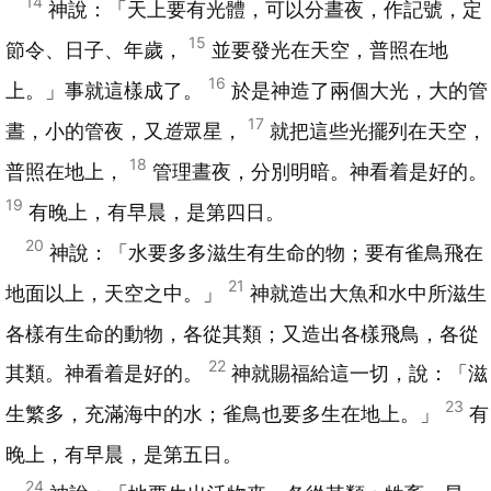
14
神說：「天上要有光體，可以分晝夜，作記號，定
15
節令、日子、年歲，
並要發光在天空，普照在地
16
上。」事就這樣成了。
於是神造了兩個大光，大的管
17
晝，小的管夜，又
造
眾星，
就把這些光擺列在天空，
18
普照在地上，
管理晝夜，分別明暗。神看着是好的。
19
有晚上，有早晨，是第四日。
20
神說：「水要多多滋生有生命的物；要有雀鳥飛在
21
地面以上，天空之中。」
神就造出大魚和水中所滋生
各樣有生命的動物，各從其類；又造出各樣飛鳥，各從
22
其類。神看着是好的。
神就賜福給這一切，說：「滋
23
生繁多，充滿海中的水；雀鳥也要多生在地上。」
有
晚上，有早晨，是第五日。
24