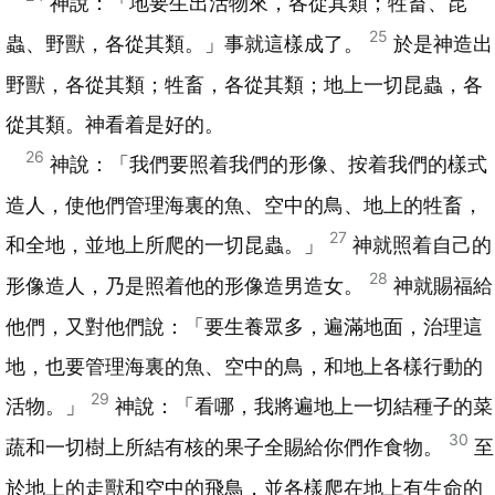
神說：「地要生出活物來，各從其類；牲畜、昆
25
蟲、野獸，各從其類。」事就這樣成了。
於是神造出
野獸，各從其類；牲畜，各從其類；地上一切昆蟲，各
從其類。神看着是好的。
26
神說：「我們要照着我們的形像、按着我們的樣式
造人，使他們管理海裏的魚、空中的鳥、地上的牲畜，
27
和全地，並地上所爬的一切昆蟲。」
神就照着自己的
28
形像造人，乃是照着他的形像造男造女。
神就賜福給
他們，又對他們說：「要生養眾多，遍滿地面，治理這
地，也要管理海裏的魚、空中的鳥，和地上各樣行動的
29
活物。」
神說：「看哪，我將遍地上一切結種子的菜
30
蔬和一切樹上所結有核的果子全賜給你們作食物。
至
於地上的走獸和空中的飛鳥，並各樣爬在地上有生命的