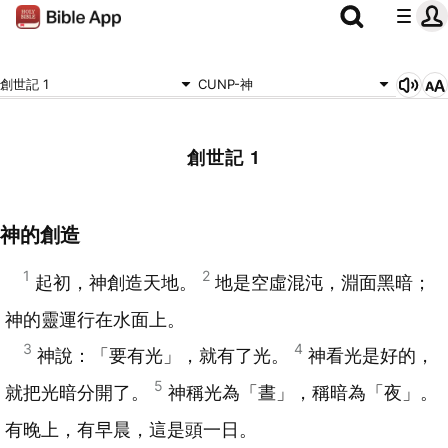
創世記 1
CUNP-神
創世記 1
神的創造
1
2
起初，神創造天地。
地是空虛混沌，淵面黑暗；
神的靈運行在水面上。
3
4
神說：「要有光」，就有了光。
神看光是好的，
5
就把光暗分開了。
神稱光為「晝」，稱暗為「夜」。
有晚上，有早晨，這是頭一日。