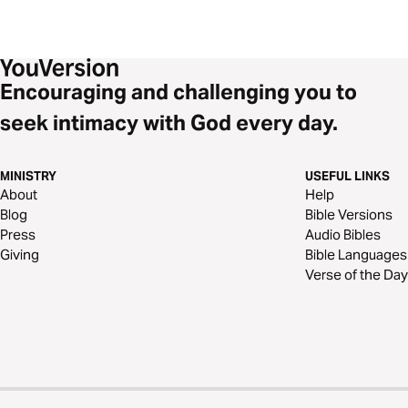
Encouraging and challenging you to
seek intimacy with God every day.
MINISTRY
USEFUL LINKS
About
Help
Blog
Bible Versions
Press
Audio Bibles
Giving
Bible Languages
Verse of the Day