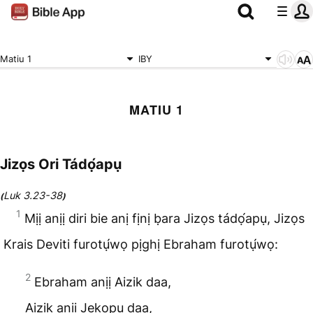
Matiu 1
IBY
MATIU 1
Jizọs Ori Tádọ́apụ
Luk 3.23-38
(
)
1
Mịị anịị diri bie anị fịnị ḅara Jizọs tádọ́apụ, Jizọs
Krais Deviti furotụ́wọ pịghị Ebraham furotụ́wọ:
2
Ebraham anịị Aizik daa,
Aizik anịị Jekọpụ daa,