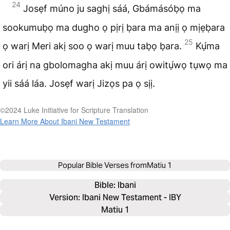
24
Josẹf múno ju saghị sáá, Gbámásóḅọ ma
sookumuḅọ ma dugho ọ pịrị ḅara ma anịị ọ mịẹḅara
25
ọ warị Meri akị soo ọ warị muu taḅọ ḅara.
Kụ́ma
ori árị na gbolomagha akị muu árị owitụ́wọ tụwọ ma
yii sáá láa. Josẹf warị Jizọs pa ọ sịị.
©2024 Luke Initiative for Scripture Translation
Learn More About Ibani New Testament
Popular Bible Verses from
Matiu 1
Bible: 
Ibani
Version: Ibani New Testament - IBY
Matiu 1