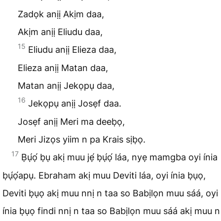
Zadọk anịị Akịm daa,
Akịm anịị Eliudu daa,
15
Eliudu anịị Elieza daa,
Elieza anịị Matan daa,
Matan anịị Jekọpụ daa,
16
Jekọpụ anịị Josẹf daa.
Josẹf anịị Meri ma deeḅọ,
Meri Jizọs yiim n pa Krais sịḅọ.
17
Ḅụ́ọ́ ḅụ akị muu jẹ́ ḅụ́ọ́ láa, nyẹ mamgba oyi ínia
ḅụ́ọ́apụ. Ebraham akị muu Deviti láa, oyi ínia ḅụọ,
Deviti ḅụọ akị muu nnị n taa so Babịlọn muu sáá, oyi
ínia ḅụọ findi nnị n taa so Babịlọn muu sáá akị muu n