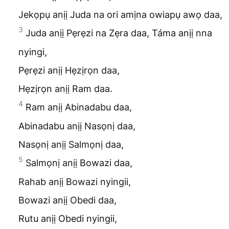
Jekọpụ anịị Juda na ori amịna owiapụ awọ daa,
3
Juda anịị Pẹrẹzi na Zẹra daa, Táma anịị nna
nyingi,
Pẹrẹzi anịị Hẹzịrọn daa,
Hẹzịrọn anịị Ram daa.
4
Ram anịị Abinadabu daa,
Abinadabu anịị Nasọnị daa,
Nasọnị anịị Salmọnị daa,
5
Salmọnị anịị Bowazi daa,
Rahab anịị Bowazi nyingii,
Bowazi anịị Obedi daa,
Rutu anịị Obedi nyingii,