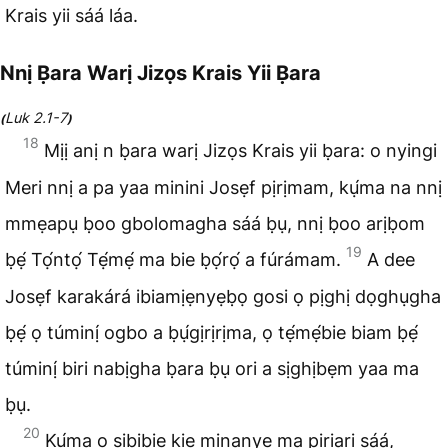
Krais yii sáá láa.
Nnị Ḅara Warị Jizọs Krais Yii Ḅara
Luk 2.1-7
(
)
18
Mịị anị n ḅara warị Jizọs Krais yii ḅara: o nyingi
Meri nnị a pa yaa minini Josẹf pịrịmam, kụ́ma na nnị
mmẹapụ ḅoo gbolomagha sáá ḅụ, nnị ḅoo arịḅom
19
ḅẹ́ Tọ́ntọ́ Tẹ́mẹ́ ma bie ḅọ́rọ́ a fúrámam.
A dee
Josẹf karakárá ibiamịẹnyẹḅọ gosi ọ pịghị dọghụgha
ḅẹ́ ọ túminị́ ogbo a ḅụ́gịrịrịma, ọ tẹ́mẹ́bie biam ḅẹ́
túminị́ biri nabịgha ḅara ḅụ ori a sịghịbẹm yaa ma
ḅụ.
20
Kụ́ma ọ sịbịbie kịẹ mịnanyẹ ma pịrịarị sáá,