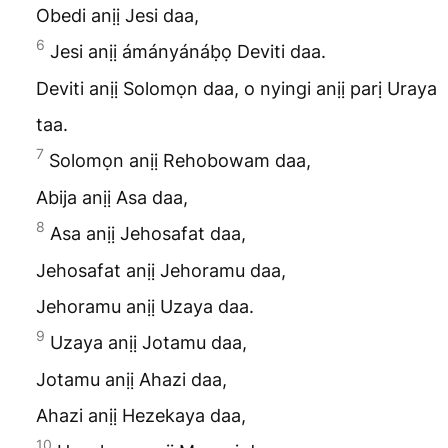
Obedi anịị Jesi daa,
6
Jesi anịị ámányánáḅọ Deviti daa.
Deviti anịị Solomọn daa, o nyingi anịị parị Uraya
taa.
7
Solomọn anịị Rehobowam daa,
Abija anịị Asa daa,
8
Asa anịị Jehosafat daa,
Jehosafat anịị Jehoramu daa,
Jehoramu anịị Uzaya daa.
9
Uzaya anịị Jotamu daa,
Jotamu anịị Ahazi daa,
Ahazi anịị Hezekaya daa,
10