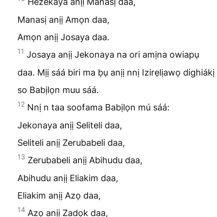
Hezekaya anịị Manasị daa,
Manasị anịị Amọn daa,
Amọn anịị Josaya daa.
11
Josaya anịị Jekonaya na ori amịna owiapụ
daa. Mịị sáá biri ma ḅụ anịị nnị Izirẹlịawọ dighiákị
so Babịlọn muu sáá.
12
Nnị n taa soofama Babịlọn mú sáá:
Jekonaya anịị Seliteli daa,
Seliteli anịị Zerubabeli daa,
13
Zerubabeli anịị Abihudu daa,
Abihudu anịị Eliakim daa,
Eliakim anịị Azọ daa,
14
Azọ anịị Zadọk daa,