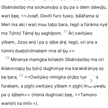
Gbámásóḅọ ma sookumuḅọ ọ ḅụ pa o diem dáwọ́ju,
warị ḅẹẹ, <<Josẹf, Deviti furo tụwọ, ḅáláfama sị
Meri ma akị i warị muu taḅọ ḅara, tegó a fúráma nyẹ́
21
ma Tọ́ntọ́ Tẹ́mẹ́ ḅụ saghịḅom.
Árị owitụ́wọ
yiibẹm, Jizọs anịị i pa ọ sịịbe ẹ́rẹ́, tegó, ori ọrẹ a
túminị́ duaḅọ́rọ́mabẹm nna sii ḅụ.>>
22
Mịnanyẹ mamgba kiriakịm Gbámásóḅọ ma ori
ikiakoroapụ ḅụ ḅọ́rọ́ dughonyẹ ma karakárányẹ sọ
23
bẹ ḅara,
<<Owitụ́wọ nimigha ọ́rụ́ḅọ tụwọ ma
furabẹm, a pịghị owitụ́wọ yiibẹm n pịghị Imanụwẹlụ
pa ọ sịịbẹm>> (mịma dughoarị ḅẹẹ, <<Tamuno
wamịnị na imii>>).