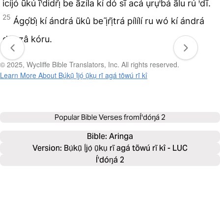
icíjó ũkú ĩꞌdidrị̂ be ãzíla kí dó sĩ acá ụrụꞌbá ãlu rú ꞌdĩ.
25
Ágọ́bị̂ kí ándrá ũkû be ị̃rị̃trá pílílí ru wó kí ándrá
drị̃nzâ kóru.
© 2025, Wycliffe Bible Translators, Inc. All rights reserved.
Learn More About Bụ́kụ̃ Ị́jọ́ ụ̃kụ rĩ agá tõwú rĩ kî
Popular Bible Verses from
Íꞌdóŋá 2
Bible: 
Aringa
Version: Bụ́kụ̃ Ị́jọ́ ụ̃kụ rĩ agá tõwú rĩ kî - LUC
Íꞌdóŋá 2