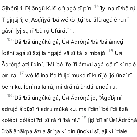
14
Gị́họ̃nị̃ ꞌi. Dị ãngũ Kụ́sị̃ drị̂ agâ sĩ pírí.
Ị̃yị́ na rĩ ꞌbã rụ́
Tị̃gị̃rị́sị̃ ꞌi; dị Ãsụ́rị̃yã ꞌbã wókõ ị̃tụ́ ꞌbã ãfũ agâlé ru rĩ
gâsĩ. Ị̃yị́ sụ rĩ ꞌbã rụ́ Ũfũrátĩ ꞌi.
15
ꞌDã ꞌbã ũngúkú gá,
Úpí
Ãdróŋá ꞌbã ꞌbá ámvụ́
16
Ídẽnĩ agá sĩ ãzị́ la ngajó vâ sĩ tã la mbajó.
Úpí
Ãdróŋá azị ĩꞌdiní, “Mí icó ife ífí ámvụ́ agá ꞌdâ rĩ kí nalé
17
pírí rá,
wó lẽ ína ife ífí ị́jọ́ múké rĩ kí nị̃jó ị́jọ́ ũnzí rĩ
be rĩ ku. Ídrĩ na la rá, mi drã rá ãndá-ãndá ru.”
18
ꞌDã ꞌbã ũngúkú gá,
Úpí
Ãdróŋá jọ, “Ágọ́bị̂ ní
adrujó áꞌdụ̂sĩ rĩ adru múké ku, ma ĩꞌdiní ꞌbá ĩꞌdi ãzã
19
kolépi icólépi ĩꞌdi sĩ rá rĩ ꞌbã rá.”
Ị́jọ́ ꞌdĩ sĩ
Úpí
Ãdróŋá
ũꞌbã ãnãkpá ãzíla ãriŋa kí pírí ụ̃nọ́kụ́ sĩ, ají kí iꞌdalé