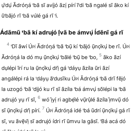
ụ́ꞌdụ́ Ãdróŋá ꞌbã sĩ avị́jó ãzị́ pírí ĩꞌdi ꞌbã ngalé sĩ ãko kí
ũꞌbãjó rĩ ꞌbã vúlé gá rĩ ꞌi.
Ádãmũ ꞌbã kí adrujó Ị́vã be ámvụ́ Ídẽnĩ gá rĩ
4
ꞌDĩ ãwí
Úpí
Ãdróŋá ꞌbã ꞌbụ̃ kí ꞌbãjó ụ̃nọ́kụ́ be rĩ.
Úpí
5
Ãdróŋá la dó mụ ụ̃nọ́kụ́ ꞌbãlé ꞌbụ̃ be ꞌbo,
ãko ãzí
dụlépi ĩrí ru la ụ̃nọ́kụ́ drị̃ gá ꞌdáyụ ãzíla ũri ãzí
angálépi rá la ꞌdáyụ ãꞌdusĩku
Úpí
Ãdróŋá ꞌbã drĩ fẽjó
la uzogó ꞌbã ꞌdịjó ku rĩ sĩ ãzíla ꞌbá ámvụ́ sõlépi la ꞌbã
6
adrujó yụ rĩ sĩ,
wó ị̃yị́ ri agbẹ́lé vụ̃rụ̂lé ãzíla ị̃mvụ̃ dó
7
sĩ ụ̃nọ́kụ́ drị̃ pírí.
Úpí
Ãdróŋá idé ꞌbá ũdrí ụ̃nọ́kụ́ gá rĩ
sĩ, vu ãvẹ̃vị̃ sĩ adrujó ídri rĩ ũmvu la gâsĩ. ꞌBá acá dó