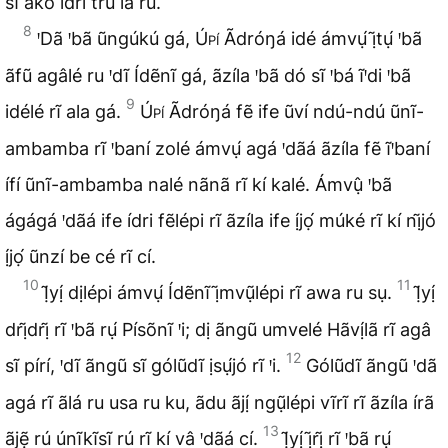
sĩ ãko ídri trũ la rú.
8
ꞌDã ꞌbã ũngúkú gá,
Úpí
Ãdróŋá idé ámvụ́ ị̃tụ́ ꞌbã
ãfũ agâlé ru ꞌdĩ Ídẽnĩ gá, ãzíla ꞌbã dó sĩ ꞌbá ĩꞌdi ꞌbã
9
idélé rĩ ala gá.
Úpí
Ãdróŋá fẽ ife ũví ndú-ndú ũnĩ-
ambamba rĩ ꞌbaní zolé ámvụ́ agá ꞌdãá ãzíla fẽ ĩꞌbaní
ífí ũnĩ-ambamba nalé nãnã rĩ kí kalé. Ámvụ̂ ꞌbã
ágágá ꞌdãá ife ídri fẽlépi rĩ ãzíla ife ị́jọ́ múké rĩ kí nị̃jó
ị́jọ́ ũnzí be cé rĩ cí.
10
11
Ị̃yị́ dịlépi ámvụ́ Ídẽnĩ ị̃mvụ̃lépi rĩ awa ru sụ.
Ị̃yị́
drị̃drị̃ rĩ ꞌbã rụ́ Písõnĩ ꞌi; dị ãngũ umvelé Hãvị́lã rĩ agâ
12
sĩ pírí, ꞌdĩ ãngũ sĩ gólũdĩ ịsụ́jó rĩ ꞌi.
Gólũdĩ ãngũ ꞌdã
agá rĩ ãlá ru usa ru ku, ãdu ãjị́ ngụ̃lépi vĩrĩ rĩ ãzíla írã
13
ãjẹ̃ rú únĩkĩsĩ rú rĩ kí vâ ꞌdãá cí.
Ị̃yị́ ị̃rị̃ rĩ ꞌbã rụ́