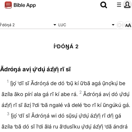
Íꞌdóŋá 2
LUC
ÍꞋDÓŊÁ 2
Ãdróŋá avị́ ụ́ꞌdụ́ ázị̂rị̃ rĩ sĩ
1
Ị́jọ́ ꞌdĩ sĩ Ãdróŋá de dó ꞌbụ̃ kí ũꞌbã agá ụ̃nọ́kụ́ be
2
ãzíla ãko pírí ala gá rĩ kí abe rá.
Ãdróŋá avị́ dó ụ́ꞌdụ́
ázị̂rị̃ rĩ sĩ ãzị́ ĩꞌdi ꞌbã ngalé vâ delé ꞌbo rĩ kí ũngúkú gá.
3
Ị́jọ́ ꞌdĩ sĩ Ãdróŋá wi dó sụ̃sụ́ ụ́ꞌdụ́ ázị̂rị̃ rĩ drị̃ gá
ãzíla ꞌbã dó sĩ ĩꞌdi ãlá ru ãꞌdusĩku ụ́ꞌdụ́ ázị̂rị̃ ꞌdã ándrá