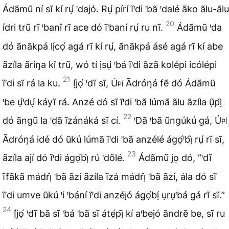
Ádãmũ ní sĩ kí rụ́ ꞌdajó. Rụ́ pírí ĩꞌdi ꞌbã ꞌdalé ãko ãlu-ãlu
20
ídri trũ rĩ ꞌbanî rĩ ace dó ĩꞌbaní rụ́ ru nĩ.
Ádãmũ ꞌda
dó ãnãkpá lị́cọ́ agá rĩ kí rụ́, ãnãkpá ásé agá rĩ kí abe
ãzíla ãriŋa kî trũ, wó tí ịsụ́ ꞌbá ĩꞌdi ãzã kolépi icólépi
21
ĩꞌdi sĩ rá la ku.
Ị́jọ́ ꞌdĩ sĩ,
Úpí
Ãdróŋá fẽ dó Ádãmũ
ꞌbe ụ́ꞌdụ́ káyĩ rá. Anzé dó sĩ ĩꞌdi ꞌbã lúmã ãlu ãzíla ụ̃pị̃
22
dó ãngũ la ꞌdã ĩzánáká sĩ cí.
ꞌDã ꞌbã ũngúkú gá,
Úpí
Ãdróŋá idé dó ũkú lúmã ĩꞌdi ꞌbã anzélé ágọ́ꞌbị̂ rụ́ rĩ sĩ,
23
ãzíla ají dó ĩꞌdi ágọ́bị̂ rú ꞌdõlé.
Ádãmũ jọ dó, “ꞌdĩ
ĩfãkã mádrị̂ ꞌbã ãzí ãzíla ĩzá mádrị̂ ꞌbã ãzí, ála dó sĩ
ĩꞌdi umve ũkú ꞌi ꞌbání ĩꞌdi anzéjó ágọ́bị́ ụrụꞌbá gá rĩ sĩ.”
24
Ị́jọ́ ꞌdĩ bã sĩ ꞌbá ꞌbã sĩ átẹ́pị̃ kí aꞌbejó ãndrẽ be, sĩ ru