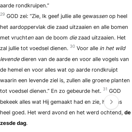
aarde rondkruipen.”
29
GOD zei: “Zie, Ik geef jullie alle gewas
sen
op heel
het aardoppervlak die zaad uitzaaien en alle bomen
met vrucht
en
aan de boom
die
zaad uitzaaien. Het
30
zal jullie tot voedsel dienen.
Voor alle
in het wild
levende
dieren van de aarde en voor alle vogels van
de hemel en voor alles wat op aarde rondkruipt
waarin een levende ziel is, zullen alle groene planten
31
tot voedsel dienen.” En zo gebeurde het.
GOD
bekeek alles wat Hij gemaakt had en zie, het was
heel goed. Het werd avond en het werd ochtend,
de
zesde dag
.