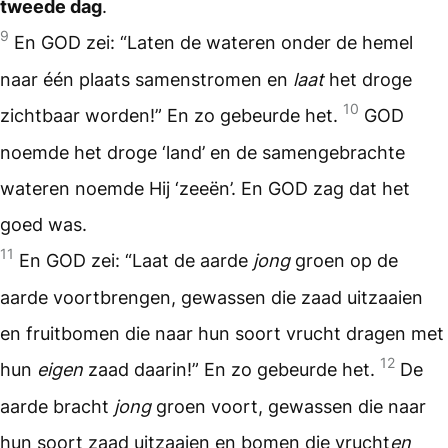
tweede dag
.
9
En GOD zei: “Laten de wateren onder de hemel
naar één plaats samenstromen en
laat
het droge
10
zichtbaar worden!” En zo gebeurde het.
GOD
noemde het droge ‘land’ en de samengebrachte
wateren noemde Hij ‘zeeën’. En GOD zag dat het
goed was.
11
En GOD zei: “Laat de aarde
jong
groen op de
aarde voortbrengen, gewassen die zaad uitzaaien
en fruitbomen die naar hun soort vrucht dragen met
12
hun
eigen
zaad daarin!” En zo gebeurde het.
De
aarde bracht
jong
groen voort, gewassen die naar
hun soort zaad uitzaaien en bomen die vrucht
en