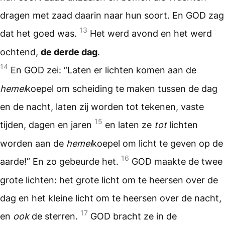
dragen met zaad daarin naar hun soort. En GOD zag
13
dat het goed was.
Het werd avond en het werd
ochtend,
de derde dag
.
14
En GOD zei: “Laten er lichten komen aan de
hemel
koepel om scheiding te maken tussen de dag
en de nacht, laten zij worden tot tekenen, vaste
15
tijden, dagen en jaren
en laten ze
tot
lichten
worden aan de
hemel
koepel om licht te geven op de
16
aarde!” En zo gebeurde het.
GOD maakte de twee
grote lichten: het grote licht om te heersen over de
dag en het kleine licht om te heersen over de nacht,
17
en
ook
de sterren.
GOD bracht ze in de