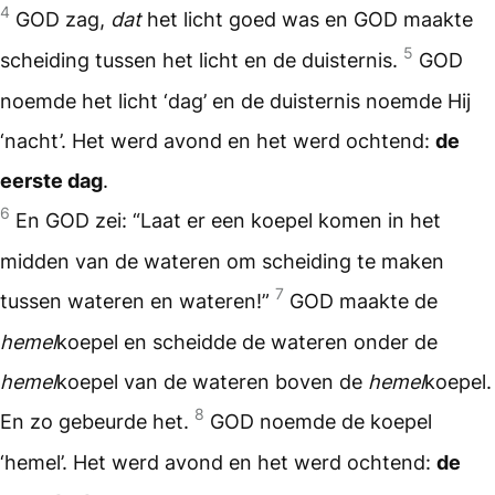
4
GOD zag,
dat
het licht goed was en GOD maakte
5
scheiding tussen het licht en de duisternis.
GOD
noemde het licht ‘dag’ en de duisternis noemde Hij
‘nacht’. Het werd avond en het werd ochtend:
de
eerste dag
.
6
En GOD zei: “Laat er een koepel komen in het
midden van de wateren om scheiding te maken
7
tussen wateren en wateren!”
GOD maakte de
hemel
koepel en scheidde de wateren onder de
hemel
koepel van de wateren boven de
hemel
koepel.
8
En zo gebeurde het.
GOD noemde de koepel
‘hemel’. Het werd avond en het werd ochtend:
de