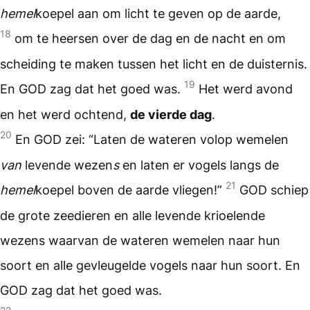
hemel
koepel aan om licht te geven op de aarde,
18
om te heersen over de dag en de nacht en om
scheiding te maken tussen het licht en de duisternis.
19
En GOD zag dat het goed was.
Het werd avond
en het werd ochtend,
de vierde dag
.
20
En GOD zei: “Laten de wateren volop wemelen
van
levende wezen
s
en laten er vogels langs de
21
hemel
koepel boven de aarde vliegen!”
GOD schiep
de grote zeedieren en alle levende krioelende
wezens waarvan de wateren wemelen naar hun
soort en alle gevleugelde vogels naar hun soort. En
GOD zag dat het goed was.