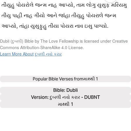
તીયુહુ પોયરોલે જન્મ નાહ આપ્યો, તામ લોગુ યુસુફ મરિયમુ
તીયુ પાહી નાહ ગીયો આને જાંહા તીયુહુ પોયરાલે જન્મ
આપ્યો, તાંહા યુસુફુહુ તીયા પોયરા નાવ ઇસુ પાળ્યો.
Dubli (દુબલી) Bible by The Love Fellowship is licensed under Creative
Commons Attribution-ShareAlike 4.0 License.
Learn More About દુબલી નવો કરાર
Popular Bible Verses from
માથ્થી 1
Bible: 
Dubli
Version: દુબલી નવો કરાર - DUBNT
માથ્થી 1