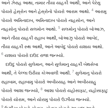
આને ઝેરાહ આથા, તામાર તીયા યાહકી આથી, આને પેરેસુ
4
પોયરો હેસ્રોન આને હેસ્રોનો પોયરો આરામ આથો.
આરામુ
પોયરો અમિનાદાબ, અમિનાદાબ પોયરો નાહસોન, આને
5
નાહસોનુ પોયરો સલમોન આથો.
સલમોનુ પોયરો બોઆઝ,
આને તીયા યાહકી રાહાબ આથી, બોઆઝુ પોયરો આબેદ,
તીયા યાહકી રુથ આથી, આને આબેદુ પોયરો યશાય આથો.
6
યશાય પોયરો દાઉદ રાજા જન્મ્યો.
દાઉદુ પોયરો સુલેમાન, આને સુલેમાનુ યાહકી બેથસેબા
7
આથી, તે પેલ્લા ઉરીયા કોઅવાલી આથી.
સુલેમાનુ પોયરો
રાહાબામ, રાહાબામુ પોયરો અબીય્યાહ આને અબીય્યાહુ
8
પોયરો આશા જન્મ્યો,
આશા પોયરો યહોસાફાટ, યહોસાફાટુ
પોયરો યોરામ, આને યોરામુ પોયરો ઉઝીયા જન્મ્યો.
9