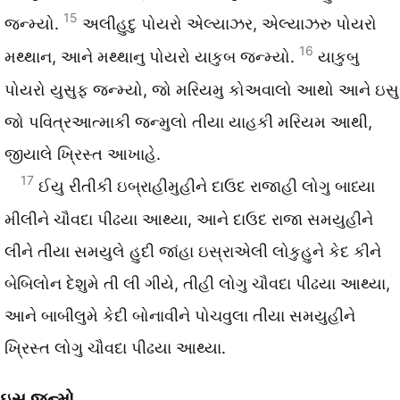
15
જન્મ્યો.
અલીહુદુ પોયરો એલ્યાઝર, એલ્યાઝરુ પોયરો
16
મથ્થાન, આને મથ્થાનુ પોયરો યાકુબ જન્મ્યો.
યાકુબુ
પોયરો યુસુફ જન્મ્યો, જો મરિયમુ કોઅવાલો આથો આને ઇસુ
જો પવિત્રઆત્માકી જન્મુલો તીયા યાહકી મરિયમ આથી,
જીયાલે ખ્રિસ્ત આખાહે.
17
ઈયુ રીતીકી ઇબ્રાહીમુહીને દાઉદ રાજાહી લોગુ બાધ્યા
મીલીને ચૌવદા પીઢયા આથ્યા, આને દાઉદ રાજા સમયુહીને
લીને તીયા સમયુલે હુદી જાંહા ઇસ્રાએલી લોકુહુને કેદ કીને
બેબિલોન દેશુમે તી લી ગીયે, તીહી લોગુ ચૌવદા પીઢયા આથ્યા,
આને બાબીલુમે કેદી બોનાવીને પોચવુલા તીયા સમયુહીને
ખ્રિસ્ત લોગુ ચૌવદા પીઢયા આથ્યા.
ઇસુ જન્મો