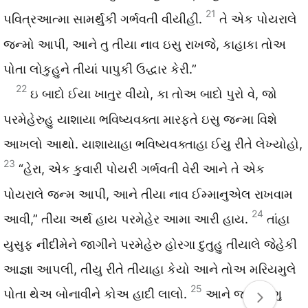
21
પવિત્રઆત્મા સામર્થુકી ગર્ભવતી વીયીહી.
તે એક પોયરાલે
જન્મો આપી, આને તુ તીયા નાવ ઇસુ રાખજે, કાહાકા તોઅ
પોતા લોકુહુને તીયાં પાપુકી ઉદ્ધાર કેરી.”
22
ઇ બાદો ઈયા ખાતુર વીયો, કા તોઅ બાદો પુરો વે, જો
પરમેહેરુહુ યાશાયા ભવિષ્યવક્તા મારફતે ઇસુ જન્મા વિશે
આખલો આથો. યાશાયાહા ભવિષ્યવક્તાહા ઈયુ રીતે લેખ્યોહો,
23
“હેરા, એક કુવારી પોયરી ગર્ભવતી વેરી આને તે એક
પોયરાલે જન્મ આપી, આને તીયા નાવ ઈમ્માનુએલ રાખવામ
24
આવી,” તીયા અર્થ હાય પરમેહેર આમા આરી હાય.
તાંહા
યુસુફ નીંદીમેને જાગીને પરમેહેરુ હોરગા દુતુહુ તીયાલે જેહેકી
આજ્ઞા આપલી, તીયુ રીતે તીયાહા કેયો આને તોઅ મરિયમુલે
25
પોતા થેઅ બોનાવીને કોઅ હાદી લાલો.
આને જાંવ લોગુ