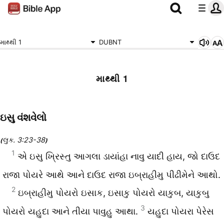
માથ્થી 1
DUBNT
માથ્થી 1
ઇસુ વંશવેલો
લુક. 3:23-38
(
)
1
એ ઇસુ ખ્રિસ્તુ આગલા ડાયાંહા નાવુ યાદી હાય, જો દાઉદ
રાજા પોયરે આથે આને દાઉદ રાજા ઇબ્રાહીમુ પીઢીમેને આથો.
2
ઇબ્રાહીમુ પોયરો ઇસાક, ઇસાકુ પોયરો યાકુબ, યાકુબુ
3
પોયરો યહુદા આને તીયા પાવુહુ આથા.
યહુદા પોયરા પેરેસ