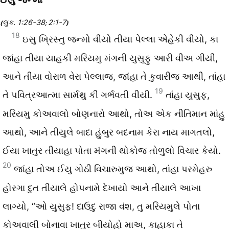
લુક. 1:26-38
2:1-7
(
;
)
18
ઇસુ ખ્રિસ્તુ જન્મો વીયો તીયા પેલ્લા એહેકી વીયો, કા
જાંહા તીયા યાહકી મરિયમુ મંગની યુસુફુ આરી વીઅ ગીયી,
આને તીયા વોરાળ વેરા પેલ્લાજ, જાંહા તે કુવારીજ આથી, તાંહા
19
તે પવિત્રઆત્મા સાર્મથુ કી ગર્ભવતી વીયી.
તાંહા યુસુફ,
મરિયમુ કોઅવાલો બોણનારો આથો, તોઅ એક નીતિમાન માંહુ
આથો, આને તીયુલે બાદા હુંબુર બદનામ કેરા નાય માગતલો,
ઈયા ખાતુર તીયાહા પોતા મંગની થોકોજ તોળુલો વિચાર કેયો.
20
જાંહા તોઅ ઈયુ ગોઠી વિચારુમુજ આથો, તાંહા પરમેહરુ
હોરગા દુત તીયાલે હોપનામે દેખાયો આને તીયાલે આખા
લાગ્યો, “ઓ યુસુફ! દાઉદુ રાજા વંશ, તુ મરિયમુલે પોતા
કોઅવાલી બોનાવા ખાતુર બીયોહો માઅ, કાહાકા તે