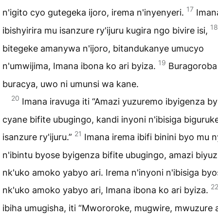
17
n'igito cyo gutegeka ijoro, irema n'inyenyeri.
Iman
18
ibishyirira mu isanzure ry'ijuru kugira ngo bivire isi,
bitegeke amanywa n'ijoro, bitandukanye umucyo
19
n'umwijima, Imana ibona ko ari byiza.
Buragoroba
buracya, uwo ni umunsi wa kane.
20
Imana iravuga iti “Amazi yuzuremo ibyigenza by
cyane bifite ubugingo, kandi inyoni n'ibisiga biguru
21
isanzure ry'ijuru.”
Imana irema ibifi binini byo mu n
n'ibintu byose byigenza bifite ubugingo, amazi biy
nk'uko amoko yabyo ari. Irema n'inyoni n'ibisiga byo
2
nk'uko amoko yabyo ari, Imana ibona ko ari byiza.
ibiha umugisha, iti “Mwororoke, mugwire, mwuzure 