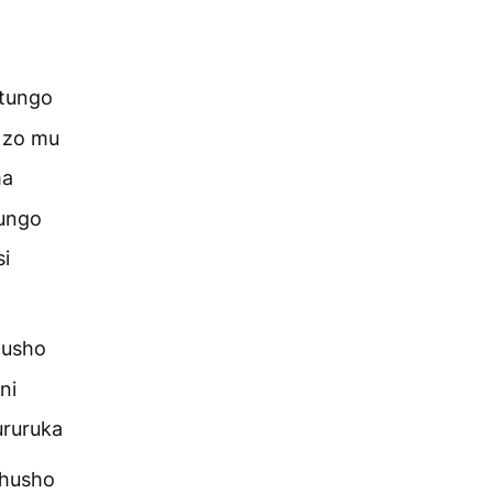
atungo
a zo mu
ma
tungo
si
husho
ni
ururuka
shusho