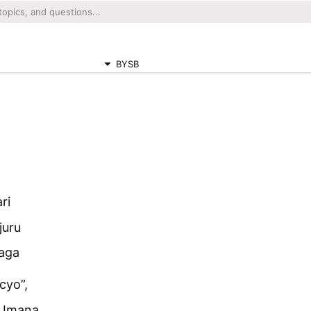
BYSB
ari
juru
aga
cyo”,
, Imana