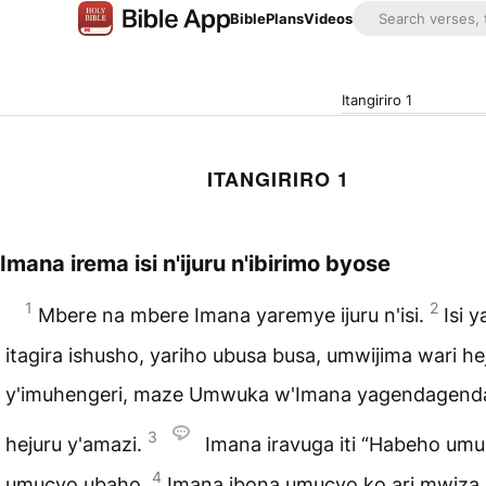
Bible
Plans
Videos
Itangiriro 1
ITANGIRIRO 1
Imana irema isi n'ijuru n'ibirimo byose
1
2
Mbere na mbere Imana yaremye ijuru n'isi.
Isi y
itagira ishusho, yariho ubusa busa, umwijima wari he
y'imuhengeri, maze Umwuka w'Imana yagendagend
3
hejuru y'amazi.
Imana iravuga iti “Habeho umu
4
umucyo ubaho.
Imana ibona umucyo ko ari mwiza