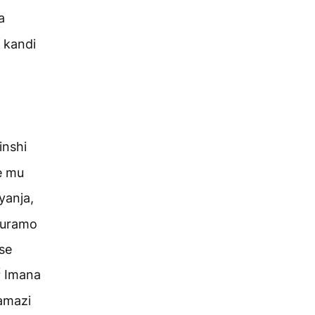
a
kandi
inshi
ke mu
yanja,
uzuramo
se
2
Imana
amazi