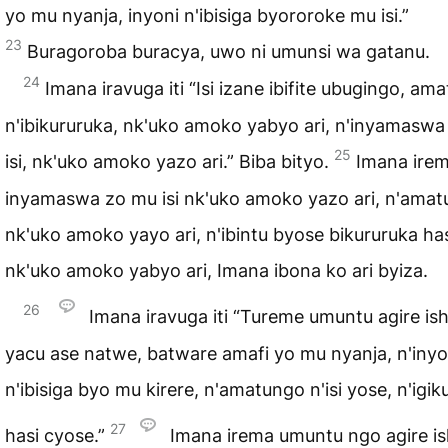
yo mu nyanja, inyoni n'ibisiga byororoke mu isi.”
23
Buragoroba buracya, uwo ni umunsi wa gatanu.
24
Imana iravuga iti “Isi izane ibifite ubugingo, am
n'ibikururuka, nk'uko amoko yabyo ari, n'inyamasw
25
isi, nk'uko amoko yazo ari.” Biba bityo.
Imana ire
inyamaswa zo mu isi nk'uko amoko yazo ari, n'ama
nk'uko amoko yayo ari, n'ibintu byose bikururuka ha
nk'uko amoko yabyo ari, Imana ibona ko ari byiza.
26
Imana iravuga iti “Tureme umuntu agire is
yacu ase natwe, batware amafi yo mu nyanja, n'inyo
n'ibisiga byo mu kirere, n'amatungo n'isi yose, n'igik
27
hasi cyose.”
Imana irema umuntu ngo agire i