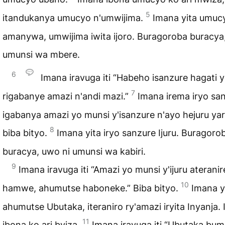
5
itandukanya umucyo n'umwijima.
Imana yita umuc
amanywa, umwijima iwita ijoro. Buragoroba buracya
umunsi wa mbere.
6
Imana iravuga iti “Habeho isanzure hagati y
7
rigabanye amazi n'andi mazi.”
Imana irema iryo sa
igabanya amazi yo munsi y'isanzure n'ayo hejuru yar
8
biba bityo.
Imana yita iryo sanzure Ijuru. Buragoro
buracya, uwo ni umunsi wa kabiri.
9
Imana iravuga iti “Amazi yo munsi y'ijuru ateranir
10
hamwe, ahumutse haboneke.” Biba bityo.
Imana y
ahumutse Ubutaka, iteraniro ry'amazi iryita Inyanja.
11
ibona ko ari byiza.
Imana iravuga iti “Ubutaka bu