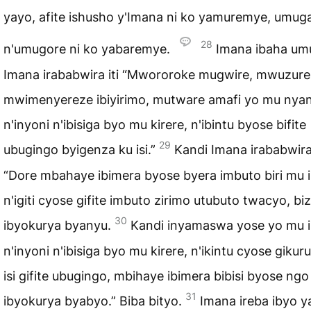
yayo, afite ishusho y'Imana ni ko yamuremye, umug
28
n'umugore ni ko yabaremye.
Imana ibaha um
Imana irababwira iti “Mwororoke mugwire, mwuzure i
mwimenyereze ibiyirimo, mutware amafi yo mu nyan
n'inyoni n'ibisiga byo mu kirere, n'ibintu byose bifite
29
ubugingo byigenza ku isi.”
Kandi Imana irababwira 
“Dore mbahaye ibimera byose byera imbuto biri mu i
n'igiti cyose gifite imbuto zirimo utubuto twacyo, bi
30
ibyokurya byanyu.
Kandi inyamaswa yose yo mu is
n'inyoni n'ibisiga byo mu kirere, n'ikintu cyose gikur
isi gifite ubugingo, mbihaye ibimera bibisi byose ngo
31
ibyokurya byabyo.” Biba bityo.
Imana ireba ibyo 