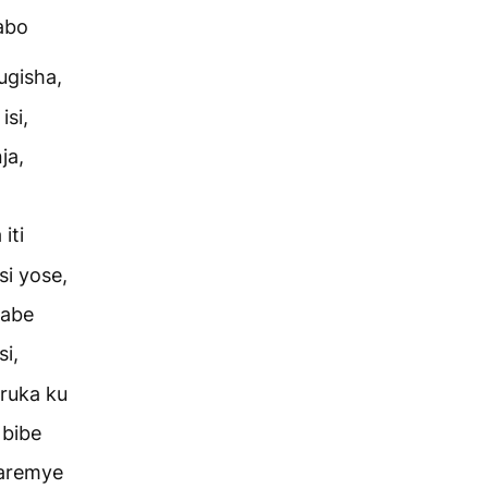
abo
ugisha,
si,
ja,
iti
si yose,
zabe
i,
uruka ku
 bibe
yaremye