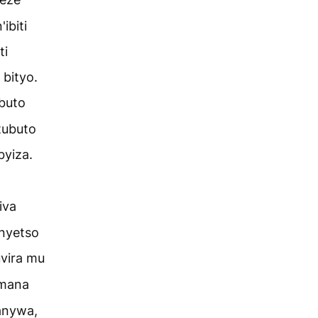
ibiti
ti
bityo.
buto
tubuto
byiza.
iva
enyetso
vira mu
mana
manywa,