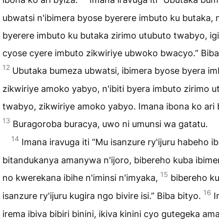
ubwatsi n'ibimera byose byerere imbuto ku butaka, n'
byerere imbuto ku butaka zirimo utubuto twabyo, igi
cyose cyere imbuto zikwiriye ubwoko bwacyo.” Biba 
12
Ubutaka bumeza ubwatsi, ibimera byose byera im
zikwiriye amoko yabyo, n'ibiti byera imbuto zirimo u
twabyo, zikwiriye amoko yabyo. Imana ibona ko ari 
13
Buragoroba buracya, uwo ni umunsi wa gatatu.
14
Imana iravuga iti “Mu isanzure ry'ijuru habeho ib
bitandukanya amanywa n'ijoro, bibereho kuba ibim
15
no kwerekana ibihe n'iminsi n'imyaka,
bibereho ku
16
isanzure ry'ijuru kugira ngo bivire isi.” Biba bityo.
I
irema ibiva bibiri binini, ikiva kinini cyo gutegeka a