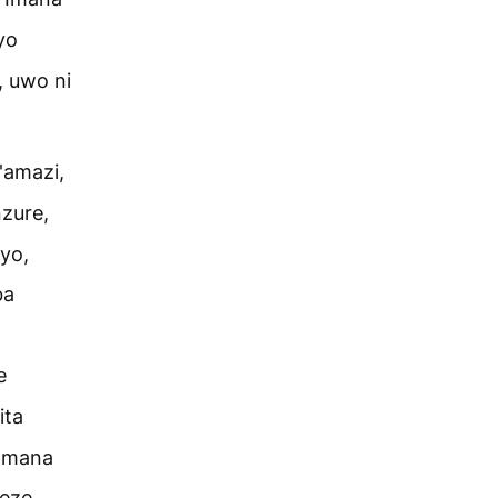
yo
, uwo ni
'amazi,
nzure,
yo,
ba
e
ita
 Imana
meze