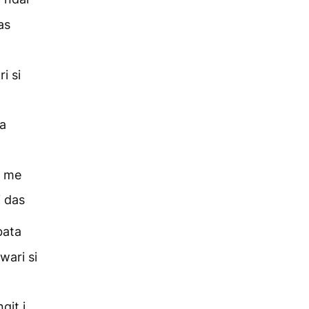
as
i si
na
e me
i das
bata
wari si
git i