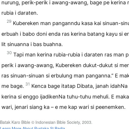
nurung, perik-perik i awang-awang, bage pe kerina 
rubia i daraten.
29
Kubereken man panganndu kasa kai sinuan-sinu
erbuah i babo doni enda ras kerina batang kayu si e
lit sinuanna i bas buahna.
30
Tapi man kerina rubia-rubia i daraten ras man p
perik i awang-awang, Kubereken dukut-dukut si me
ras sinuan-sinuan si erbulung man panganna.” E mak
31
me bage.
Kenca bage itatap Dibata, janah idahN
kerina si enggo ijadikenNa tuhu-tuhu mehuli. E mak
wari, jenari siang ka – e me kap wari si peenemken.
Batak Karo Bible © Indonesian Bible Society, 2003.
Learn More About Pustaka Si Badia