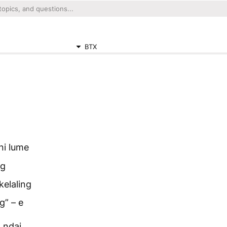
BTX
ni lume
ng
kelaling
g” – e
 ndai