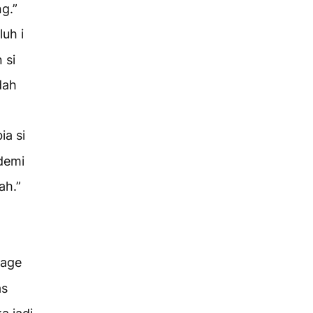
g.”
luh i
 si
dah
ia si
demi
ah.”
bage
as