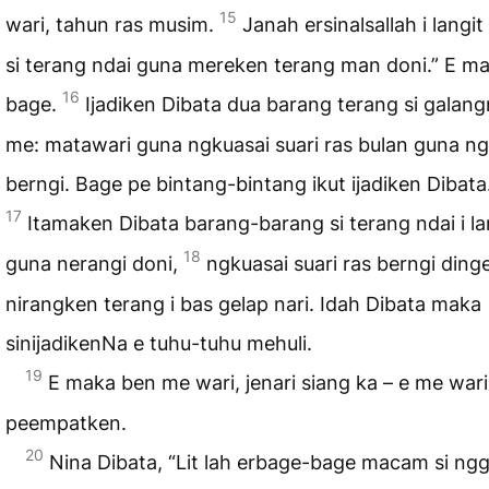
15
wari, tahun ras musim.
Janah ersinalsallah i langi
si terang ndai guna mereken terang man doni.” E ma
16
bage.
Ijadiken Dibata dua barang terang si galang
me: matawari guna ngkuasai suari ras bulan guna ng
berngi. Bage pe bintang-bintang ikut ijadiken Dibata
17
Itamaken Dibata barang-barang si terang ndai i la
18
guna nerangi doni,
ngkuasai suari ras berngi ding
nirangken terang i bas gelap nari. Idah Dibata maka
sinijadikenNa e tuhu-tuhu mehuli.
19
E maka ben me wari, jenari siang ka – e me wari
peempatken.
20
Nina Dibata, “Lit lah erbage-bage macam si ng