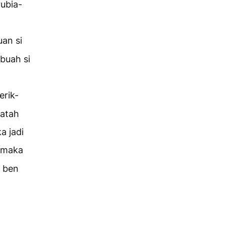
rubia-
an si
rbuah si
erik-
ratah
a jadi
a maka
a ben