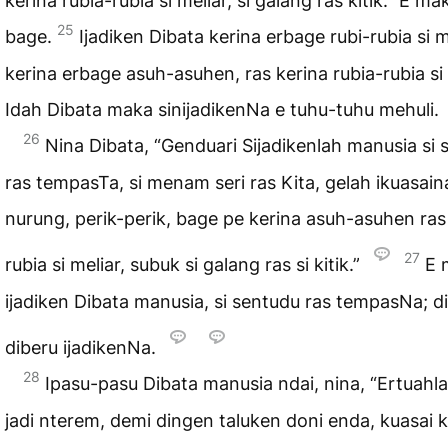
kerina rubia-rubia si meliar, si galang ras kitik.” E ma
25
bage.
Ijadiken Dibata kerina erbage rubi-rubia si m
kerina erbage asuh-asuhen, ras kerina rubia-rubia si 
Idah Dibata maka sinijadikenNa e tuhu-tuhu mehuli.
26
Nina Dibata, “Genduari Sijadikenlah manusia si 
ras tempasTa, si menam seri ras Kita, gelah ikuasain
nurung, perik-perik, bage pe kerina asuh-asuhen ras
27
rubia si meliar, subuk si galang ras si kitik.”
E 
ijadiken Dibata manusia, si sentudu ras tempasNa; di
diberu ijadikenNa.
28
Ipasu-pasu Dibata manusia ndai, nina, “Ertuahl
jadi nterem, demi dingen taluken doni enda, kuasai k