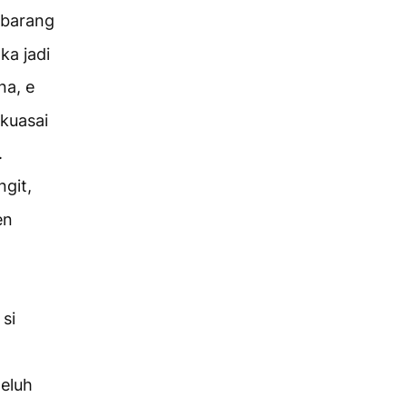
t barang
ka jadi
na, e
kuasai
.
ngit,
en
 si
geluh