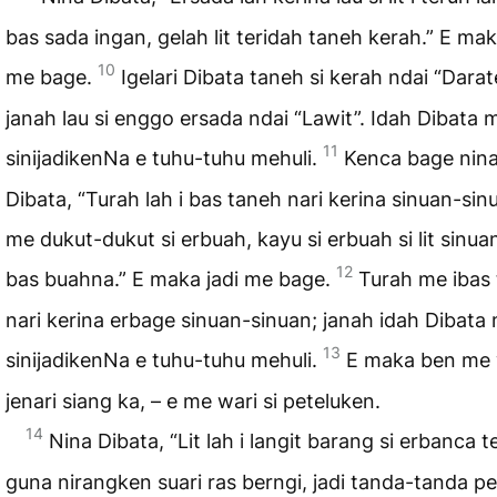
bas sada ingan, gelah lit teridah taneh kerah.” E mak
10
me bage.
Igelari Dibata taneh si kerah ndai “Darat
janah lau si enggo ersada ndai “Lawit”. Idah Dibata 
11
sinijadikenNa e tuhu-tuhu mehuli.
Kenca bage nin
Dibata, “Turah lah i bas taneh nari kerina sinuan-sin
me dukut-dukut si erbuah, kayu si erbuah si lit sinua
12
bas buahna.” E maka jadi me bage.
Turah me ibas
nari kerina erbage sinuan-sinuan; janah idah Dibata
13
sinijadikenNa e tuhu-tuhu mehuli.
E maka ben me 
jenari siang ka, – e me wari si peteluken.
14
Nina Dibata, “Lit lah i langit barang si erbanca t
guna nirangken suari ras berngi, jadi tanda-tanda p