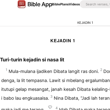
Bible
Plans
Videos
KEJADIN 1
KEJADIN 1
Turi-turin kejadin si nasa lit
1
2
Mula-mulana ijadiken Dibata langit ras doni.
Do
denga, la lit tempasna. Lawit si mbelang ergalumba
itutupi gelap mesangat, janah kesah Dibata kelaling-
3
i babo lau engkuasaisa.
Nina Dibata, “Jadi lah teran
4
maka jadi me terang.
Idah Dibata maka terang