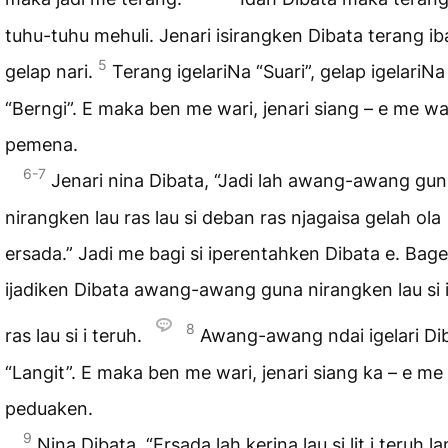
tuhu-tuhu mehuli. Jenari isirangken Dibata terang ib
5
gelap nari.
Terang igelariNa “Suari”, gelap igelariNa
“Berngi”. E maka ben me wari, jenari siang – e me war
pemena.
6-7
Jenari nina Dibata, “Jadi lah awang-awang gu
nirangken lau ras lau si deban ras njagaisa gelah ola
ersada.” Jadi me bagi si iperentahken Dibata e. Bag
ijadiken Dibata awang-awang guna nirangken lau si 
8
ras lau si i teruh.
Awang-awang ndai igelari Di
“Langit”. E maka ben me wari, jenari siang ka – e me 
peduaken.
9
Nina Dibata, “Ersada lah kerina lau si lit i teruh lan