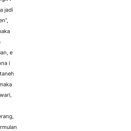
a jadi
en”,
maka
a
uan, e
nna i
 taneh
 maka
wari,
erang,
ermulan