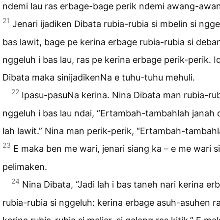
ndemi lau ras erbage-bage perik ndemi awang-awan
21
Jenari ijadiken Dibata rubia-rubia si mbelin si ngge
bas lawit, bage pe kerina erbage rubia-rubia si deban
nggeluh i bas lau, ras pe kerina erbage perik-perik. I
Dibata maka sinijadikenNa e tuhu-tuhu mehuli.
22
Ipasu-pasuNa kerina. Nina Dibata man rubia-rub
nggeluh i bas lau ndai, “Ertambah-tambahlah janah 
lah lawit.” Nina man perik-perik, “Ertambah-tambahl
23
E maka ben me wari, jenari siang ka – e me wari si
pelimaken.
24
Nina Dibata, “Jadi lah i bas taneh nari kerina er
rubia-rubia si nggeluh: kerina erbage asuh-asuhen r