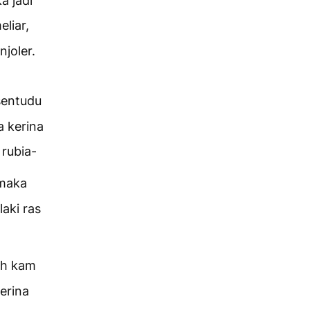
ka jadi
eliar,
njoler.
sentudu
a kerina
 rubia-
maka
laki ras
ah kam
erina