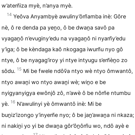
w’atem̃iza myè, n’anya myè.
14
Yeôva Anyambyè awuliny’ôm̃amba inè: Gôre
nè, ô re denda pa yeṉo, ô be dwaṉa savô pa
vyagaṉô n’evuginy’edu na vyagaṉô ni nyam̃y’edu
y’iga; ô be kèndaga kaô nkogaga iwum̃u nyo gô
ntye, ô be nyagag’iroy yi ntye intyugu s’em̃èṉo zo
15
sôdu.
Mi be fwele ndôṽa ntyo wè ntyo ômwantô,
ntyo awaṉi wo ntyo awaṉi wè; wiṉo e be
nyigyanyigya ewônjô zô, n’awè ô be nôm̃e ntumbu
16
yè.
N’awulinyi yè ômwantô inè: Mi be
buṉiz’izongo y’inyem̃e nyo; ô be jaṉ’awaṉa ni nkaza;
ni nakiṉi yo yi be dwaṉa gôr’ôṉôm̃u wo, ndô ayè e
17