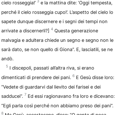
3
cielo rosseggia!’
e la mattina dite: ‘Oggi tempesta,
perché il cielo rosseggia cupo!’. L’aspetto del cielo lo
sapete dunque discernere e i segni dei tempi non
4
arrivate a discernerli?]
Questa generazione
malvagia e adultera chiede un segno e segno non le
sarà dato, se non quello di Giona”. E, lasciatili, se ne
andò.
5
I discepoli, passati all’altra riva, si erano
6
dimenticati di prendere dei pani.
E Gesù disse loro:
“Vedete di guardarvi dal lievito dei farisei e dei
7
sadducei”.
Ed essi ragionavano fra loro e dicevano:
“Egli parla così perché non abbiamo preso dei pani”.
8
Ma Gesù, accortosene, disse: “O gente di poca