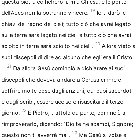
questa pietra edificherò la mia Chiesa, e le porte
19
dell’Ades non la potranno vincere.
Io ti darò le
chiavi del regno dei cieli; tutto ciò che avrai legato
sulla terra sarà legato nei cieli e tutto ciò che avrai
20
sciolto in terra sarà sciolto nei cieli”.
Allora vietò ai
suoi discepoli di dire ad alcuno che egli era il Cristo.
21
Da allora Gesù cominciò a dichiarare ai suoi
discepoli che doveva andare a Gerusalemme e
soffrire molte cose dagli anziani, dai capi sacerdoti
e dagli scribi, essere ucciso e risuscitare il terzo
22
giorno.
E Pietro, trattolo da parte, cominciò a
rimproverarlo, dicendo: “Dio te ne scampi, Signore;
23
questo non ti avverrà mai”.
Ma Gesù si volse e