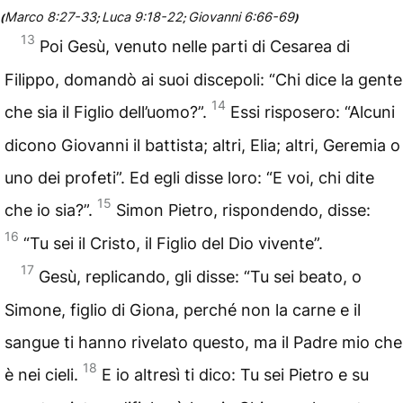
Marco 8:27-33
Luca 9:18-22
Giovanni 6:66-69
(
;
;
)
13
Poi Gesù, venuto nelle parti di Cesarea di
Filippo, domandò ai suoi discepoli: “Chi dice la gente
14
che sia il Figlio dell’uomo?”.
Essi risposero: “Alcuni
dicono Giovanni il battista; altri, Elia; altri, Geremia o
uno dei profeti”. Ed egli disse loro: “E voi, chi dite
15
che io sia?”.
Simon Pietro, rispondendo, disse:
16
“Tu sei il Cristo, il Figlio del Dio vivente”.
17
Gesù, replicando, gli disse: “Tu sei beato, o
Simone, figlio di Giona, perché non la carne e il
sangue ti hanno rivelato questo, ma il Padre mio che
18
è nei cieli.
E io altresì ti dico: Tu sei Pietro e su