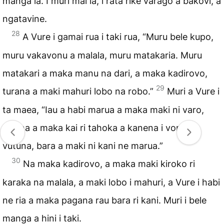
manga ia. I muri mai ia, i rata rike varago a bakovi, a
ngatavine.
28
A Vure i gamai rua i taki rua, “Muru bele kupo,
muru vakavonu a malala, muru matakaria. Muru
matakari a maka manu na dari, a maka kadirovo,
29
turana a maki mahuri lobo na robo.”
Muri a Vure i
ta maea, “Iau a habi marua a maka maki ni varo,
turana a maka kai ri tahoka a kanena i vona a
vutuna, bara a maki ni kani ne marua.”
30
Na maka kadirovo, a maka maki kiroko ri
karaka na malala, a maki lobo i mahuri, a Vure i habi
ne ria a maka pagana rau bara ri kani. Muri i bele
manga a hini i taki.