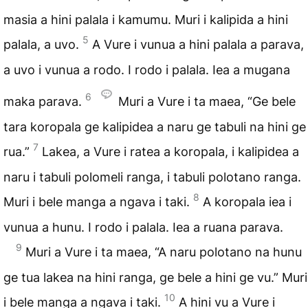
masia a hini palala i kamumu. Muri i kalipida a hini
5
palala, a uvo.
A Vure i vunua a hini palala a parava,
a uvo i vunua a rodo. I rodo i palala. Iea a mugana
6
maka parava.
Muri a Vure i ta maea, “Ge bele
tara koropala ge kalipidea a naru ge tabuli na hini ge
7
rua.”
Lakea, a Vure i ratea a koropala, i kalipidea a
naru i tabuli polomeli ranga, i tabuli polotano ranga.
8
Muri i bele manga a ngava i taki.
A koropala iea i
vunua a hunu. I rodo i palala. Iea a ruana parava.
9
Muri a Vure i ta maea, “A naru polotano na hunu
ge tua lakea na hini ranga, ge bele a hini ge vu.” Muri
10
i bele manga a ngava i taki.
A hini vu a Vure i