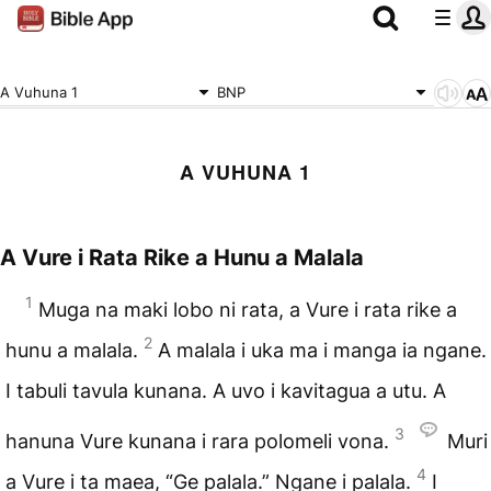
A Vuhuna 1
BNP
A VUHUNA 1
A Vure i Rata Rike a Hunu a Malala
1
Muga na maki lobo ni rata, a Vure i rata rike a
2
hunu a malala.
A malala i uka ma i manga ia ngane.
I tabuli tavula kunana. A uvo i kavitagua a utu. A
3
hanuna Vure kunana i rara polomeli vona.
Muri
4
a Vure i ta maea, “Ge palala.” Ngane i palala.
I