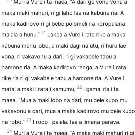
Muri a Vure i ta maea, “A dari ge vonu vona a
maka maki mahuri, ri gi laho lae na kabune ria. A
maka kadirovo ri gi bebe polomeli na koropalana
21
malala a hunu.”
Lakea a Vure i rata rike a maka
kabuna manu lobo, a maki dagi na utu, ri huru lae
vona, ri vakavonu a dari, ri gi vakabele tabu a
hamone ria. A maka kadirovo ranga, a Vure i rata
rike ria ri gi vakabele tabu a hamone ria. A Vure i
22
matai a maki i rata i kamumu,
i gamai ria i ta
maea, “Mua a maki lobo na dari, mu bele kupo mu
vakavonu a dari, mua a maka kadirovo mu bele kupo
23
na robo.”
I rodo i palala. Iea a limana parava.
24
Muri a Vure i ta maea, “A maka maki mahuri ri gi