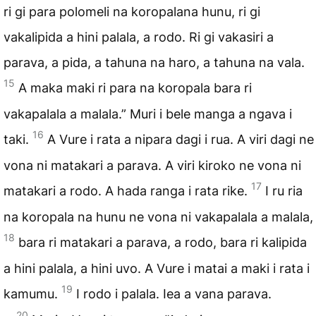
ri gi para polomeli na koropalana hunu, ri gi
vakalipida a hini palala, a rodo. Ri gi vakasiri a
parava, a pida, a tahuna na haro, a tahuna na vala.
15
A maka maki ri para na koropala bara ri
vakapalala a malala.” Muri i bele manga a ngava i
16
taki.
A Vure i rata a nipara dagi i rua. A viri dagi ne
vona ni matakari a parava. A viri kiroko ne vona ni
17
matakari a rodo. A hada ranga i rata rike.
I ru ria
na koropala na hunu ne vona ni vakapalala a malala,
18
bara ri matakari a parava, a rodo, bara ri kalipida
a hini palala, a hini uvo. A Vure i matai a maki i rata i
19
kamumu.
I rodo i palala. Iea a vana parava.
20