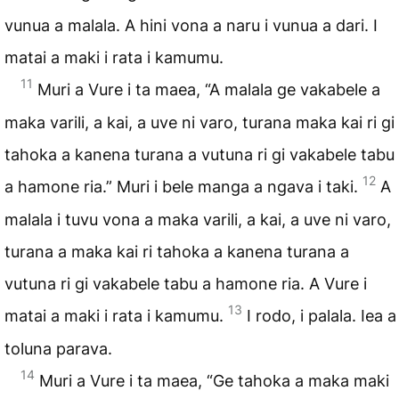
vunua a malala. A hini vona a naru i vunua a dari. I
matai a maki i rata i kamumu.
11
Muri a Vure i ta maea, “A malala ge vakabele a
maka varili, a kai, a uve ni varo, turana maka kai ri gi
tahoka a kanena turana a vutuna ri gi vakabele tabu
12
a hamone ria.” Muri i bele manga a ngava i taki.
A
malala i tuvu vona a maka varili, a kai, a uve ni varo,
turana a maka kai ri tahoka a kanena turana a
vutuna ri gi vakabele tabu a hamone ria. A Vure i
13
matai a maki i rata i kamumu.
I rodo, i palala. Iea a
toluna parava.
14
Muri a Vure i ta maea, “Ge tahoka a maka maki