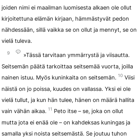
joiden nimi ei maailman luomisesta alkaen ole ollut
kirjoitettuna elämän kirjaan, hämmästyvät pedon
nähdessään, sillä vaikka se on ollut ja mennyt, se on
vielä tuleva.
9
»Tässä tarvitaan ymmärrystä ja viisautta.
Seitsemän päätä tarkoittaa seitsemää vuorta, joilla
10
nainen istuu. Myös kuninkaita on seitsemän.
Viisi
näistä on jo poissa, kuudes on vallassa. Yksi ei ole
vielä tullut, ja kun hän tulee, hänen on määrä hallita
11
vain vähän aikaa.
Peto itse – se, joka on ollut
mutta jota ei enää ole – on kahdeksas kuningas ja
samalla yksi noista seitsemästä. Se joutuu tuhon