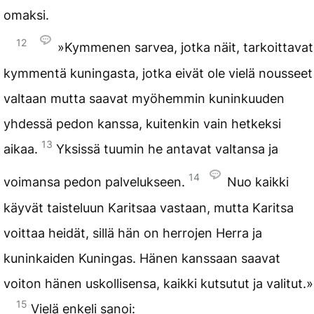
omaksi.
12
»Kymmenen sarvea, jotka näit, tarkoittavat
kymmentä kuningasta, jotka eivät ole vielä nousseet
valtaan mutta saavat myöhemmin kuninkuuden
yhdessä pedon kanssa, kuitenkin vain hetkeksi
13
aikaa.
Yksissä tuumin he antavat valtansa ja
14
voimansa pedon palvelukseen.
Nuo kaikki
käyvät taisteluun Karitsaa vastaan, mutta Karitsa
voittaa heidät, sillä hän on herrojen Herra ja
kuninkaiden Kuningas. Hänen kanssaan saavat
voiton hänen uskollisensa, kaikki kutsutut ja valitut.»
15
Vielä enkeli sanoi: