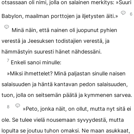
otsassaan oli nimi, jolla on salainen merkitys: »Suuri
6
Babylon, maailman porttojen ja iljetysten äiti.»
Minä näin, että nainen oli juopunut pyhien
verestä ja Jeesuksen todistajien verestä, ja
hämmästyin suuresti hänet nähdessäni.
7
Enkeli sanoi minulle:
»Miksi ihmettelet? Minä paljastan sinulle naisen
salaisuuden ja häntä kantavan pedon salaisuuden,
tuon, jolla on seitsemän päätä ja kymmenen sarvea.
8
»Peto, jonka näit, on ollut, mutta nyt sitä ei
ole. Se tulee vielä nousemaan syvyydestä, mutta
lopulta se joutuu tuhon omaksi. Ne maan asukkaat,