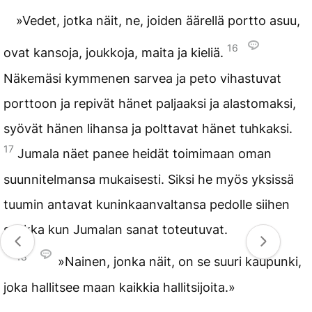
»Vedet, jotka näit, ne, joiden äärellä portto asuu,
16
ovat kansoja, joukkoja, maita ja kieliä.
Näkemäsi kymmenen sarvea ja peto vihastuvat
porttoon ja repivät hänet paljaaksi ja alastomaksi,
syövät hänen lihansa ja polttavat hänet tuhkaksi.
17
Jumala näet panee heidät toimimaan oman
suunnitelmansa mukaisesti. Siksi he myös yksissä
tuumin antavat kuninkaanvaltansa pedolle siihen
saakka kun Jumalan sanat toteutuvat.
18
»Nainen, jonka näit, on se suuri kaupunki,
joka hallitsee maan kaikkia hallitsijoita.»