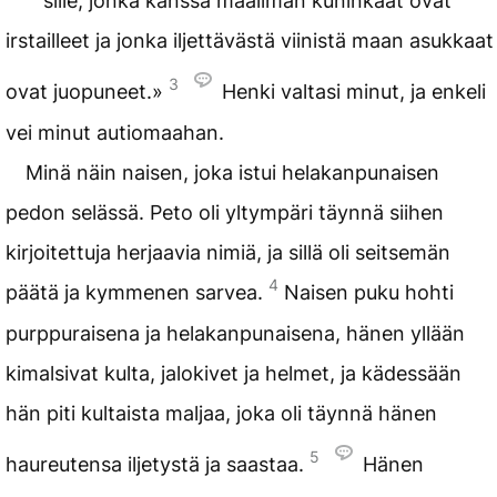
sille, jonka kanssa maailman kuninkaat ovat
irstailleet ja jonka iljettävästä viinistä maan asukkaat
3
ovat juopuneet.»
Henki valtasi minut, ja enkeli
vei minut autiomaahan.
Minä näin naisen, joka istui helakanpunaisen
pedon selässä. Peto oli yltympäri täynnä siihen
kirjoitettuja herjaavia nimiä, ja sillä oli seitsemän
4
päätä ja kymmenen sarvea.
Naisen puku hohti
purppuraisena ja helakanpunaisena, hänen yllään
kimalsivat kulta, jalokivet ja helmet, ja kädessään
hän piti kultaista maljaa, joka oli täynnä hänen
5
haureutensa iljetystä ja saastaa.
Hänen