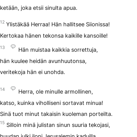
ketään, joka etsii sinulta apua.
12
Ylistäkää Herraa! Hän hallitsee Siionissa!
Kertokaa hänen tekonsa kaikille kansoille!
13
Hän muistaa kaikkia sorrettuja,
hän kuulee heidän avunhuutonsa,
veritekoja hän ei unohda.
14
Herra, ole minulle armollinen,
katso, kuinka viholliseni sortavat minua!
Sinä tuot minut takaisin kuoleman porteilta.
15
Silloin minä julistan sinun suuria tekojasi,
huudan julki iloni Jerusalemin kaduilla.