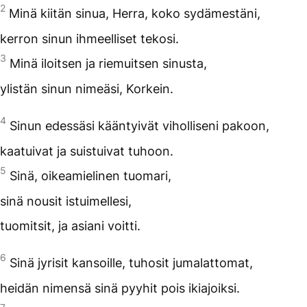
2
Minä kiitän sinua, Herra, koko sydämestäni,
kerron sinun ihmeelliset tekosi.
3
Minä iloitsen ja riemuitsen sinusta,
ylistän sinun nimeäsi, Korkein.
4
Sinun edessäsi kääntyivät viholliseni pakoon,
kaatuivat ja suistuivat tuhoon.
5
Sinä, oikeamielinen tuomari,
sinä nousit istuimellesi,
tuomitsit, ja asiani voitti.
6
Sinä jyrisit kansoille, tuhosit jumalattomat,
heidän nimensä sinä pyyhit pois ikiajoiksi.