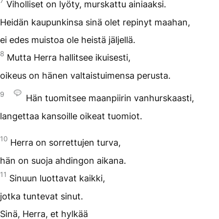
7
Viholliset on lyöty, murskattu ainiaaksi.
Heidän kaupunkinsa sinä olet repinyt maahan,
ei edes muistoa ole heistä jäljellä.
8
Mutta Herra hallitsee ikuisesti,
oikeus on hänen valtaistuimensa perusta.
9
Hän tuomitsee maanpiirin vanhurskaasti,
langettaa kansoille oikeat tuomiot.
10
Herra on sorrettujen turva,
hän on suoja ahdingon aikana.
11
Sinuun luottavat kaikki,
jotka tuntevat sinut.
Sinä, Herra, et hylkää