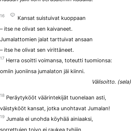
16
Kansat suistuivat kuoppaan
– itse ne olivat sen kaivaneet.
Jumalattomien jalat tarttuivat ansaan
– itse he olivat sen virittäneet.
17
Herra osoitti voimansa, toteutti tuomionsa:
omiin juoniinsa jumalaton jäi kiinni.
Välisoitto. (sela)
18
Peräytykööt väärintekijät tuonelaan asti,
väistykööt kansat, jotka unohtavat Jumalan!
19
Jumala ei unohda köyhää ainiaaksi,
sorrettujen toivo ei raukea tyhjiin.