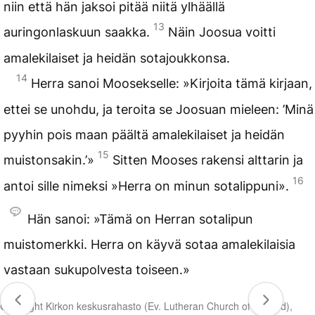
niin että hän jaksoi pitää niitä ylhäällä
13
auringonlaskuun saakka.
Näin Joosua voitti
amalekilaiset ja heidän sotajoukkonsa.
14
Herra sanoi Moosekselle: »Kirjoita tämä kirjaan,
ettei se unohdu, ja teroita se Joosuan mieleen: ’Minä
pyyhin pois maan päältä amalekilaiset ja heidän
15
muistonsakin.’»
Sitten Mooses rakensi alttarin ja
16
antoi sille nimeksi »Herra on minun sotalippuni».
Hän sanoi: »Tämä on Herran sotalipun
muistomerkki. Herra on käyvä sotaa amalekilaisia
vastaan sukupolvesta toiseen.»
Copyright Kirkon keskusrahasto (Ev. Lutheran Church of Finland),