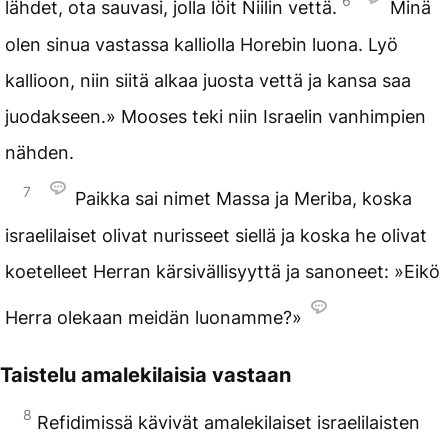
6
lähdet, ota sauvasi, jolla löit Niilin vettä.
Minä
olen sinua vastassa kalliolla Horebin luona. Lyö
kallioon, niin siitä alkaa juosta vettä ja kansa saa
juodakseen.» Mooses teki niin Israelin vanhimpien
nähden.
7
Paikka sai nimet Massa ja Meriba, koska
israelilaiset olivat nurisseet siellä ja koska he olivat
koetelleet Herran kärsivällisyyttä ja sanoneet: »Eikö
Herra olekaan meidän luonamme?»
Taistelu amalekilaisia vastaan
8
Refidimissä kävivät amalekilaiset israelilaisten