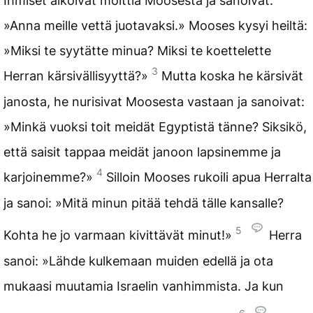
Ihmiset alkoivat moittia Moosesta ja sanoivat:
»Anna meille vettä juotavaksi.» Mooses kysyi heiltä:
»Miksi te syytätte minua? Miksi te koettelette
3
Herran kärsivällisyyttä?»
Mutta koska he kärsivät
janosta, he nurisivat Moosesta vastaan ja sanoivat:
»Minkä vuoksi toit meidät Egyptistä tänne? Siksikö,
että saisit tappaa meidät janoon lapsinemme ja
4
karjoinemme?»
Silloin Mooses rukoili apua Herralta
ja sanoi: »Mitä minun pitää tehdä tälle kansalle?
5
Kohta he jo varmaan kivittävät minut!»
Herra
sanoi: »Lähde kulkemaan muiden edellä ja ota
mukaasi muutamia Israelin vanhimmista. Ja kun