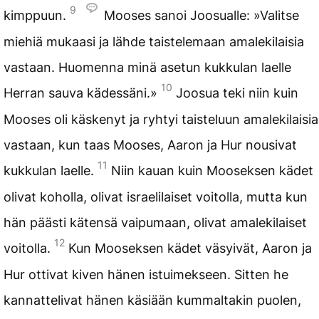
9
kimppuun.
Mooses sanoi Joosualle: »Valitse
miehiä mukaasi ja lähde taistelemaan amalekilaisia
vastaan. Huomenna minä asetun kukkulan laelle
10
Herran sauva kädessäni.»
Joosua teki niin kuin
Mooses oli käskenyt ja ryhtyi taisteluun amalekilaisia
vastaan, kun taas Mooses, Aaron ja Hur nousivat
11
kukkulan laelle.
Niin kauan kuin Mooseksen kädet
olivat koholla, olivat israelilaiset voitolla, mutta kun
hän päästi kätensä vaipumaan, olivat amalekilaiset
12
voitolla.
Kun Mooseksen kädet väsyivät, Aaron ja
Hur ottivat kiven hänen istuimekseen. Sitten he
kannattelivat hänen käsiään kummaltakin puolen,