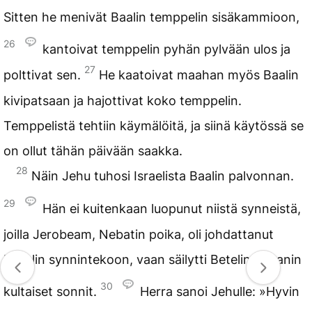
Sitten he menivät Baalin temppelin sisäkammioon,
26
kantoivat temppelin pyhän pylvään ulos ja
27
polttivat sen.
He kaatoivat maahan myös Baalin
kivipatsaan ja hajottivat koko temppelin.
Temppelistä tehtiin käymälöitä, ja siinä käytössä se
on ollut tähän päivään saakka.
28
Näin Jehu tuhosi Israelista Baalin palvonnan.
29
Hän ei kuitenkaan luopunut niistä synneistä,
joilla Jerobeam, Nebatin poika, oli johdattanut
Israelin synnintekoon, vaan säilytti Betelin ja Danin
30
kultaiset sonnit.
Herra sanoi Jehulle: »Hyvin