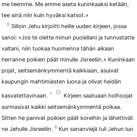
me teemme. Me emme aseta kuninkaaksi ketään,
tee sinä niin kuin hyväksi katsot.»
6
Silloin Jehu kirjoitti heille uuden kirjeen, jossa
sanoi: »Jos te olette minun puolellani ja tunnustatte
valtani, niin tuokaa huomenna tähän aikaan
herranne poikien päät minulle Jisreeliin.» Kuninkaan
pojat, seitsemänkymmentä kaikkiaan, asuivat
kaupungin mahtimiesten luona ja olivat heidän
7
kasvatettavinaan.
Kirjeen saatuaan holhoojat
surmasivat kaikki seitsemänkymmentä poikaa.
Sitten he panivat poikien päät koreihin ja lähettivät
8
ne Jehulle Jisreeliin.
Kun sananviejä tuli Jehun luo