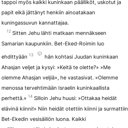
tappoi myös kaikki kuninkaan päälliköt, uskotut ja
papit eikä jättänyt henkiin ainoatakaan
kuningassuvun kannattajaa.
12
Sitten Jehu lähti matkaan mennäkseen
Samarian kaupunkiin. Bet-Eked-Roimin luo
13
ehdittyään
hän kohtasi Juudan kuninkaan
Ahasjan veljet ja kysyi: »Keitä te olette?» »Me
olemme Ahasjan veljiä», he vastasivat. »Olemme
menossa tervehtimään Israelin kuninkaallista
14
perhettä.»
Silloin Jehu huusi: »Ottakaa heidät
elävinä kiinni!» Niin heidät otettiin kiinni ja surmattiin
Bet-Ekedin vesisäiliön luona. Kaikki