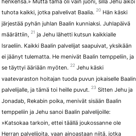
henkensä.» Mutta tämä oli vain juoni, sillä Jehu aikoi
20
tuhota kaikki, jotka palvelivat Baalia.
Hän käski
järjestää pyhän juhlan Baalin kunniaksi. Juhlapäivä
21
määrättiin,
ja Jehu lähetti kutsun kaikkialle
Israeliin. Kaikki Baalin palvelijat saapuivat, yksikään
ei jäänyt tulematta. He menivät Baalin temppeliin, ja
22
se täyttyi ääriään myöten.
Jehu käski
vaatevaraston hoitajan tuoda puvun jokaiselle Baalin
23
palvelijalle, ja tämä toi heille puvut.
Sitten Jehu ja
Jonadab, Rekabin poika, menivät sisään Baalin
temppeliin ja Jehu sanoi Baalin palvelijoille:
»Katsokaa tarkoin, ettei täällä joukossanne ole
Herran palvelijoita, vaan ainoastaan niitä, jotka