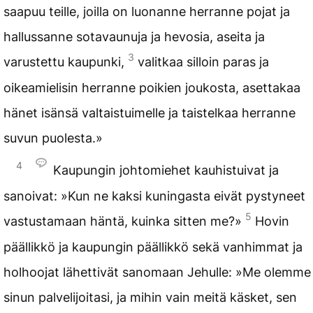
saapuu teille, joilla on luonanne herranne pojat ja
hallussanne sotavaunuja ja hevosia, aseita ja
3
varustettu kaupunki,
valitkaa silloin paras ja
oikeamielisin herranne poikien joukosta, asettakaa
hänet isänsä valtaistuimelle ja taistelkaa herranne
suvun puolesta.»
4
Kaupungin johtomiehet kauhistuivat ja
sanoivat: »Kun ne kaksi kuningasta eivät pystyneet
5
vastustamaan häntä, kuinka sitten me?»
Hovin
päällikkö ja kaupungin päällikkö sekä vanhimmat ja
holhoojat lähettivät sanomaan Jehulle: »Me olemme
sinun palvelijoitasi, ja mihin vain meitä käsket, sen