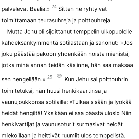
24
palvelevat Baalia.»
Sitten he ryhtyivät
toimittamaan teurasuhreja ja polttouhreja.
Mutta Jehu oli sijoittanut temppelin ulkopuolelle
kahdeksankymmentä sotilastaan ja sanonut: »Jos
joku päästää pakoon yhdenkään noista miehistä,
jotka minä annan teidän käsiinne, hän saa maksaa
25
sen hengellään.»
Kun Jehu sai polttouhrin
toimitetuksi, hän huusi henkikaartinsa ja
vaunujoukkonsa sotilaille: »Tulkaa sisään ja lyökää
heidät hengiltä! Yksikään ei saa päästä ulos!» Niin
henkivartijat ja vaunusoturit surmasivat heidät
miekoillaan ja heittivät ruumiit ulos temppelistä.