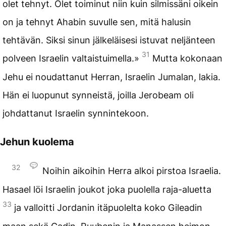
olet tehnyt. Olet toiminut niin kuin silmissäni oikein
on ja tehnyt Ahabin suvulle sen, mitä halusin
tehtävän. Siksi sinun jälkeläisesi istuvat neljänteen
31
polveen Israelin valtaistuimella.»
Mutta kokonaan
Jehu ei noudattanut Herran, Israelin Jumalan, lakia.
Hän ei luopunut synneistä, joilla Jerobeam oli
johdattanut Israelin synnintekoon.
Jehun kuolema
32
Noihin aikoihin Herra alkoi pirstoa Israelia.
Hasael löi Israelin joukot joka puolella raja-aluetta
33
ja valloitti Jordanin itäpuolelta koko Gileadin