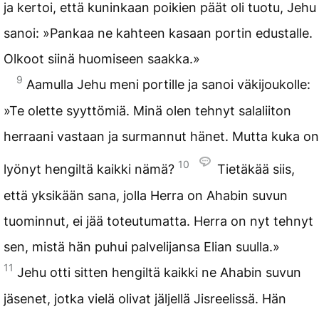
ja kertoi, että kuninkaan poikien päät oli tuotu, Jehu
sanoi: »Pankaa ne kahteen kasaan portin edustalle.
Olkoot siinä huomiseen saakka.»
9
Aamulla Jehu meni portille ja sanoi väkijoukolle:
»Te olette syyttömiä. Minä olen tehnyt salaliiton
herraani vastaan ja surmannut hänet. Mutta kuka on
10
lyönyt hengiltä kaikki nämä?
Tietäkää siis,
että yksikään sana, jolla Herra on Ahabin suvun
tuominnut, ei jää toteutumatta. Herra on nyt tehnyt
sen, mistä hän puhui palvelijansa Elian suulla.»
11
Jehu otti sitten hengiltä kaikki ne Ahabin suvun
jäsenet, jotka vielä olivat jäljellä Jisreelissä. Hän