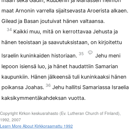
maan sekä Gadin, Ruubenin ja Manassen heimon
maat Arnonin varrella sijaitsevasta Aroerista alkaen.
Gilead ja Basan joutuivat hänen valtaansa.
34
Kaikki muu, mitä on kerrottavaa Jehusta ja
hänen teoistaan ja saavutuksistaan, on kirjoitettu
35
Israelin kuninkaiden historiaan.
Jehu meni
lepoon isiensä luo, ja hänet haudattiin Samarian
kaupunkiin. Hänen jälkeensä tuli kuninkaaksi hänen
36
poikansa Joahas.
Jehu hallitsi Samariassa Israelia
kaksikymmentäkahdeksan vuotta.
Copyright Kirkon keskusrahasto (Ev. Lutheran Church of Finland),
1992, 2007
Learn More About Kirkkoraamattu 1992