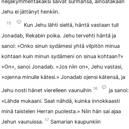
neljäkymmentäkaksi saivat surmansa, ainoatakaan
Jehu ei jättänyt henkiin.
15
Kun Jehu lähti sieltä, häntä vastaan tuli
Jonadab, Rekabin poika. Jehu tervehti häntä ja
sanoi: »Onko sinun sydämesi yhtä vilpitön minua
kohtaan kuin minun sydämeni on sinua kohtaan?»
»On», sanoi Jonadab. »Jos niin on», Jehu vastasi,
»ojenna minulle kätesi.» Jonadab ojensi kätensä, ja
16
Jehu nosti hänet vierelleen vaunuihin
ja sanoi:
»Lähde mukaani. Saat nähdä, kuinka innokkaasti
minä taistelen Herran puolesta.» Niin hän sai ajaa
17
Jehun vaunuissa.
Samarian kaupunkiin