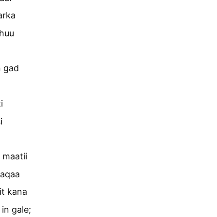
arka
chuu
n gad
i
i
 maatii
maqaa
t kana
 in gale;