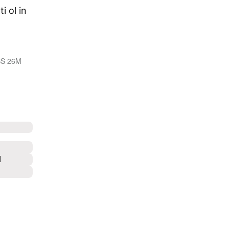
i ol in
BS 26M
l