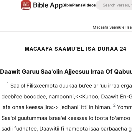
Bible
Plans
Videos
Macaafa Saamu'el Isa
MACAAFA SAAMU'EL ISA DURAA 24
Daawit Garuu Saa'olin Ajjeesuu Irraa Of Qabu
1
Saa'ol Filisxeemota duukaa bu'ee ari'uu irraa erga
deebi'ee booddee, namoonni,<<Kunoo, Daawit En-G
2
lafa onaa keessa jira>> jedhanii itti in himan.
Yomm
Saa'ol guutummaa Israa'el keessaa loltoota fo'amo
sadii fudhatee, Daawitii fi namoota isaa barbaacha 