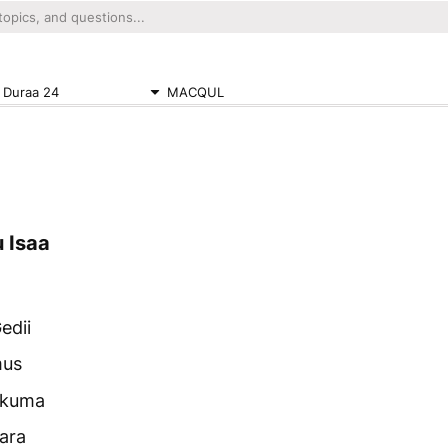
 Duraa 24
MACQUL
u Isaa
edii
us
o kuma
gara