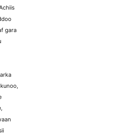
Achiis
iddoo
af gara
u
harka
 kunoo,
e
,
 waan
ii