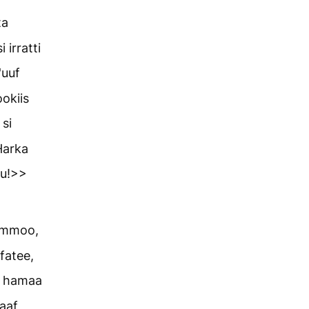
ta
irratti
'uuf
okiis
 si
Harka
su!>>
 immoo,
fatee,
ni hamaa
naaf