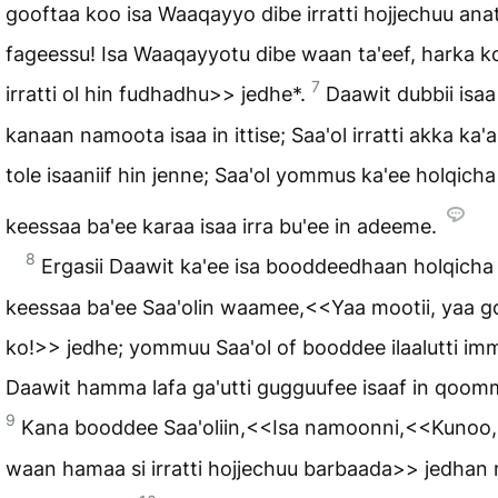
gooftaa koo isa Waaqayyo dibe irratti hojjechuu anat
fageessu! Isa Waaqayyotu dibe waan ta'eef, harka k
7
irratti ol hin fudhadhu>> jedhe*.
Daawit dubbii isaa
kanaan namoota isaa in ittise; Saa'ol irratti akka ka'an
tole isaaniif hin jenne; Saa'ol yommus ka'ee holqicha
keessaa ba'ee karaa isaa irra bu'ee in adeeme.
8
Ergasii Daawit ka'ee isa booddeedhaan holqicha
keessaa ba'ee Saa'olin waamee,<<Yaa mootii, yaa g
ko!>> jedhe; yommuu Saa'ol of booddee ilaalutti im
Daawit hamma lafa ga'utti gugguufee isaaf in qoom
9
Kana booddee Saa'oliin,<<Isa namoonni,<<Kunoo,
waan hamaa si irratti hojjechuu barbaada>> jedhan m