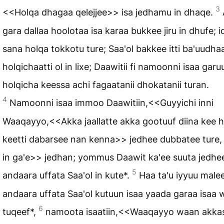
3
<<Holqa dhagaa qelejjee>> isa jedhamu in dhaqe.
gara dallaa hoolotaa isa karaa bukkee jiru in dhufe; 
sana holqa tokkotu ture; Saa'ol bakkee itti ba'uudha
holqichaatti ol in lixe; Daawitii fi namoonni isaa garu
holqicha keessa achi fagaatanii dhokatanii turan.
4
Namoonni isaa immoo Daawitiin,<<Guyyichi inni
Waaqayyo,<<Akka jaallatte akka gootuuf diina kee 
keetti dabarsee nan kenna>> jedhee dubbatee ture,
in ga'e>> jedhan; yommus Daawit ka'ee suuta jedhe
5
andaara uffata Saa'ol in kute*.
Haa ta'u iyyuu malee
andaara uffata Saa'ol kutuun isaa yaada garaa isaa
6
tuqeef*,
namoota isaatiin,<<Waaqayyo waan akkas