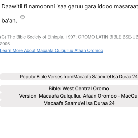
Daawitii fi namoonni isaa garuu gara iddoo masaraatt
ba'an.
(C) The Bible Society of Ethiopia, 1997; OROMO LATIN BIBLE BSE-U
2006.
Learn More About Macaafa Qulqulluu Afaan Oromoo
Popular Bible Verses from
Macaafa Saamu'el Isa Duraa 24
Bible: 
West Central Oromo
Version: Macaafa Qulqulluu Afaan Oromoo - MacQu
Macaafa Saamu'el Isa Duraa 24