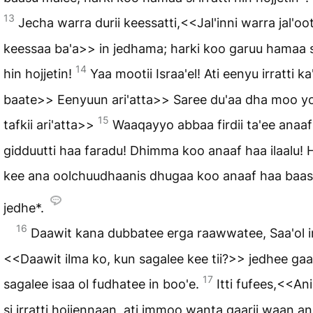
13
Jecha warra durii keessatti,<<Jal'inni warra jal'oo
keessaa ba'a>> in jedhama; harki koo garuu hamaa si 
14
hin hojjetin!
Yaa mootii Israa'el! Ati eenyu irratti ka
baate>> Eenyuun ari'atta>> Saree du'aa dha moo yo
15
tafkii ari'atta>>
Waaqayyo abbaa firdii ta'ee anaaf
gidduutti haa faradu! Dhimma koo anaaf haa ilaalu! 
kee ana oolchuudhaanis dhugaa koo anaaf haa baa
jedhe*.
16
Daawit kana dubbatee erga raawwatee, Saa'ol
<<Daawit ilma ko, kun sagalee kee tii?>> jedhee gaa
17
sagalee isaa ol fudhatee in boo'e.
Itti fufees,<<A
si irratti hojjennaan, ati immoo wanta gaarii waan a