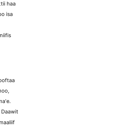
tii haa
oo isa
iifis
ooftaa
moo,
ma'e.
 Daawit
aaliif