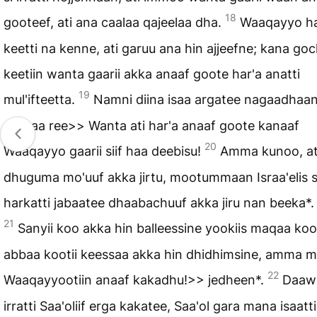
18
gooteef, ati ana caalaa qajeelaa dha.
Waaqayyo h
keetti na kenne, ati garuu ana hin ajjeefne; kana go
keetiin wanta gaarii akka anaaf goote har'a anatti
19
mul'ifteetta.
Namni diina isaa argatee nagaadhaa
dhiisaa ree>> Wanta ati har'a anaaf goote kanaaf
20
Waaqayyo gaarii siif haa deebisu!
Amma kunoo, at
dhuguma mo'uuf akka jirtu, mootummaan Israa'elis s
harkatti jabaatee dhaabachuuf akka jiru nan beeka*.
21
Sanyii koo akka hin balleessine yookiis maqaa koo
abbaa kootii keessaa akka hin dhidhimsine, amma 
22
Waaqayyootiin anaaf kakadhu!>> jedheen*.
Daawi
irratti Saa'oliif erga kakatee, Saa'ol gara mana isaatti