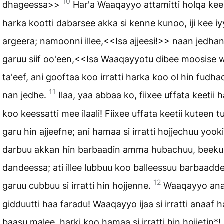
10
dhageessa>>
Har'a Waaqayyo attamitti holqa kee
harka kootti dabarsee akka si kenne kunoo, iji kee i
argeera; namoonni illee,<<Isa ajjeesi!>> naan jedhani
garuu siif oo'een,<<Isa Waaqayyotu dibee moosise 
ta'eef, ani gooftaa koo irratti harka koo ol hin fudh
11
nan jedhe.
Ilaa, yaa abbaa ko, fiixee uffata keetii 
koo keessatti mee ilaali! Fiixee uffata keetii kuteen tu
garu hin ajjeefne; ani hamaa si irratti hojjechuu yookii
darbuu akkan hin barbaadin amma hubachuu, beeku
dandeessa; ati illee lubbuu koo balleessuu barbaadde
12
garuu cubbuu si irratti hin hojjenne.
Waaqayyo anaa
gidduutti haa faradu! Waaqayyo ijaa si irratti anaaf 
baasu malee, harki koo hamaa si irratti hin hojjetin*!