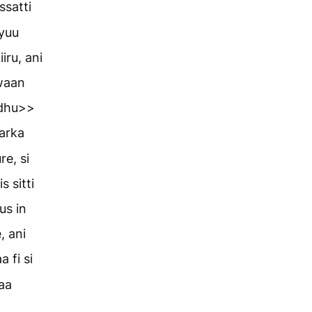
ssatti
yyuu
iru, ani
waan
adhu>>
harka
re, si
s sitti
us in
, ani
 fi si
haa