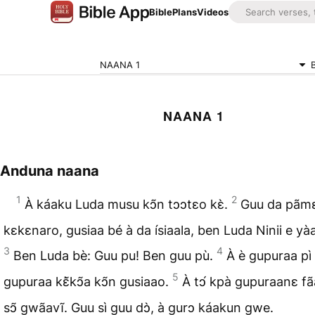
Bible
Plans
Videos
NAANA 1
NAANA 1
Anduna naana
1
2
À káaku Luda musu kↄ̃n tↄↄtɛo kɛ̀.
Guu da pãm
kɛkɛnaro, gusiaa bé à da ísiaala, ben Luda Ninii e yàa 
3
4
Ben Luda bè: Guu pu! Ben guu pù.
À è gupuraa pì
5
gupuraa kɛ̃̀kↄ̃a kↄ̃n gusiaao.
À tↄ́ kpà gupuraanɛ fã
sↄ̃ gwãavĩ. Guu sì guu dↄ̀, à gurↄ káakun gwe.