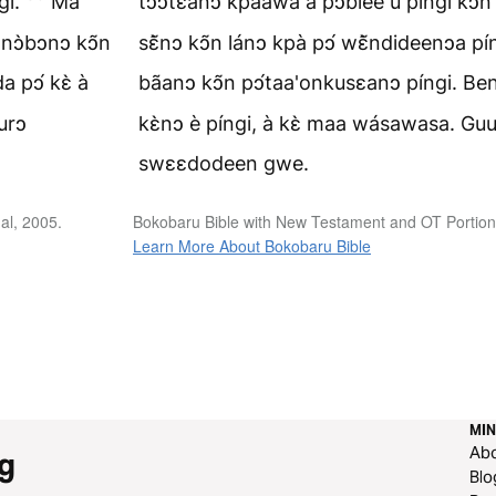
gi.
Ma
tↄↄtɛanↄ kpàawa a pↄ́blee ũ píngi kↄ̃n 
, nↄ̀bↄnↄ kↄ̃n
sɛ̃̀nↄ kↄ̃n lánↄ kpà pↄ́ wɛ̃̀ndideenↄa pín
a pↄ́ kɛ̀ à
bãanↄ kↄ̃n pↄ́taa'onkusɛanↄ píngi. Ben 
urↄ
kɛ̀nↄ è píngi, à kɛ̀ maa wásawasa. Guu 
swɛɛdodeen gwe.
al, 2005.
Bokobaru Bible with New Testament and OT Portions
Learn More About Bokobaru Bible
MIN
Ab
g
Blo