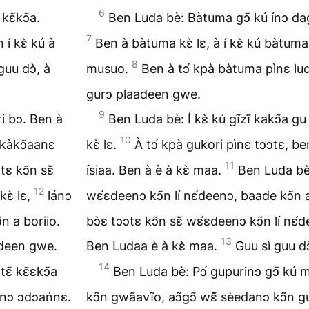
6
kɛ̃kↄ̃a.
Ben Luda bè: Bàtuma gↄ̃ kú ínↄ dagu
7
 í kɛ̀ kú à
Ben à bàtuma kɛ̀ lɛ, à í kɛ̀ kú bàtuma gĩ
8
uu dↄ̀, à
musuo.
Ben à tↄ́ kpà bàtuma pìnɛ lu
gurↄ plaadeen gwe.
9
ri bↄ. Ben à
Ben Luda bè: Í kɛ̀ kú gĩzĩ kakↄ̃a gu
10
̀ kàkↄ̃aanɛ
kɛ̀ lɛ.
À tↄ́ kpà gukori pìnɛ tↄↄtɛ, ben
11
 kↄ̃n sɛ̃̀
ísiaa. Ben à è à kɛ̀ maa.
Ben Luda bè:
12
kɛ̀ lɛ,
lánↄ
wɛ́ɛdeenↄ kↄ̃n lí nɛ́deenↄ, baade kↄ̃n a
̃n a boriio.
bↄ̀ɛ tↄↄtɛ kↄ̃n sɛ̃̀ wɛ́ɛdeenↄ kↄ̃n lí nɛ́
13
̃deen gwe.
Ben Ludaa è à kɛ̀ maa.
Guu sì guu d
14
ɛ̃ kɛ̃ɛkↄ̃a
Ben Luda bè: Pↄ́ gupurinↄ gↄ̃ kú mus
̃̀nↄ ↄdↄańnɛ.
kↄ̃n gwãavĩo, aↄ̃gↄ̃ wɛ̃̀ sèedanↄ kↄ̃n 