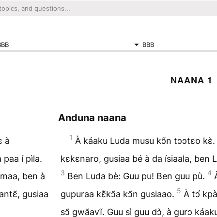
BBB
BBB
NAANA 1
Anduna naana
1
ɛ à
À káaku Luda musu kↄ̃n tↄↄtɛo kɛ̀
paa í pìla.
kɛkɛnaro, gusiaa bé à da ísiaala, ben Lu
3
4
 maa, ben à
Ben Luda bè: Guu pu! Ben guu pù.
5
antɛ̃, gusiaa
gupuraa kɛ̃̀kↄ̃a kↄ̃n gusiaao.
À tↄ́ kp
sↄ̃ gwãavĩ. Guu sì guu dↄ̀, à gurↄ káa