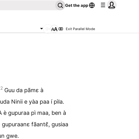
Get the app
Exit Parallel Mode
2
.
Guu da pãmɛ à
da Ninii e yàa paa í pìla.
À è gupuraa pì maa, ben à
à gupuraanɛ fãantɛ̃, gusiaa
kun gwe.