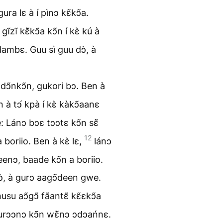
ra lɛ à í pìnↄ kɛ̃kↄ̃a.
zĩ kɛ̃̀kↄ̃a kↄ̃n í kɛ̀ kú à
dambɛ. Guu sì guu dↄ̀, à
 dↄ̃nkↄ̃n, gukori bↄ. Ben à
 à tↄ́ kpà í kɛ̀ kàkↄ̃aanɛ
 Lánↄ bↄɛ tↄↄtɛ kↄ̃n sɛ̃̀
12
 boriio. Ben à kɛ̀ lɛ,
lánↄ
deenↄ, baade kↄ̃n a boriio.
ↄ̀, à gurↄ aagↄ̃deen gwe.
u aↄ̃gↄ̃ fãantɛ̃ kɛ̃ɛkↄ̃a
gurↄↄnↄ kↄ̃n wɛ̃̀nↄ ↄdↄańnɛ.