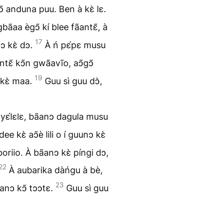
ↄ̃ anduna puu. Ben à kɛ̀ lɛ.
bãaa ègↄ̃ kí blee fãantɛ̃, à
17
ↄ kɛ̀ dↄ.
À ń pɛ́pɛ musu
antɛ̃ kↄ̃n gwãavĩo, aↄ̃gↄ̃
19
 kɛ̀ maa.
Guu sì guu dↄ̀,
 yɛ́lɛlɛ, bãanↄ dagula musu
ee kɛ̀ aↄ̃è lili o í guunↄ kɛ̀
boriio. À bãanↄ kɛ̀ píngi dↄ,
22
À aubarika dàńgu à bè,
23
ãanↄ kↄ̃ tↄↄtɛ.
Guu sì guu