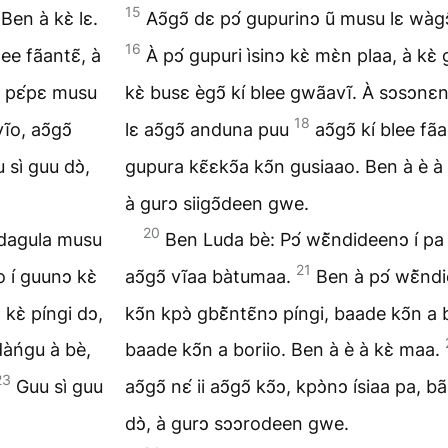
15
Ben à kɛ̀ lɛ.
Aↄ̃gↄ̃ dɛ pↄ́ gupurinↄ ũ musu lɛ wàg
16
ee fãantɛ̃, à
À pↄ́ gupuri ìsinↄ kɛ̀ mɛ̀n plaa, à kɛ̀ g
 pɛ́pɛ musu
kɛ̀ busɛ ègↄ̃ kí blee gwãavĩ. À sↄsↄnɛn
18
ĩo, aↄ̃gↄ̃
lɛ aↄ̃gↄ̃ anduna puu
aↄ̃gↄ̃ kí blee fã
 sì guu dↄ̀,
gupura kɛ̃ɛkↄ̃a kↄ̃n gusiaao. Ben à è à
à gurↄ siigↄ̃deen gwe.
20
ↄ dagula musu
Ben Luda bè: Pↄ́ wɛ̃̀ndideenↄ í pa
21
 o í guunↄ kɛ̀
aↄ̃gↄ̃ vĩaa bàtumaa.
Ben à pↄ́ wɛ̃̀ndid
 kɛ̀ píngi dↄ,
kↄ̃n kpↄ̀ gbɛ̃̀ntɛ̃nↄ píngi, baade kↄ̃n a 
dàńgu à bè,
baade kↄ̃n a boriio. Ben à è à kɛ̀ maa.
23
Guu sì guu
aↄ̃gↄ̃ nɛ́ ii aↄ̃gↄ̃ kↄ̃ↄ, kpↄ̀nↄ ísiaa pa, b
dↄ̀, à gurↄ sↄↄrodeen gwe.