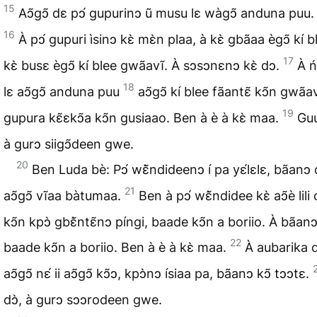
15
Aↄ̃gↄ̃ dɛ pↄ́ gupurinↄ ũ musu lɛ wàgↄ̃ anduna puu. 
16
À pↄ́ gupuri ìsinↄ kɛ̀ mɛ̀n plaa, à kɛ̀ gbãaa ègↄ̃ kí bl
17
kɛ̀ busɛ ègↄ̃ kí blee gwãavĩ. À sↄsↄnɛnↄ kɛ̀ dↄ.
À ń
18
lɛ aↄ̃gↄ̃ anduna puu
aↄ̃gↄ̃ kí blee fãantɛ̃ kↄ̃n gwãav
19
gupura kɛ̃ɛkↄ̃a kↄ̃n gusiaao. Ben à è à kɛ̀ maa.
Guu
à gurↄ siigↄ̃deen gwe.
20
Ben Luda bè: Pↄ́ wɛ̃̀ndideenↄ í pa yɛ́lɛlɛ, bãan
21
aↄ̃gↄ̃ vĩaa bàtumaa.
Ben à pↄ́ wɛ̃̀ndidee kɛ̀ aↄ̃è lili
kↄ̃n kpↄ̀ gbɛ̃̀ntɛ̃nↄ píngi, baade kↄ̃n a boriio. À bãanↄ
22
baade kↄ̃n a boriio. Ben à è à kɛ̀ maa.
À aubarika 
aↄ̃gↄ̃ nɛ́ ii aↄ̃gↄ̃ kↄ̃ↄ, kpↄ̀nↄ ísiaa pa, bãanↄ kↄ̃ tↄↄtɛ.
dↄ̀, à gurↄ sↄↄrodeen gwe.