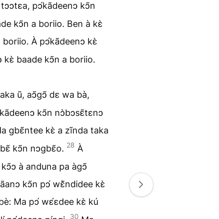
tↄↄtɛa, pↄ́kãdeenↄ kↄ̃n
de kↄ̃n a boriio. Ben à kɛ̀
 boriio. À pↄ́kãdeenↄ kɛ̀
 kɛ̀ baade kↄ̃n a boriio.
a ũ, aↄ̃gↄ̃ dɛ wa bà,
ↄ́kãdeenↄ kↄ̃n nↄ̀bↄsɛ̃tɛnↄ
a gbɛ̃ntee kɛ̀ a zĩnda taka
28
̃gbɛ̃ kↄ̃n nↄgbɛ̃o.
À
̃ kↄ̃ↄ à anduna pa àgↄ̃
̃anↄ kↄ̃n pↄ́ wɛ̃̀ndidee kɛ̀
è: Ma pↄ́ wɛ́ɛdee kɛ̀ kú
30