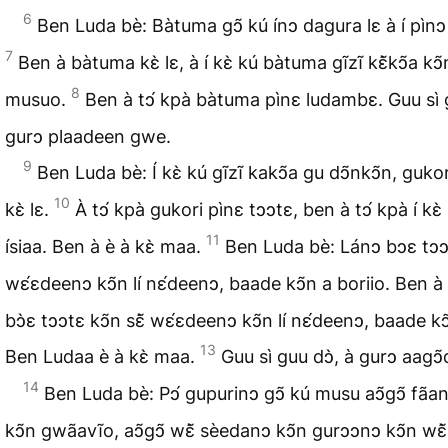
6
Ben Luda bè: Bàtuma gↄ̃ kú ínↄ dagura lɛ à í pìnↄ 
7
Ben à bàtuma kɛ̀ lɛ, à í kɛ̀ kú bàtuma gĩzĩ kɛ̃̀kↄ̃a kↄ̃n
8
musuo.
Ben à tↄ́ kpà bàtuma pìnɛ ludambɛ. Guu sì g
gurↄ plaadeen gwe.
9
Ben Luda bè: Í kɛ̀ kú gĩzĩ kakↄ̃a gu dↄ̃nkↄ̃n, guko
10
kɛ̀ lɛ.
À tↄ́ kpà gukori pìnɛ tↄↄtɛ, ben à tↄ́ kpà í kɛ
11
ísiaa. Ben à è à kɛ̀ maa.
Ben Luda bè: Lánↄ bↄɛ tↄↄtɛ
wɛ́ɛdeenↄ kↄ̃n lí nɛ́deenↄ, baade kↄ̃n a boriio. Ben à 
bↄ̀ɛ tↄↄtɛ kↄ̃n sɛ̃̀ wɛ́ɛdeenↄ kↄ̃n lí nɛ́deenↄ, baade kↄ
13
Ben Ludaa è à kɛ̀ maa.
Guu sì guu dↄ̀, à gurↄ aagↄ
14
Ben Luda bè: Pↄ́ gupurinↄ gↄ̃ kú musu aↄ̃gↄ̃ fãant
kↄ̃n gwãavĩo, aↄ̃gↄ̃ wɛ̃̀ sèedanↄ kↄ̃n gurↄↄnↄ kↄ̃n wɛ