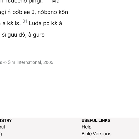
lí nɛ́deenↄ píngi.
Ma
gi ń pↄ́blee ũ, nↄ̀bↄnↄ kↄ̃n
31
à kɛ̀ lɛ.
Luda pↄ́ kɛ̀ à
sì guu dↄ̀, à gurↄ
 © Sim International, 2005.
ISTRY
USEFUL LINKS
out
Help
g
Bible Versions