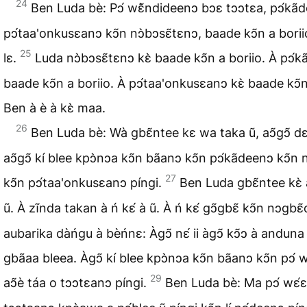
24
Ben Luda bè: Pↄ́ wɛ̃̀ndideenↄ bↄɛ tↄↄtɛa, pↄ́kã
pↄ́taa'onkusɛanↄ kↄ̃n nↄ̀bↄsɛ̃tɛnↄ, baade kↄ̃n a borii
25
lɛ.
Luda nↄ̀bↄsɛ̃tɛnↄ kɛ̀ baade kↄ̃n a boriio. À pↄ́ka
baade kↄ̃n a boriio. À pↄ́taa'onkusɛanↄ kɛ̀ baade kↄ̃n
Ben à è à kɛ̀ maa.
26
Ben Luda bè: Wà gbɛ̃ntee kɛ wa taka ũ, aↄ̃gↄ̃ d
aↄ̃gↄ̃ kí blee kpↄ̀nↄa kↄ̃n bãanↄ kↄ̃n pↄ́kãdeenↄ kↄ̃n 
27
kↄ̃n pↄ́taa'onkusɛanↄ píngi.
Ben Luda gbɛ̃ntee kɛ̀
ũ. À zĩnda takan à ń kɛ́ à ũ. À ń kɛ́ gↄ̃gbɛ̃ kↄ̃n nↄgbɛ
aubarika dàńgu à bèńnɛ: Àgↄ̃ nɛ́ ii àgↄ̃ kↄ̃ↄ à anduna
gbãaa bleea. Àgↄ̃ kí blee kpↄ̀nↄa kↄ̃n bãanↄ kↄ̃n pↄ́ w
29
aↄ̃è táa o tↄↄtɛanↄ píngi.
Ben Luda bè: Ma pↄ́ wɛ́ɛ