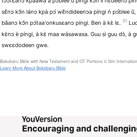
tↄↄtɛanↄ kpàawa a pↄ́blee ũ píngi kↄ̃n lí nɛ́deenↄ pín
sɛ̃̀nↄ kↄ̃n lánↄ kpà pↄ́ wɛ̃̀ndideenↄa píngi ń pↄ́blee ũ
31
bãanↄ kↄ̃n pↄ́taa'onkusɛanↄ píngi. Ben à kɛ̀ lɛ.
Lud
kɛ̀nↄ è píngi, à kɛ̀ maa wásawasa. Guu sì guu dↄ̀, à g
swɛɛdodeen gwe.
Bokobaru Bible with New Testament and OT Portions © Sim Internation
Learn More About Bokobaru Bible
Encouraging and challengin