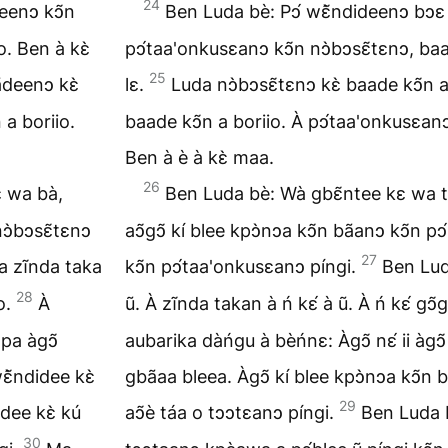
24
deenↄ kↄ̃n
Ben Luda bè: Pↄ́ wɛ̃̀ndideenↄ bↄɛ 
o. Ben à kɛ̀
pↄ́taa'onkusɛanↄ kↄ̃n nↄ̀bↄsɛ̃tɛnↄ, baa
25
̃deenↄ kɛ̀
lɛ.
Luda nↄ̀bↄsɛ̃tɛnↄ kɛ̀ baade kↄ̃n a
 a boriio.
baade kↄ̃n a boriio. À pↄ́taa'onkusɛanↄ
Ben à è à kɛ̀ maa.
26
ɛ wa bà,
Ben Luda bè: Wà gbɛ̃ntee kɛ wa tak
nↄ̀bↄsɛ̃tɛnↄ
aↄ̃gↄ̃ kí blee kpↄ̀nↄa kↄ̃n bãanↄ kↄ̃n p
27
 a zĩnda taka
kↄ̃n pↄ́taa'onkusɛanↄ píngi.
Ben Lud
28
̃o.
À
ũ. À zĩnda takan à ń kɛ́ à ũ. À ń kɛ́ gↄ
 pa àgↄ̃
aubarika dàńgu à bèńnɛ: Àgↄ̃ nɛ́ ii àgↄ
ɛ̃̀ndidee kɛ̀
gbãaa bleea. Àgↄ̃ kí blee kpↄ̀nↄa kↄ̃n ba
29
dee kɛ̀ kú
aↄ̃è táa o tↄↄtɛanↄ píngi.
Ben Luda b
30