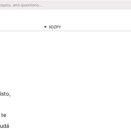
XDZPY
isto,
 te
Judá