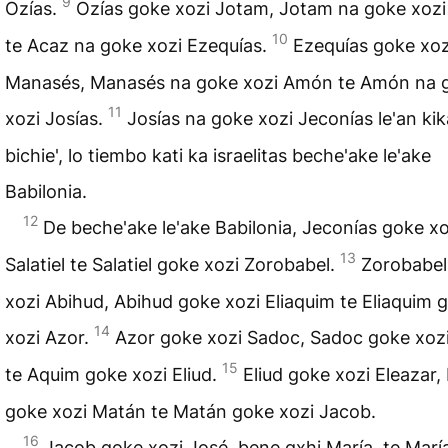
9
Ozías.
Ozías goke xozi Jotam, Jotam na goke xozi
10
te Acaz na goke xozi Ezequías.
Ezequías goke xoz
Manasés, Manasés na goke xozi Amón te Amón na 
11
xozi Josías.
Josías na goke xozi Jeconías le'an ki
bichie', lo tiembo kati ka israelitas beche'ake le'ake
Babilonia.
12
De beche'ake le'ake Babilonia, Jeconías goke xo
13
Salatiel te Salatiel goke xozi Zorobabel.
Zorobabel
xozi Abihud, Abihud goke xozi Eliaquim te Eliaquim 
14
xozi Azor.
Azor goke xozi Sadoc, Sadoc goke xoz
15
te Aquim goke xozi Eliud.
Eliud goke xozi Eleazar,
goke xozi Matán te Matán goke xozi Jacob.
16
Jacob goke xozi José, bene gxhi María, te Marí