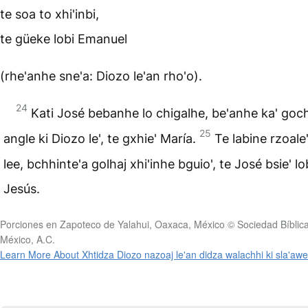
te soa to xhi'inbi,
te güeke lobi Emanuel
(rhe'anhe sne'a: Diozo le'an rho'o).
24
Kati José bebanhe lo chigalhe, be'anhe ka' goc
25
angle ki Diozo le', te gxhie' María.
Te labine rzoal
lee, bchhinte'a golhaj xhi'inhe bguio', te José bsie' lo
Jesús.
Porciones en Zapoteco de Yalahui, Oaxaca, México © Sociedad Bíblic
México, A.C.
Learn More About Xhtidza Diozo nazoaj le'an didza walachhi ki sla'awe