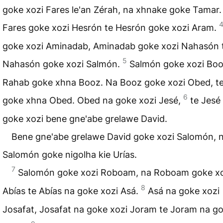
goke xozi Fares le'an Zérah, na xhnake goke Tamar.
Fares goke xozi Hesrón te Hesrón goke xozi Aram.
goke xozi Aminadab, Aminadab goke xozi Nahasón 
5
Nahasón goke xozi Salmón.
Salmón goke xozi Boo
Rahab goke xhna Booz. Na Booz goke xozi Obed, te
6
goke xhna Obed. Obed na goke xozi Jesé,
te Jesé
goke xozi bene gne'abe grelawe David.
Bene gne'abe grelawe David goke xozi Salomón, 
Salomón goke nigolha kie Urías.
7
Salomón goke xozi Roboam, na Roboam goke xo
8
Abías te Abías na goke xozi Asá.
Asá na goke xozi
Josafat, Josafat na goke xozi Joram te Joram na go