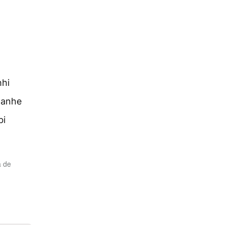
hhi
e'anhe
bi
a de