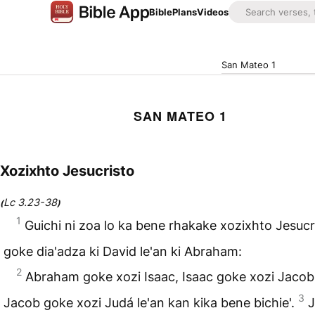
Bible
Plans
Videos
San Mateo 1
SAN MATEO 1
Xozixhto Jesucristo
Lc 3.23-38
(
)
1
Guichi ni zoa lo ka bene rhakake xozixhto Jesucr
goke dia'adza ki David le'an ki Abraham:
2
Abraham goke xozi Isaac, Isaac goke xozi Jacob
3
Jacob goke xozi Judá le'an kan kika bene bichie'.