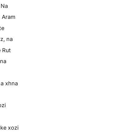
 Na
4
Aram
te
z, na
 Rut
 na
na xhna
zi
ke xozi