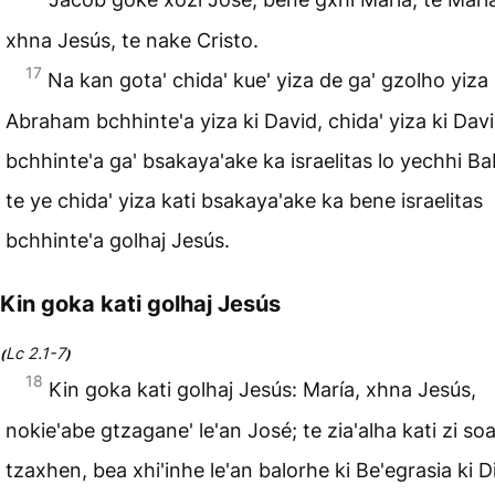
xhna Jesús, te nake Cristo.
17
Na kan gota' chida' kue' yiza de ga' gzolho yiza 
Abraham bchhinte'a yiza ki David, chida' yiza ki Dav
bchhinte'a ga' bsakaya'ake ka israelitas lo yechhi Bab
te ye chida' yiza kati bsakaya'ake ka bene israelitas
bchhinte'a golhaj Jesús.
Kin goka kati golhaj Jesús
Lc 2.1-7
(
)
18
Kin goka kati golhaj Jesús: María, xhna Jesús,
nokie'abe gtzagane' le'an José; te zia'alha kati zi so
tzaxhen, bea xhi'inhe le'an balorhe ki Be'egrasia ki D