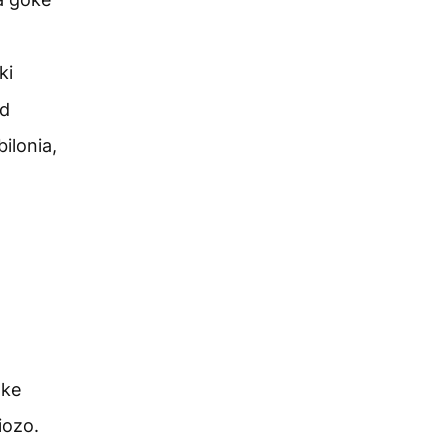
ki
id
ilonia,
ake
iozo.