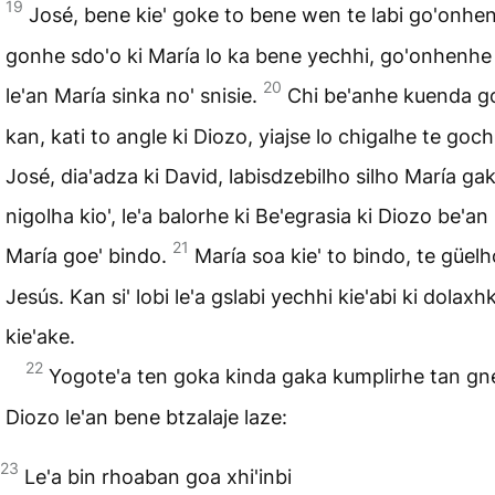
19
José, bene kie' goke to bene wen te labi go'onhe
gonhe sdo'o ki María lo ka bene yechhi, go'onhenhe 
20
le'an María sinka no' snisie.
Chi be'anhe kuenda 
kan, kati to angle ki Diozo, yiajse lo chigalhe te gochh
José, dia'adza ki David, labisdzebilho silho María ga
nigolha kio', le'a balorhe ki Be'egrasia ki Diozo be'a
21
María goe' bindo.
María soa kie' to bindo, te güelh
Jesús. Kan si' lobi le'a gslabi yechhi kie'abi ki dolaxhk
kie'ake.
22
Yogote'a ten goka kinda gaka kumplirhe tan gn
Diozo le'an bene btzalaje laze:
23
Le'a bin rhoaban goa xhi'inbi