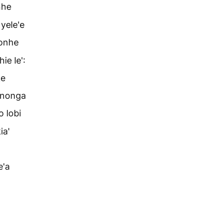
nhe
yele'e
gonhe
ie le':
ke
n nonga
o lobi
ia'
e'a