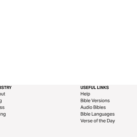
ISTRY
USEFUL LINKS
out
Help
g
Bible Versions
ss
Audio Bibles
ing
Bible Languages
Verse of the Day