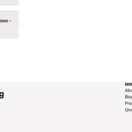
'awe -
MIN
Ab
g
Blo
Pre
Giv