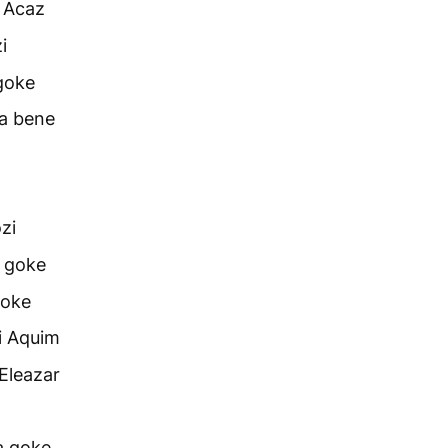
 Acaz
i
goke
ka bene
zi
 goke
goke
i Aquim
 Eleazar
a goke