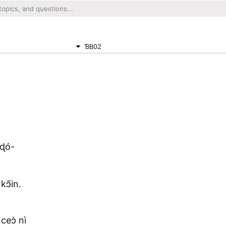
ƁB02
óɖó-
kɔ̃in.
ceɔ̀ nì