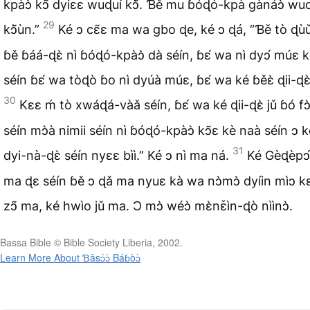
kpàɔ̀ kɔ̃ dyiɛɛ wuɖuí kɔ̃̀. Ɓě mu ɓóɖó-kpà gànáɔ̀ wu
29
kɔ̃̀ùn.”
Ké ɔ cɛ̃ɛ ma wa gbo ɖe, ké ɔ ɖá, “Ɓě tò ɖùǔ
ɓě ɓáá-ɖɛ̀ nì ɓóɖó-kpàɔ̀ dà séín, ɓɛ́ wa nì dyɔ́ múɛ 
séín ɓɛ́ wa tòɖò ɓo nì dyúà múɛ, ɓɛ́ wa ké ɓěɛ̀ ɖii-ɖɛ̀
30
Kɛɛ ḿ tò xwáɖá-vàǎ séín, ɓɛ́ wa ké ɖii-ɖɛ̀ jǔ ɓó fɔ̀
séín mɔ̀à nimii séín nì ɓóɖó-kpàɔ̀ kɔ̃ɛ kè naà séín ɔ kè
31
dyi-nà-ɖɛ̀ séín nyɛɛ bìì.” Ké ɔ nì ma ná.
Ké Gèɖèpɔ́
ma ɖɛ séín ɓě ɔ ɖǎ ma nyuɛ kà wa nɔ̀mɔ̀ dyíin mìɔ kɛ
zɔ̃ ma, ké hwìo jǔ ma. Ɔ mɔ̀ wéɔ̀ mɛ̀nɛ̌ìn-ɖò nììnɔ̀.
Bassa Bible © Bible Society Liberia, 2002.
Learn More About Ɓǎsɔ́ɔ̀ Báɓòɔ̀