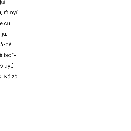
ɖuí
, ḿ nyí
kè cu
 jǔ.
ɔ̀-ɖɛ̀
 ɓíɖíi-
ɔ̀ dyé
. Ké zɔ̃