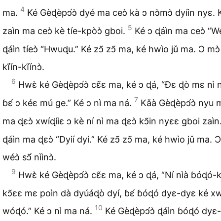
4
ma.
Ké Gèɖèpɔ́ɔ̀ dyé ma ceɔ̀ kà ɔ nɔ̀mɔ̀ dyíin nyɛ. 
5
zaìn ma ceɔ̀ kè tíe-kpòɔ̀ gboi.
Ké ɔ ɖáìn ma ceɔ̀ “Wé
ɖáìn tíeɔ̀ “Hwuɖu.” Ké zɔ̃ zɔ̃ ma, ké hwìo jǔ ma. Ɔ mɔ̀
kĩ́ín-kĩ́ínɔ̀.
6
Hwɛ̀ ké Gèɖèpɔ́ɔ̀ cɛ̃ɛ ma, ké ɔ ɖá, “Ɖɛ ɖò mɛ nì n
7
ɓɛ́ ɔ kéɛ mú ge.” Ké ɔ nì ma ná.
Kǎà Gèɖèpɔ́ɔ̀ nyu m
ma ɖɛɔ̀ xwíɖíiɛ ɔ kè ní nì ma ɖɛɔ̀ kɔ̃in nyɛɛ gboi zaìn
ɖáìn ma ɖɛɔ̀ “Dyií dyi.” Ké zɔ̃ zɔ̃ ma, ké hwìo jǔ ma. Ɔ
wéɔ̀ sɔ̃́ nììnɔ̀.
9
Hwɛ̀ ké Gèɖèpɔ́ɔ̀ cɛ̃ɛ ma, ké ɔ ɖá, “Ní nìà ɓóɖó-k
kɔ̃ɛɛ mɛ poìn dà dyúáɖò dyí, ɓɛ́ ɓóɖó dyɛ-dyɛ ké 
10
wóɖó.” Ké ɔ nì ma ná.
Ké Gèɖèpɔ́ɔ̀ ɖáìn ɓóɖó dyɛ-