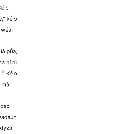
Ké ɔ
,” ké ɔ
 wéɔ̀
íɔ̀ pṹa,
a ní nì
8
.
Ké ɔ
 mɔ̀
pàɔ̀
xwáɖáún
dyɛɔ̀