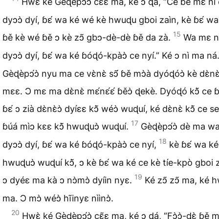
Hwɛ̀ ké Gèɖèpɔ́ɔ̀ cɛ̃ɛ ma, ké ɔ ɖá, “Ce ɓě mɛ nì
dyɔɔ̀ dyí, ɓɛ́ wa ké wé kè hwuɖu gboi zaìn, kè ɓɛ́ wa 
15
ɓě kè wé ɓě ɔ kè zɔ̃ gbɔ-dè-dè ɓě da zà.
Wa mɛ n
dyɔɔ̀ dyí, ɓɛ́ wa ké ɓóɖó-kpàɔ̀ ce nyí.” Ké ɔ nì ma ná
Gèɖèpɔ́ɔ̀ nyu ma ce vɛ̀nɛ̀ sɔ̃́ ɓě mɔ̀à dyóɖóɔ̀ kè dɛ̀nɛ
mɛɛ. Ɔ mɛ ma dɛ̀nɛ̀ mɛ́nɛ́ɛ́ ɓěɔ̀ ɖekè. Dyóɖó kɔ̃̀ ce 
ɓɛ́ ɔ zià dɛ̀nɛ̀ɔ̀ dyíɛɛ kɔ̃̀ wéɔ̀ wuɖuí, ké dɛ̀nɛ̀ kɔ̃̀ ce s
17
ɓúá mìɔ kɛɛ kɔ̃̀ hwuɖuɔ̀ wuɖuí.
Gèɖèpɔ́ɔ̀ dè ma w
18
dyɔɔ̀ dyí, ɓɛ́ wa ké ɓóɖó-kpàɔ̀ ce nyí,
kè ɓɛ́ wa ké
hwuɖuɔ̀ wuɖuí kɔ̃̀, ɔ kè ɓɛ́ wa ké ce kè tíe-kpò gboi 
19
ɔ dyéɛ ma kà ɔ nɔ̀mɔ̀ dyíin nyɛ.
Ké zɔ̃ zɔ̃ ma, ké h
ma. Ɔ mɔ̀ wéɔ̀ hĩinyɛ nììnɔ̀.
20
Hwɛ̀ ké Gèɖèpɔ́ɔ̀ cɛ̃ɛ ma, ké ɔ ɖá, “Fɔ̀ɔ̀-ɖɛ̀ ɓě 