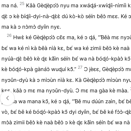
25
ma ná.
Kǎà Gèɖèpɔ́ɔ̀ nyu ma xwáɖá-xwíɖíi-nìmìì 
ɖɛ̀ ɔ kè ɓíɖíi-dyi-nà-ɖɛ̀ɛ̀ dú kò-kò séín ɓěɔ̀ mɛɛ. Ké 
ma kà ɔ nɔ̀mɔ̀ dyíin nyɛ.
26
Hwɛ̀ ké Gèɖèpɔ́ɔ̀ cɛ̃ɛ ma, ké ɔ ɖá, “Ɓěà mɛ nyɔ
ɓɛ́ wa ké nì kà ɓěà nìà kɛ, ɓɛ́ wa ké zimii ɓěɔ̀ kè naà
nyúà-ɖɛ̀ ɓěɔ̀ kè ɖɛ kã̀ìn séín ɓɛ́ wa nà ɓóɖó-kpàɔ̀ kɔ̃
27
kè ɓóɖó-kpà gànáɔ̀ wuɖuí kɔ̃̀.”
Ɔ jèɛɛ, Gèɖèpɔ́ɔ̀ 
nyɔǔn-dyù kà ɔ mìɔùn nìà kɛ. Kà Gèɖèpɔ́ɔ̀ mìɔùn nyu
kɛɛ, kǎà ɔ mɛ ma nyɔǔn-dyù. Ɔ mɛ ma gàa kè màa.
po ma wa mana kɔ̃, ké ɔ ɖá, “Ɓě mu dúún zaìn, ɓɛ́ ɓě
vò, ɓɛ́ ɓě ké ɓóɖó-kpàɔ̀ kɔ̃ dyi dyíìn, ɓɛ́ ɓě ké fɔ̀ɔ̀-ɖɛ
mɔ̀à zimii ɓěɔ̀ kè naà ɓěɔ̀ ɔ kè ɖɛ kã̀ìn séín ɓɛ́ wa n