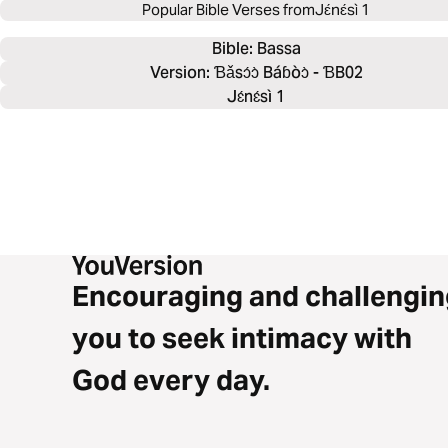
Popular Bible Verses from
Jɛ́nɛ́sì 1
Bible: 
Bassa
Version: Ɓǎsɔ́ɔ̀ Báɓòɔ̀ - ƁB02
Jɛ́nɛ́sì 1
Encouraging and challengin
you to seek intimacy with
God every day.