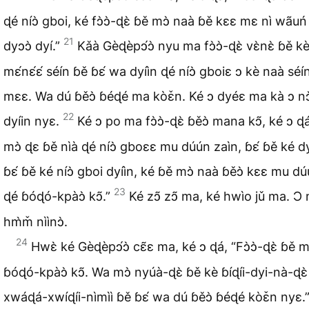
ɖé níɔ̀ gboi, ké fɔ̀ɔ̀-ɖɛ̀ ɓě mɔ̀ naà ɓě kɛɛ mɛ nì wãuń
21
dyɔɔ̀ dyí.”
Kǎà Gèɖèpɔ́ɔ̀ nyu ma fɔ̀ɔ̀-ɖɛ̀ vɛ̀nɛ̀ ɓě kè 
mɛ́nɛ́ɛ́ séín ɓě ɓɛ́ wa dyíìn ɖé níɔ̀ gboiɛ ɔ kè naà séí
mɛɛ. Wa dú ɓěɔ̀ ɓéɖé ma kòɛ̌n. Ké ɔ dyéɛ ma kà ɔ nɔ
22
dyíin nyɛ.
Ké ɔ po ma fɔ̀ɔ̀-ɖɛ̀ ɓěɔ̀ mana kɔ̃, ké ɔ ɖ
mɔ̀ ɖɛ ɓě nìà ɖé níɔ̀ gboɛɛ mu dúún zaìn, ɓɛ́ ɓě ké dy
ɓɛ́ ɓě ké níɔ̀ gboi dyíìn, ké ɓě mɔ̀ naà ɓěɔ̀ kɛɛ mu d
23
ɖé ɓóɖó-kpàɔ̀ kɔ̃.”
Ké zɔ̃ zɔ̃ ma, ké hwìo jǔ ma. Ɔ 
hm̀m̌ nììnɔ̀.
24
Hwɛ̀ ké Gèɖèpɔ́ɔ̀ cɛ̃ɛ ma, ké ɔ ɖá, “Fɔ̀ɔ̀-ɖɛ̀ ɓě m
ɓóɖó-kpàɔ̀ kɔ̃. Wa mɔ̀ nyúà-ɖɛ̀ ɓě kè ɓíɖíi-dyi-nà-ɖɛ̀
xwáɖá-xwíɖíi-nìmìì ɓě ɓɛ́ wa dú ɓěɔ̀ ɓéɖé kòɛ̌n nyɛ.”