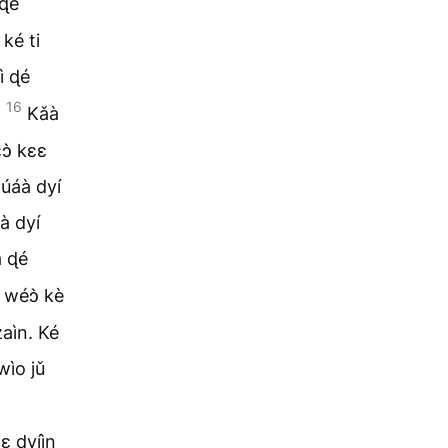
 ɖé
ké ti
ì ɖé
16
.
Kǎà
̀ɔ̀ kɛɛ
ɓúáà dyí
eà dyí
a ɖé
 wéɔ̀ kè
zaìn. Ké
wìo jǔ
mɛ dyíìn