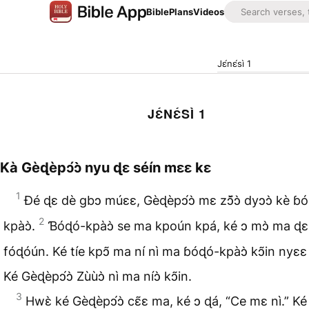
Bible
Plans
Videos
Jɛ́nɛ́sì 1
JƐ́NƐ́SÌ 1
Kà Gèɖèpɔ́ɔ̀ nyu ɖɛ séín mɛɛ kɛ
1
Ɖé ɖɛ dè gbɔ múɛɛ, Gèɖèpɔ́ɔ̀ mɛ zɔ̃̌ɔ̀ dyɔɔ̀ kè ɓ
2
kpàɔ̀.
Ɓóɖó-kpàɔ̀ se ma kpoún kpá, ké ɔ mɔ̀ ma ɖɛ
fóɖóún. Ké tíe kpɔ̃ ma ní nì ma ɓóɖó-kpàɔ̀ kɔ̃in nyɛɛ 
Ké Gèɖèpɔ́ɔ̀ Zùùɔ̀ nì ma níɔ̀ kɔ̃in.
3
Hwɛ̀ ké Gèɖèpɔ́ɔ̀ cɛ̃ɛ ma, ké ɔ ɖá, “Ce mɛ nì.” Ké 