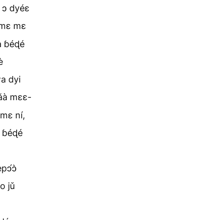
é ɔ dyéɛ
n mɛ mɛ
wa ɓéɖé
è
a dyi
ǎà mɛɛ-
 mɛ ní,
a ɓéɖé
ɔ́ɔ̀
o jǔ