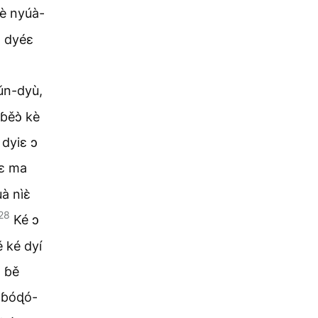
kè nyúà-
ɔ dyéɛ
ǔn-dyù,
 ɓěɔ̀ kè
 dyiɛ ɔ
mɛ ma
à nìɛ̀
28
Ké ɔ
 ké dyí
̀ ɓě
à ɓóɖó-