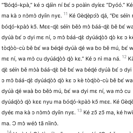
“Ɓóɖó-kpà,” ké ɔ ɖáìn ní ɓɛ́ ɔ poàìn dyíɛɛ “Dyóó.” K
11
ma kà ɔ nɔ̀mɔ̀ dyíin nyɛ.
Ké Gèɖèpɔ́ɔ̀ ɖá, “Ɖɛ séí
ɓóɖó-kpàɔ̀ kɔ̃. Mɛɛ-ɖɛ̀ séín ɓěɔ̀ mɔ̀ ɓáá-ɖɛ̀ ɓě ɓɛ́ 
dyúà ɓɛ́ ɔ dyi mɛ ní, ɔ mɔ̀ ɓáá-ɖɛ̀ dyúáɖòɔ̀ ɖò kɛ ɔ k
tòɖòò-cù ɓě ɓɛ́ wa ɓéɖé dyúà ɖé wa ɓo ɓě mú, ɓɛ́ w
12
mɛ ní, wa mɔ̀ cu dyúáɖòɔ̀ ɖò kɛ.” Ké ɔ nì ma ná.
K
ɖɛ̀ séín ɓě mɔ̀à ɓáá-ɖɛ̀ ɓě ɓɛ́ wa ɓéɖé dyúà ɓɛ́ ɔ dyi
ɔ mɔ̀ ɓáá-ɖɛ̀ dyúáɖòɔ̀ ɖò kɛ ɔ kè tòɖòò-cù ɓě ɓɛ́ w
dyúà ɖé waà ɓo ɓěɔ̀ mú, ɓɛ́ wa dyi mɛ ní, wa mɔ̀ cu
dyúáɖòɔ̀ ɖò kɛɛ nyu ma ɓóɖó-kpàɔ̀ kɔ̃ mɛɛ. Ké Gèɖèp
13
dyéɛ ma kà ɔ nɔ̀mɔ̀ dyíin nyɛ.
Ké zɔ̃ zɔ̃ ma, ké hwì
ma. Ɔ mɔ̀ wéɔ̀ tã nììnɔ̀.
14