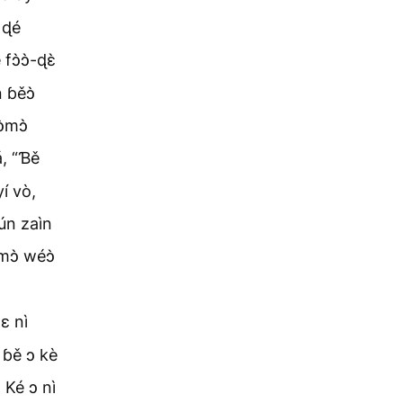
 ɖé
fɔ̀ɔ̀-ɖɛ̀
n ɓěɔ̀
̀mɔ̀
á, “Ɓě
í vò,
úún zaìn
mɔ̀ wéɔ̀
ɛ nì
 ɓě ɔ kè
 Ké ɔ nì