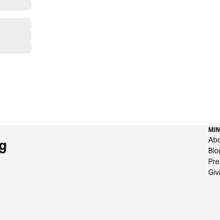
MIN
Ab
g
Blo
Pre
Giv