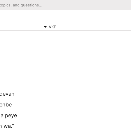
VKF
 devan
kenbe
pa peye
n wa.”