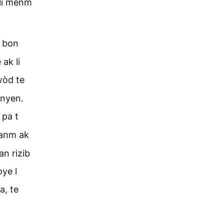
 li menm
n bon
 ak li
òd te
anyen.
 pa t
anm ak
an rizib
oye l
a, te