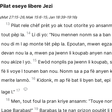
Pilat eseye libere Jezi
Mat 27:15-26
Mak 15:6-15
Jan 18:39–19:16
(
;
;
)
13
Pilat rele chèf prèt yo ak tout otorite yo ansan
14
tout pèp la.
Li di yo: “Nou mennen nonm sa a ba
nou di m l ap monte tèt pèp la. Epoutan, mwen egza
devan nou la a, mwen pa jwenn li koupab anyen na
15
nou akize l yo.
Ewòd nonplis pa jwenn li koupab, s
fè li voye l tounen ban nou. Nonm sa a pa fè anyen k
16
merite lanmò.
Kidonk, m ap fè bat li byen bat, epi
17
lage l.”
18
Men, tout foul la pran kriye ansanm: “Touye no
19
Lage Barabas!”
Barabas la te nan prizon poutèt li 