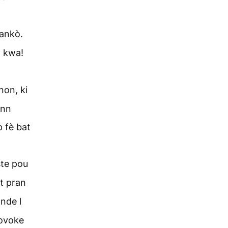
 ankò.
n kwa!
non, ki
enn
p fè bat
ste pou
at pran
nde l
wovoke