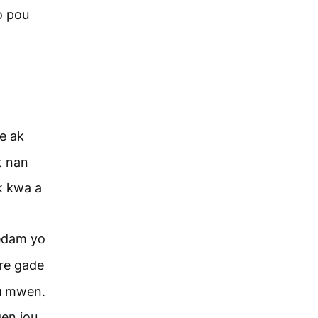
o pou
e ak
t nan
k kwa a
medam yo
ire gade
ou mwen.
en jou