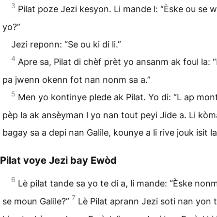
3
Pilat poze Jezi kesyon. Li mande l: “Èske ou se 
yo?”
Jezi reponn: “Se ou ki di li.”
4
Apre sa, Pilat di chèf prèt yo ansanm ak foul la:
pa jwenn okenn fot nan nonm sa a.”
5
Men yo kontinye plede ak Pilat. Yo di: “L ap mon
pèp la ak ansèyman l yo nan tout peyi Jide a. Li kò
bagay sa a depi nan Galile, kounye a li rive jouk isit la
Pilat voye Jezi bay Ewòd
6
Lè pilat tande sa yo te di a, li mande: “Èske non
7
se moun Galile?”
Lè Pilat aprann Jezi soti nan yon 