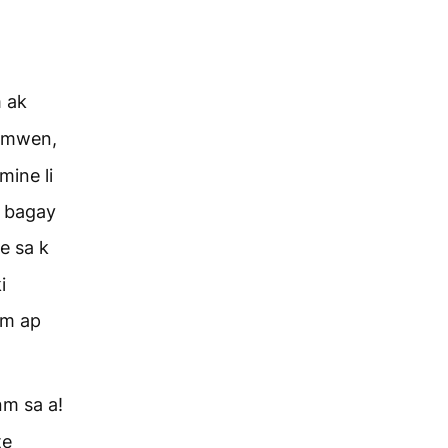
m ak
n mwen,
mine li
n bagay
e sa k
i
 m ap
nm sa a!
te