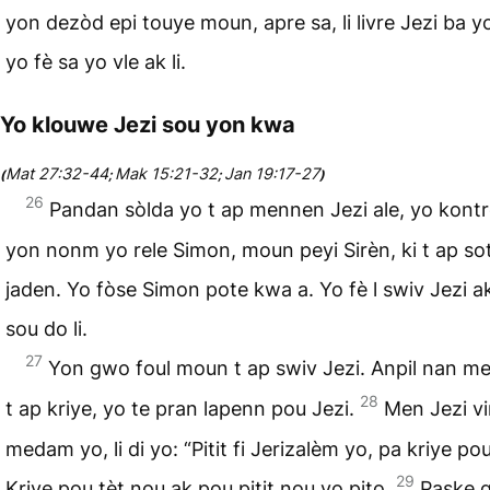
yon dezòd epi touye moun, apre sa, li livre Jezi ba y
yo fè sa yo vle ak li.
Yo klouwe Jezi sou yon kwa
Mat 27:32-44
Mak 15:21-32
Jan 19:17-27
(
;
;
)
26
Pandan sòlda yo t ap mennen Jezi ale, yo kontr
yon nonm yo rele Simon, moun peyi Sirèn, ki t ap so
jaden. Yo fòse Simon pote kwa a. Yo fè l swiv Jezi a
sou do li.
27
Yon gwo foul moun t ap swiv Jezi. Anpil nan 
28
t ap kriye, yo te pran lapenn pou Jezi.
Men Jezi v
medam yo, li di yo: “Pitit fi Jerizalèm yo, pa kriye p
29
Kriye pou tèt nou ak pou pitit nou yo pito.
Paske g