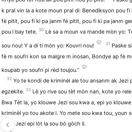
k pral vin la a kote moun pral di: Benediksyon pou fi 
fè pitit, pou fi ki pa janm fè pitit, pou fi ki pa janm gen
30
pou l bay tete.
Lè sa a moun va mande mòn yo: 
31
sou nou! Y a di ti mòn yo: Kouvri nou!
Paske si
fè m soufri kon sa malgre m inosan, Bondye ap fè m
koupab yo soufri pi rèd toujou.”
32
Yo te kondi de kriminèl ale tou ansanm ak Jezi 
33
egzekite.
Lè yo rive sou tèt mòn nan, kote yo rele
Bwa Tèt la, yo klouwe Jezi sou kwa a, epi yo klouwe
kriminèl yo tou akote l. Yo mete sou kwa tou, youn 
dwat Jezi epi lòt la sou bò gòch li.