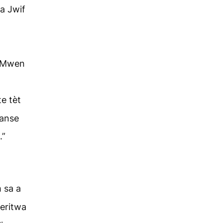
wa Jwif
 “Mwen
te tèt
manse
.”
m sa a
teritwa