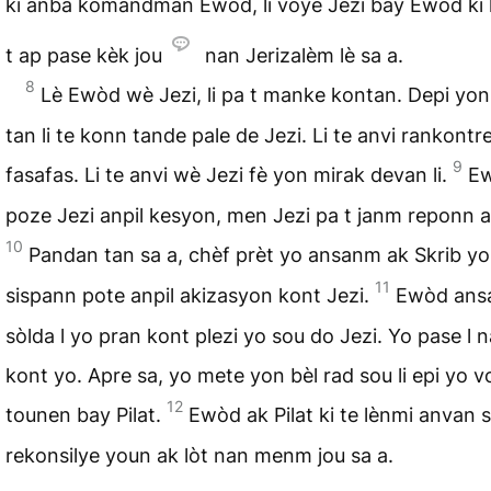
ki anba kòmandman Ewòd, li voye Jezi bay Ewòd ki
t ap pase kèk jou
nan Jerizalèm lè sa a.
8
Lè Ewòd wè Jezi, li pa t manke kontan. Depi yo
tan li te konn tande pale de Jezi. Li te anvi rankontre
9
fasafas. Li te anvi wè Jezi fè yon mirak devan li.
Ew
poze Jezi anpil kesyon, men Jezi pa t janm reponn 
10
Pandan tan sa a, chèf prèt yo ansanm ak Skrib yo
11
sispann pote anpil akizasyon kont Jezi.
Ewòd ans
sòlda l yo pran kont plezi yo sou do Jezi. Yo pase l n
kont yo. Apre sa, yo mete yon bèl rad sou li epi yo v
12
tounen bay Pilat.
Ewòd ak Pilat ki te lènmi anvan s
rekonsilye youn ak lòt nan menm jou sa a.