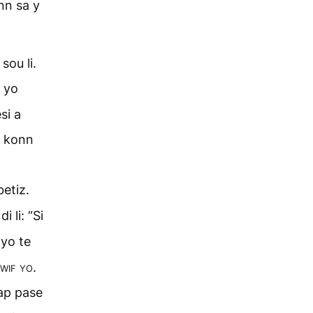
nn sa y
sou li.
f yo
si a
e konn
etiz.
di li: “Si
 yo te
wif yo.
 ap pase