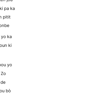
ki pa ka
 pitit
Tonbe
 yo ka
oun ki
pou yo
 Zo
 de
sou bò