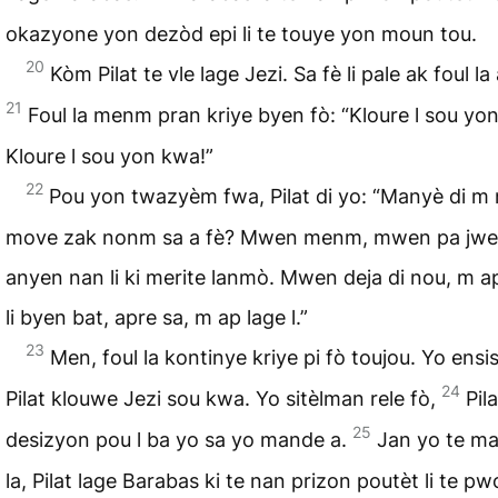
okazyone yon dezòd epi li te touye yon moun tou.
20
Kòm Pilat te vle lage Jezi. Sa fè li pale ak foul la
21
Foul la menm pran kriye byen fò: “Kloure l sou yo
Kloure l sou yon kwa!”
22
Pou yon twazyèm fwa, Pilat di yo: “Manyè di m 
move zak nonm sa a fè? Mwen menm, mwen pa jw
anyen nan li ki merite lanmò. Mwen deja di nou, m a
li byen bat, apre sa, m ap lage l.”
23
Men, foul la kontinye kriye pi fò toujou. Yo ensi
24
Pilat klouwe Jezi sou kwa. Yo sitèlman rele fò,
Pil
25
desizyon pou l ba yo sa yo mande a.
Jan yo te ma
la, Pilat lage Barabas ki te nan prizon poutèt li te p