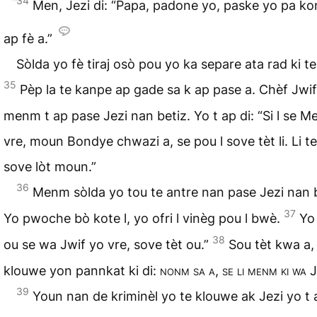
34
Men, Jezi di: “Papa, padone yo, paske yo pa ko
ap fè a.”
Sòlda yo fè tiraj osò pou yo ka separe ata rad ki te 
35
Pèp la te kanpe ap gade sa k ap pase a. Chèf Jwi
menm t ap pase Jezi nan betiz. Yo t ap di: “Si l se Me
vre, moun Bondye chwazi a, se pou l sove tèt li. Li t
sove lòt moun.”
36
Menm sòlda yo tou te antre nan pase Jezi nan b
37
Yo pwoche bò kote l, yo ofri l vinèg pou l bwè.
Yo 
38
ou se wa Jwif yo vre, sove tèt ou.”
Sou tèt kwa a,
klouwe yon pannkat ki di:
nonm sa a, se li menm ki wa J
39
Youn nan de kriminèl yo te klouwe ak Jezi yo t