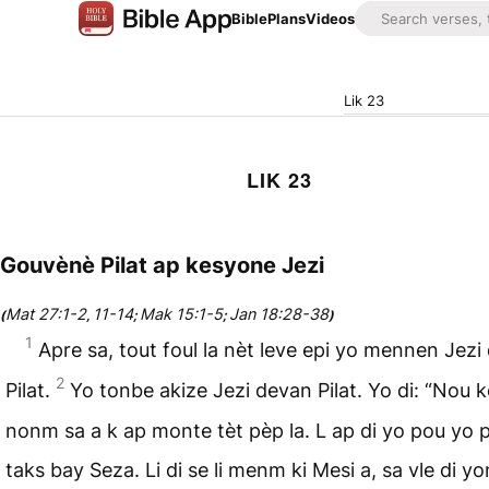
Bible
Plans
Videos
Lik 23
LIK 23
Gouvènè Pilat ap kesyone Jezi
Mat 27:1-2
11-14
Mak 15:1-5
Jan 18:28-38
(
,
;
;
)
1
Apre sa, tout foul la nèt leve epi yo mennen Jezi
2
Pilat.
Yo tonbe akize Jezi devan Pilat. Yo di: “Nou 
nonm sa a k ap monte tèt pèp la. L ap di yo pou yo 
taks bay Seza. Li di se li menm ki Mesi a, sa vle di yo