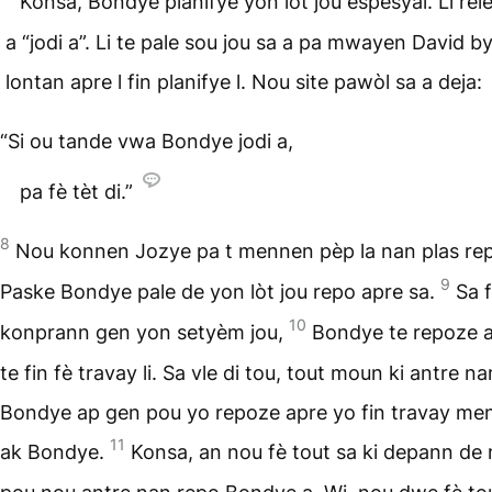
Konsa, Bondye planifye yon lòt jou espesyal. Li rele
a “jodi a”. Li te pale sou jou sa a pa mwayen David b
lontan apre l fin planifye l. Nou site pawòl sa a deja:
“Si ou tande vwa Bondye jodi a,
pa fè tèt di.”
8
Nou konnen Jozye pa t mennen pèp la nan plas rep
9
Paske Bondye pale de yon lòt jou repo apre sa.
Sa 
10
konprann gen yon setyèm jou,
Bondye te repoze ap
te fin fè travay li. Sa vle di tou, tout moun ki antre n
Bondye ap gen pou yo repoze apre yo fin travay me
11
ak Bondye.
Konsa, an nou fè tout sa ki depann de