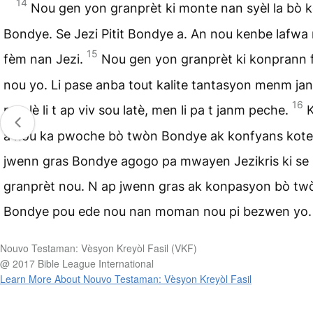
14
Nou gen yon granprèt ki monte nan syèl la bò 
Bondye. Se Jezi Pitit Bondye a. An nou kenbe lafwa
15
fèm nan Jezi.
Nou gen yon granprèt ki konprann 
nou yo. Li pase anba tout kalite tantasyon menm ja
16
nou lè li t ap viv sou latè, men li pa t janm peche.
a nou ka pwoche bò twòn Bondye ak konfyans kote
jwenn gras Bondye agogo pa mwayen Jezikris ki se
granprèt nou. N ap jwenn gras ak konpasyon bò tw
Bondye pou ede nou nan moman nou pi bezwen yo.
Nouvo Testaman: Vèsyon Kreyòl Fasil (VKF)
@ 2017 Bible League International
Learn More About Nouvo Testaman: Vèsyon Kreyòl Fasil