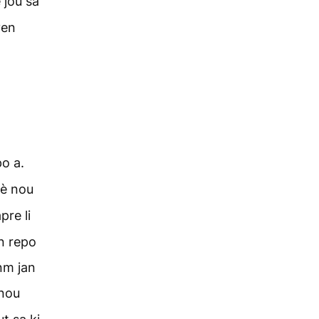
 jou sa
yen
o a.
fè nou
re li
an repo
nm jan
 nou