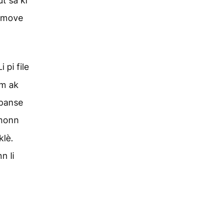
t sa ki
v move
 pi file
nm ak
 panse
emonn
klè.
n li