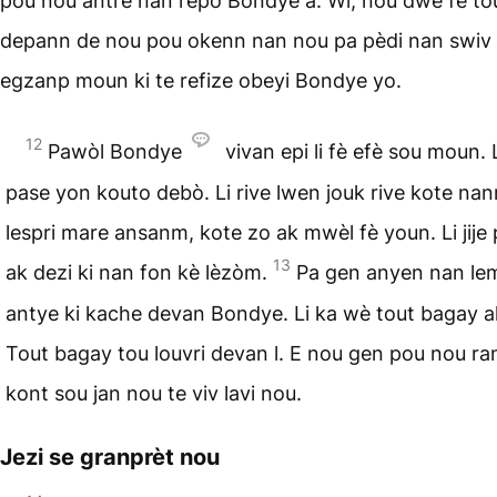
pou nou antre nan repo Bondye a. Wi, nou dwe fè tou
depann de nou pou okenn nan nou pa pèdi nan swi
egzanp moun ki te refize obeyi Bondye yo.
12
Pawòl Bondye
vivan epi li fè efè sou moun. Li
pase yon kouto debò. Li rive lwen jouk rive kote na
lespri mare ansanm, kote zo ak mwèl fè youn. Li jije
13
ak dezi ki nan fon kè lèzòm.
Pa gen anyen nan l
antye ki kache devan Bondye. Li ka wè tout bagay a
Tout bagay tou louvri devan l. E nou gen pou nou ran
kont sou jan nou te viv lavi nou.
Jezi se granprèt nou