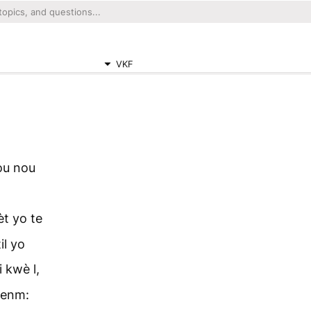
VKF
ou nou
èt yo te
il yo
 kwè l,
menm: