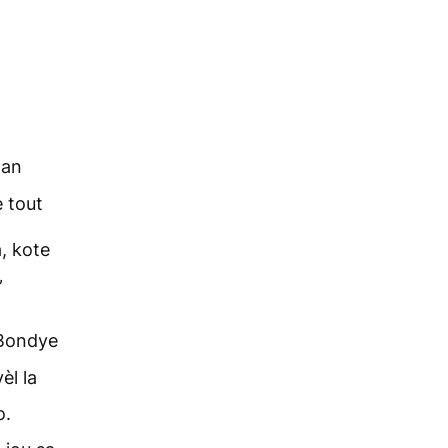
nan
 tout
, kote
”
 Bondye
èl la
o.