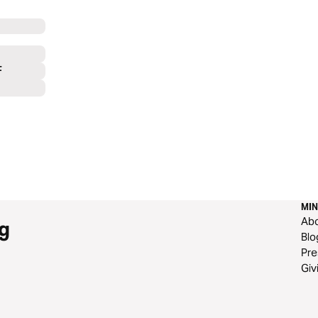
F
MIN
Ab
g
Blo
Pre
Giv