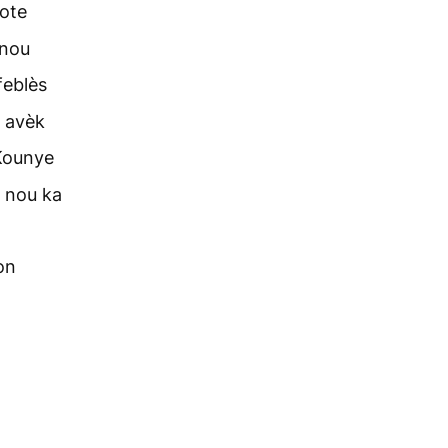
kote
 nou
feblès
n avèk
Kounye
 nou ka
òn