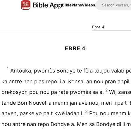
Bible
Plans
Videos
Ebre 4
EBRE 4
1
Antouka, pwomès Bondye te fè a toujou valab p
ka antre nan plas repo li a. Konsa, an nou pran anpil
2
prekosyon pou nou pa rate pwomès sa a.
Wi, zans
tande Bòn Nouvèl la menm jan avè nou, men li pa t it
3
anyen, paske yo pa t kwè ladan l.
Pou nou menm ki
nou antre nan repo Bondye a. Men sa Bondye di li 