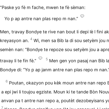
“Paske yo fè m fache, mwen te fè sèman:
Yo p ap antre nan plas repo m nan.”
Men, travay Bondye te rive nan bout li depi lè l fini ak
4
kreyasyon an.
Wi, men sa Bib la di sou setyèm jou 
semèn nan: “Bondye te repoze sou setyèm jou a apre
5
travay li te fin fè.”
Men gen yon pasaj nan Bib la
Bondye di: “Yo p ap janm antre nan plas repo m nan.
6
Poutan, okazyon pou kèk moun antre nan repo
a epi jwi li toujou egziste. Moun ki te tande Bòn Nouv
anvan pa t antre nan repo a, poutèt dezobeyisans y
7