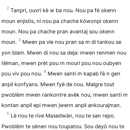
2
Tanpri, ouvri kè w ba nou. Nou pa fè okenn
moun enjistis, ni nou pa chache kòwonpi okenn
moun. Nou pa chache pran avantaj sou okenn
3
moun.
Mwen pa vle nou pran sa m di tankou se
yon blam. Mwen di nou sa deja: mwen renmen nou
tèlman, mwen prèt pou m mouri pou nou oubyen
4
pou viv pou nou.
Mwen santi m kapab fè n gen
anpil konfyans. Mwen fyè de nou. Malgre tout
pwoblèm mwen rankontre avèk nou, mwen santi m
kontan anpil epi mwen jwenn anpil ankourajman.
5
Lè nou te rive Masedwàn, nou te san repo.
Pwoblèm te sènen nou toupatou. Sou deyò nou te