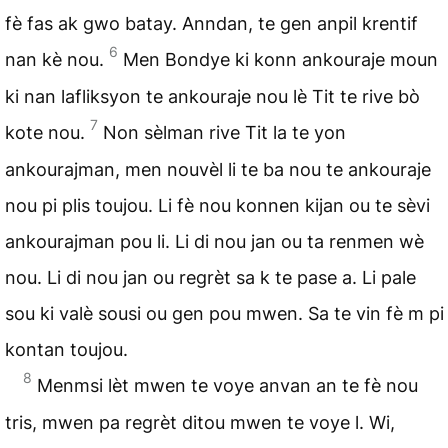
fè fas ak gwo batay. Anndan, te gen anpil krentif
6
nan kè nou.
Men Bondye ki konn ankouraje moun
ki nan lafliksyon te ankouraje nou lè Tit te rive bò
7
kote nou.
Non sèlman rive Tit la te yon
ankourajman, men nouvèl li te ba nou te ankouraje
nou pi plis toujou. Li fè nou konnen kijan ou te sèvi
ankourajman pou li. Li di nou jan ou ta renmen wè
nou. Li di nou jan ou regrèt sa k te pase a. Li pale
sou ki valè sousi ou gen pou mwen. Sa te vin fè m pi
kontan toujou.
8
Menmsi lèt mwen te voye anvan an te fè nou
tris, mwen pa regrèt ditou mwen te voye l. Wi,