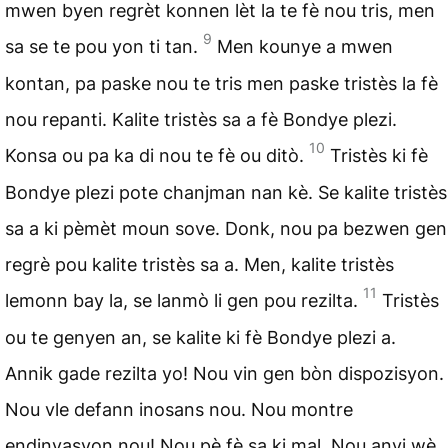
mwen byen regrèt konnen lèt la te fè nou tris, men
9
sa se te pou yon ti tan.
Men kounye a mwen
kontan, pa paske nou te tris men paske tristès la fè
nou repanti. Kalite tristès sa a fè Bondye plezi.
10
Konsa ou pa ka di nou te fè ou ditò.
Tristès ki fè
Bondye plezi pote chanjman nan kè. Se kalite tristès
sa a ki pèmèt moun sove. Donk, nou pa bezwen gen
regrè pou kalite tristès sa a. Men, kalite tristès
11
lemonn bay la, se lanmò li gen pou rezilta.
Tristès
ou te genyen an, se kalite ki fè Bondye plezi a.
Annik gade rezilta yo! Nou vin gen bòn dispozisyon.
Nou vle defann inosans nou. Nou montre
endinyasyon nou! Nou pè fè sa ki mal. Nou anvi wè