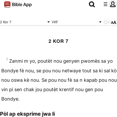
2 Kor 7
VKF
2 KOR 7
1
Zanmi m yo, poutèt nou genyen pwomès sa yo
Bondye fè nou, se pou nou netwaye tout sa ki sal kò
nou oswa kè nou. Se pou nou fè sa n kapab pou nou
vin pi sen chak jou poutèt krentif nou gen pou
Bondye.
Pòl ap eksprime jwa li