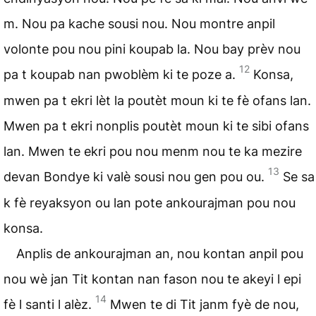
m. Nou pa kache sousi nou. Nou montre anpil
volonte pou nou pini koupab la. Nou bay prèv nou
12
pa t koupab nan pwoblèm ki te poze a.
Konsa,
mwen pa t ekri lèt la poutèt moun ki te fè ofans lan.
Mwen pa t ekri nonplis poutèt moun ki te sibi ofans
lan. Mwen te ekri pou nou menm nou te ka mezire
13
devan Bondye ki valè sousi nou gen pou ou.
Se sa
k fè reyaksyon ou lan pote ankourajman pou nou
konsa.
Anplis de ankourajman an, nou kontan anpil pou
nou wè jan Tit kontan nan fason nou te akeyi l epi
14
fè l santi l alèz.
Mwen te di Tit janm fyè de nou,