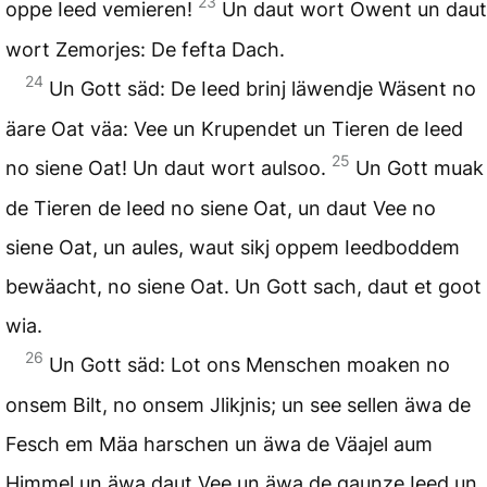
23
oppe Ieed vemieren!
Un daut wort Owent un daut
wort Zemorjes: De fefta Dach.
24
Un Gott säd: De Ieed brinj läwendje Wäsent no
äare Oat väa: Vee un Krupendet un Tieren de Ieed
25
no siene Oat! Un daut wort aulsoo.
Un Gott muak
de Tieren de Ieed no siene Oat, un daut Vee no
siene Oat, un aules, waut sikj oppem Ieedboddem
bewäacht, no siene Oat. Un Gott sach, daut et goot
wia.
26
Un Gott säd: Lot ons Menschen moaken no
onsem Bilt, no onsem Jlikjnis; un see sellen äwa de
Fesch em Mäa harschen un äwa de Väajel aum
Himmel un äwa daut Vee un äwa de gaunze Ieed un