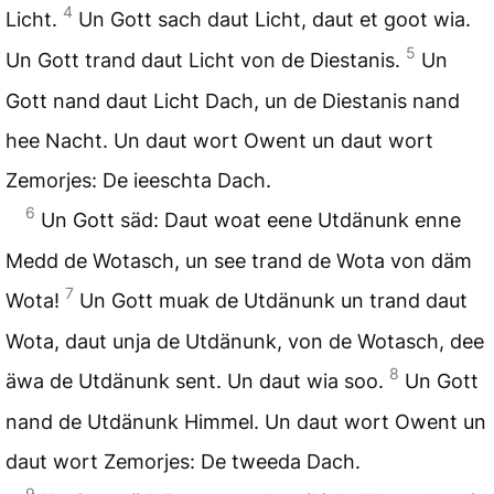
4
Licht.
Un Gott sach daut Licht, daut et goot wia.
5
Un Gott trand daut Licht von de Diestanis.
Un
Gott nand daut Licht Dach, un de Diestanis nand
hee Nacht. Un daut wort Owent un daut wort
Zemorjes: De ieeschta Dach.
6
Un Gott säd: Daut woat eene Utdänunk enne
Medd de Wotasch, un see trand de Wota von däm
7
Wota!
Un Gott muak de Utdänunk un trand daut
Wota, daut unja de Utdänunk, von de Wotasch, dee
8
äwa de Utdänunk sent. Un daut wia soo.
Un Gott
nand de Utdänunk Himmel. Un daut wort Owent un
daut wort Zemorjes: De tweeda Dach.
9