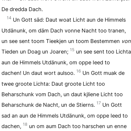
De dredda Dach.
14
Un Gott säd: Daut woat Licht aun de Himmels
Utdänunk, om däm Dach vonne Nacht too tranen,
un see sent toom Tieekjen un toom Bestemmen
von
15
Tieden un Doag un Joaren;
un see sent too Lichta
aun de Himmels Utdänunk, om oppe Ieed to
16
dachen! Un daut wort aulsoo.
Un Gott muak de
twee groote Lichta: Daut groote Licht too
Beharschunk vom Dach, un daut kjliene Licht too
17
Beharschunk de Nacht, un de Stierns.
Un Gott
sad an aun de Himmels Utdänunk, om oppe Ieed to
18
dachen,
un om aum Dach too harschen un enne