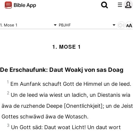
1. Mose 1
PBJHF
1. MOSE 1
De Erschaufunk: Daut Woakj von sas Doag
1
Em Aunfank schauft Gott de Himmel un de Ieed.
2
Un de Ieed wia wiest un ladich, un Diestanis wia
äwa de ruzhende Deepe [Onentlichkjeit]; un de Jeist
Gottes schwäwd äwa de Wotasch.
3
Un Gott säd: Daut woat Licht! Un daut wort