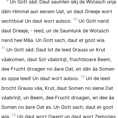
Un Gott säd: Daut saumlen sikj de Wotasch unja
däm Himmel aun eenem Uat, un daut Drieeje wort
10
sechtboa! Un daut wort aulsoo.
Un Gott nand
daut Drieeje, - Ieed, un de Saumlunk de Wotasch
nand hee Mäa. Un Gott sach, daut et goot wia.
11
Un Gott säd: Daut lot de Ieed Grauss un Krut
väakomen, daut Sot väabrinjt, fruchtboare Beem,
dee Frucht droagen no äare Oat, en dän äa Somen
12
es oppe Ieed! Un daut wort aulsoo.
Un de Ieed
brocht Grauss väa, Krut, daut Somen no siene Oat
väabrinjt, un Beem, dee Frucht droagen, en dee äa
Somen no äare Oat es. Un Gott sach, daut et goot
13
wia.
Un daut wort Owent un daut wort Zemorjes: