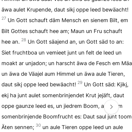
äwa aulet Krupende, daut sikj oppe Ieed bewäacht!
27
Un Gott schauft däm Mensch en sienem Bilt, em
Bilt Gottes schauft hee am; Maun un Fru schauft
28
hee an.
Un Gott säajend an, un Gott säd to an:
Siet fruchtboa un vemieet junt un felt de Ieed un
moakt ar unjadon; un harscht äwa de Fesch em Mäa
un äwa de Väajel aum Himmel un äwa aule Tieren,
29
daut sikj oppe Ieed bewäacht!
Un Gott säd: Kjikj,
ekj ha junt aulet somenbrinjendet Krut jejäft, daut
oppe gaunze Ieed es, un jiedrem Boom, aun däm
somenbrinjende Boomfrucht es: Daut saul junt toom
30
Äten sennen;
un aule Tieren oppe Ieed un aule