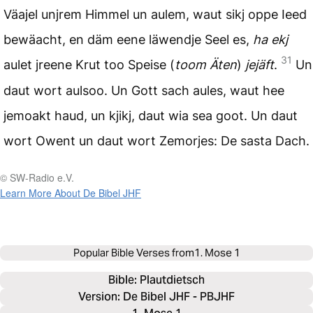
Väajel unjrem Himmel un aulem, waut sikj oppe Ieed
bewäacht, en däm eene läwendje Seel es,
ha ekj
31
aulet jreene Krut too Speise (
toom Äten
)
jejäft
.
Un
daut wort aulsoo. Un Gott sach aules, waut hee
jemoakt haud, un kjikj, daut wia sea goot. Un daut
wort Owent un daut wort Zemorjes: De sasta Dach.
© SW-Radio e.V.
Learn More About De Bibel JHF
Popular Bible Verses from
1. Mose 1
Bible: 
Plautdietsch
Version: De Bibel JHF - PBJHF