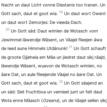
Nacht un daut Licht vonne Diestanis too tranen. Un
19
Gott sach, daut et goot wia.
Un daut wort Owent
un daut wort Zemorjes: De vieeda Dach.
20
Un Gott säd: Daut wimlen de Wotasch
vom
Jewimmel läwendje Wäsent, un Väajel flieejen äwa
21
de Ieed aune Himmels Utdänunk!
Un Gott schauft
de groote Ojjeheia em Mäa un jiedret daut sikj räajd,
läwendje Wäsent, wuavon de Wotasch wimlen, no
äare Oat, un aule flieejende Väajel no äare Oat. Un
22
Gott sach, daut et goot wia.
Un Gott säajend an
un säd: Siet fruchtboa un vemieet junt un felt daut
Wota enne Mäasch (
Ozeans
), un de Väajel sellen sikj