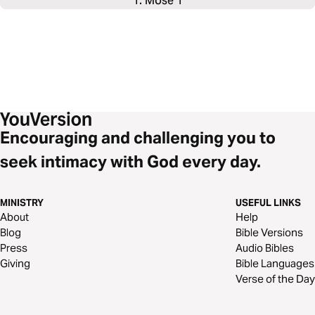
1. Mose 1
Encouraging and challenging you to
seek intimacy with God every day.
MINISTRY
USEFUL LINKS
About
Help
Blog
Bible Versions
Press
Audio Bibles
Giving
Bible Languages
Verse of the Day