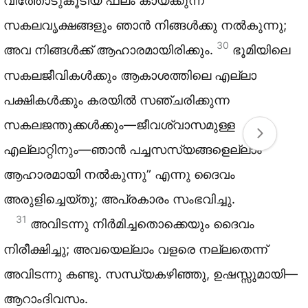
വിത്തോടുകൂടിയ ഫലം കായ്ക്കുന്ന
സകലവൃക്ഷങ്ങളും ഞാൻ നിങ്ങൾക്കു നൽകുന്നു;
30
അവ നിങ്ങൾക്ക് ആഹാരമായിരിക്കും.
ഭൂമിയിലെ
സകലജീവികൾക്കും ആകാശത്തിലെ എല്ലാ
പക്ഷികൾക്കും കരയിൽ സഞ്ചരിക്കുന്ന
സകലജന്തുക്കൾക്കും—ജീവശ്വാസമുള്ള
എല്ലാറ്റിനും—ഞാൻ പച്ചസസ്യങ്ങളെല്ലാം
ആഹാരമായി നൽകുന്നു” എന്നു ദൈവം
അരുളിച്ചെയ്തു; അപ്രകാരം സംഭവിച്ചു.
31
അവിടന്നു നിർമിച്ചതൊക്കെയും ദൈവം
നിരീക്ഷിച്ചു; അവയെല്ലാം വളരെ നല്ലതെന്ന്
അവിടന്നു കണ്ടു. സന്ധ്യകഴിഞ്ഞു, ഉഷസ്സുമായി—
ആറാംദിവസം.