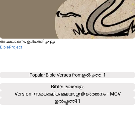
അവലോകനം: ഉല്‍പത്തി ൧-൧൧
BibleProject
Popular Bible Verses from
ഉൽപ്പത്തി 1
Bible: 
മലയാളം
Version: സമകാലിക മലയാളവിവർത്തനം - MCV
ഉൽപ്പത്തി 1