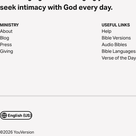
seek intimacy with God every day.
MINISTRY
USEFUL LINKS
About
Help
Blog
Bible Versions
Press
Audio Bibles
Giving
Bible Languages
Verse of the Day
English (US)
©
2026
YouVersion