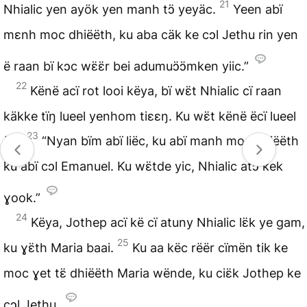
21
Nhialic yen ayök yen manh tɔ̈ yeyäc.
Yeen abï
mɛnh moc dhiëëth, ku aba cäk ke cɔl Jethu rin yen
ë raan bï kɔc wɛ̈ɛ̈r bei adumuɔ̈ɔ̈mken yiic.”
22
Kënë acï rot looi këya, bï wɛ̈t Nhialic cï raan
käkke tïŋ lueel yenhom tiɛɛŋ. Ku wɛ̈t kënë ëcï lueel
23
ëlä,
“Nyan bïm abï liëc, ku abï manh moc dhiëëth
ku abï cɔl Emanuel. Ku wɛ̈tde yic, Nhialic atɔ̈ kek
ɣook.”
24
Këya, Jothep acï kë cï atuny Nhialic lɛ̈k ye gam,
25
ku ɣɛ̈th Maria baai.
Ku aa këc rëër cïmën tik ke
moc ɣet tɛ̈ dhiëëth Maria wënde, ku ciɛ̈k Jothep ke
cɔl Jethu.