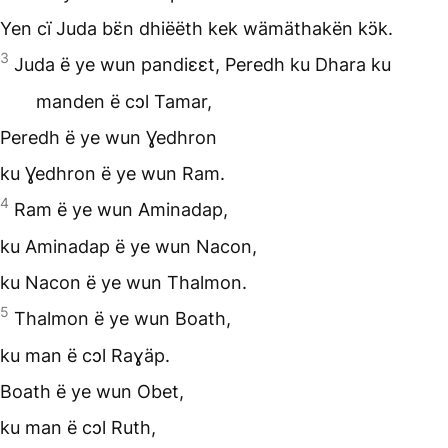
Yen cï Juda bɛ̈n dhiëëth kek wämäthakën kɔ̈k.
3
Juda ë ye wun pandiɛɛt, Peredh ku Dhara ku
manden ë cɔl Tamar,
Peredh ë ye wun Ɣedhron
ku Ɣedhron ë ye wun Ram.
4
Ram ë ye wun Aminadap,
ku Aminadap ë ye wun Nacon,
ku Nacon ë ye wun Thalmon.
5
Thalmon ë ye wun Boath,
ku man ë cɔl Raɣäp.
Boath ë ye wun Obet,
ku man ë cɔl Ruth,