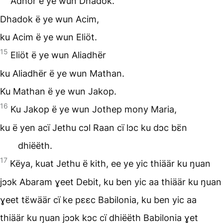
Adhor ë ye wun Dhadok.
Dhadok ë ye wun Acim,
ku Acim ë ye wun Eliöt.
15
Eliöt ë ye wun Aliadhër
ku Aliadhër ë ye wun Mathan.
Ku Mathan ë ye wun Jakop.
16
Ku Jakop ë ye wun Jothep mony Maria,
ku ë yen acï Jethu cɔl Raan cï lɔc ku dɔc bɛ̈n
dhiëëth.
17
Këya, kuat Jethu ë kith, ee ye yic thiäär ku ŋuan
jɔɔk Abaram ɣeet Debit, ku ben yic aa thiäär ku ŋuan
ɣeet tɛ̈wäär cï ke pɛɛc Babilonia, ku ben yic aa
thiäär ku ŋuan jɔɔk kɔc cï dhiëëth Babilonia ɣet