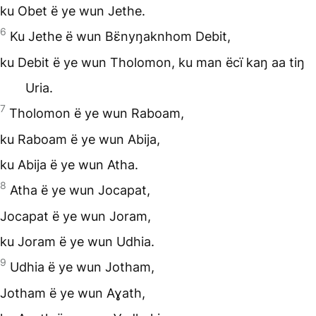
ku Obet ë ye wun Jethe.
6
Ku Jethe ë wun Bɛ̈nyŋaknhom Debit,
ku Debit ë ye wun Tholomon, ku man ëcï kaŋ aa tiŋ
Uria.
7
Tholomon ë ye wun Raboam,
ku Raboam ë ye wun Abija,
ku Abija ë ye wun Atha.
8
Atha ë ye wun Jocapat,
Jocapat ë ye wun Joram,
ku Joram ë ye wun Udhia.
9
Udhia ë ye wun Jotham,
Jotham ë ye wun Aɣath,