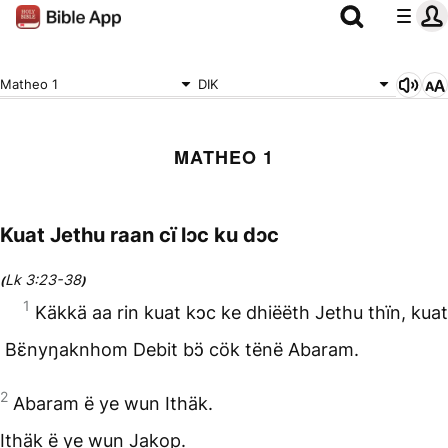
Matheo 1
DIK
MATHEO 1
Kuat Jethu raan cï lɔc ku dɔc
Lk 3:23-38
(
)
1
Käkkä aa rin kuat kɔc ke dhiëëth Jethu thïn, kuat
Bɛ̈nyŋaknhom Debit bɔ̈ cök tënë Abaram.
2
Abaram ë ye wun Ithäk.
Ithäk ë ye wun Jakop.