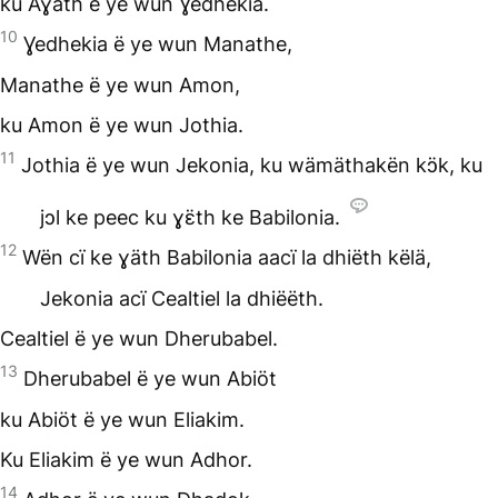
ku Aɣath ë ye wun Ɣedhekia.
10
Ɣedhekia ë ye wun Manathe,
Manathe ë ye wun Amon,
ku Amon ë ye wun Jothia.
11
Jothia ë ye wun Jekonia, ku wämäthakën kɔ̈k, ku
jɔl ke peec ku ɣɛ̈th ke Babilonia.
12
Wën cï ke ɣäth Babilonia aacï la dhiëth këlä,
Jekonia acï Cealtiel la dhiëëth.
Cealtiel ë ye wun Dherubabel.
13
Dherubabel ë ye wun Abiöt
ku Abiöt ë ye wun Eliakim.
Ku Eliakim ë ye wun Adhor.
14