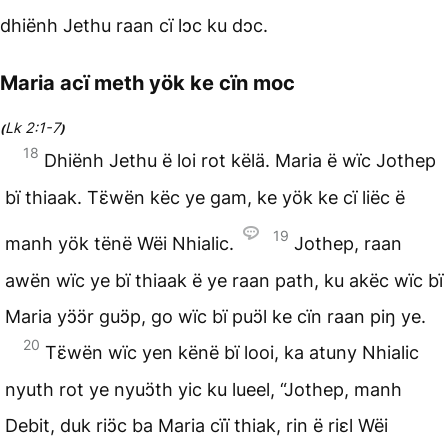
dhiënh Jethu raan cï lɔc ku dɔc.
Maria acï meth yök ke cïn moc
Lk 2:1-7
(
)
18
Dhiënh Jethu ë loi rot këlä. Maria ë wïc Jothep
bï thiaak. Tɛ̈wën këc ye gam, ke yök ke cï liëc ë
19
manh yök tënë Wëi Nhialic.
Jothep, raan
awën wïc ye bï thiaak ë ye raan path, ku akëc wïc bï
Maria yɔ̈ɔ̈r guɔ̈p, go wïc bï puɔ̈l ke cïn raan piŋ ye.
20
Tɛ̈wën wïc yen kënë bï looi, ka atuny Nhialic
nyuth rot ye nyuɔ̈th yic ku lueel, “Jothep, manh
Debit, duk riɔ̈c ba Maria cïï thiak, rin ë riɛl Wëi