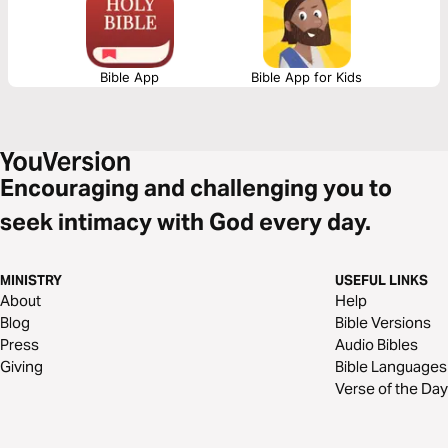
on Christ. Whether you’re newly engaged, dating seriously, or preparing
for the future, this plan will challenge and encourage you to build a
marriage that lasts.
Bible App
Bible App for Kids
Encouraging and challenging you to
seek intimacy with God every day.
MINISTRY
USEFUL LINKS
About
Help
Blog
Bible Versions
Press
Audio Bibles
Giving
Bible Languages
Verse of the Day