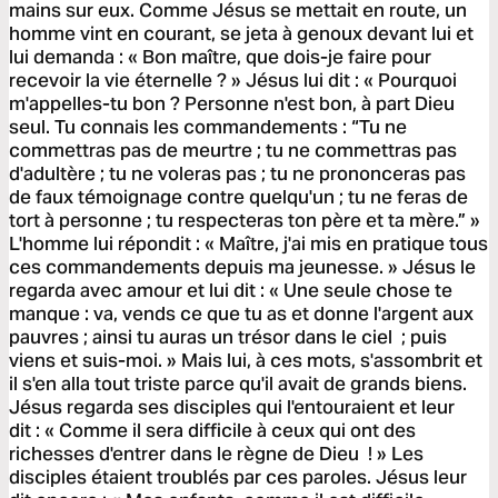
mains sur eux. Comme Jésus se mettait en route, un
homme vint en courant, se jeta à genoux devant lui et
lui demanda : « Bon maître, que dois-je faire pour
recevoir la vie éternelle ? » Jésus lui dit : « Pourquoi
m'appelles-tu bon ? Personne n'est bon, à part Dieu
seul. Tu connais les commandements : “Tu ne
commettras pas de meurtre ; tu ne commettras pas
d'adultère ; tu ne voleras pas ; tu ne prononceras pas
de faux témoignage contre quelqu'un ; tu ne feras de
tort à personne ; tu respecteras ton père et ta mère.” »
L'homme lui répondit : « Maître, j'ai mis en pratique tous
ces commandements depuis ma jeunesse. » Jésus le
regarda avec amour et lui dit : « Une seule chose te
manque : va, vends ce que tu as et donne l'argent aux
pauvres ; ainsi tu auras un trésor dans le ciel ; puis
viens et suis-moi. » Mais lui, à ces mots, s'assombrit et
il s'en alla tout triste parce qu'il avait de grands biens.
Jésus regarda ses disciples qui l'entouraient et leur
dit : « Comme il sera difficile à ceux qui ont des
richesses d'entrer dans le règne de Dieu ! » Les
disciples étaient troublés par ces paroles. Jésus leur