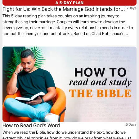
Fight for Us: Win Back the Marriage God Intends for
5 Days
You
This 5-day reading plan takes couples on an inspiring journey to
strengthening their marriage. Couples will learn how to develop the
never-give-up, never-quit mentality every relationship needs in order to
combat the enemy's constant attacks. Based on Chad Robichaux’s
newest book, Fight for Us, this plan will prepare your marriage for any
battle the Enemy brings your way.
How to Read God's Word
5 Days
When we read the Bible, how do we understand the text, how do we
extract biblical principles from it, how do we pray from what we've just