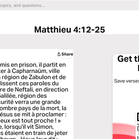
Matthieu 4:12-25
Share
Get 
is en prison, il partit en
biter à Capharnaüm, ville
la région de Zabulon et de
Save verses
plissent ces paroles du
re de Neftali, en direction
Galilée, région des
scurité verra une grande
sombre pays de la mort, la
ésus se mit à proclamer :
eux est tout proche ! »
 lorsqu'il vit Simon,
s étaient en train de jeter