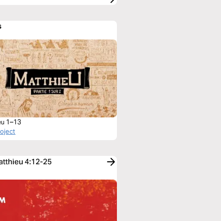
s
eu 1–13
roject
atthieu 4:12-25