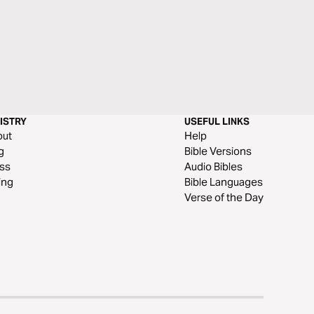
ISTRY
USEFUL LINKS
out
Help
g
Bible Versions
ss
Audio Bibles
ing
Bible Languages
Verse of the Day