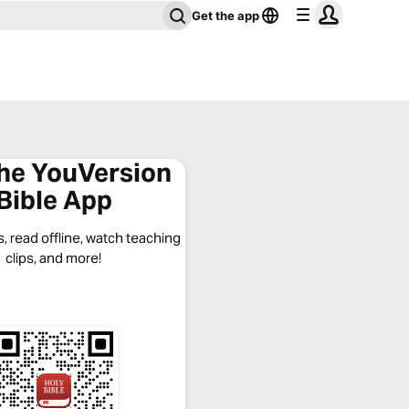
Get the app
the YouVersion
Bible App
, read offline, watch teaching
clips, and more!