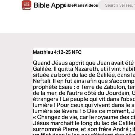
Bible
Plans
Videos
Matthieu 4:12-25
NFC
Quand Jésus apprit que Jean avait été m
Galilée. Il quitta Nazareth, et il vint ha
située au bord du lac de Galilée, dans 
Neftali. Il en fut ainsi afin que s'accom
prophète Ésaïe : « Terre de Zabulon, ter
de la mer, de l'autre côté du Jourdain, 
étrangers ! Le peuple qui vit dans l'ob
lumière ! Pour ceux qui vivent dans le 
lumière se lèvera ! » Dès ce moment, J
« Changez de vie, car le royaume des ci
Jésus marchait le long du lac de Galilée,
surnommé Pierre, et son frère André ; il