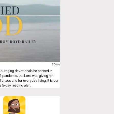
5 Days
couraging devotionals he penned in
9 pandemic, the Lord was giving him
 chaos and for everyday living. It is our
is 5-day reading plan.