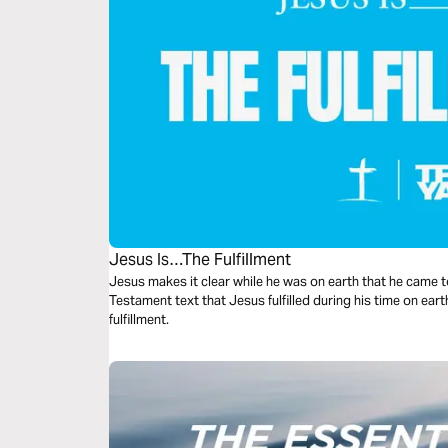
Jesus Is…The Fulfillment
Jesus makes it clear while he was on earth that he came to
Testament text that Jesus fulfilled during his time on ear
fulfillment.