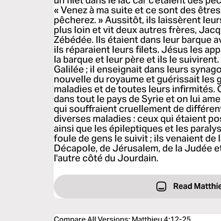
un filet dans le lac car c'étaient des pê
« Venez à ma suite et ce sont des êtr
pêcherez. » Aussitôt, ils laissèrent leurs f
plus loin et vit deux autres frères, Jacq
Zébédée. Ils étaient dans leur barque a
ils réparaient leurs filets. Jésus les appe
la barque et leur père et ils le suivirent
Galilée ; il enseignait dans leurs syna
nouvelle du royaume et guérissait les 
maladies et de toutes leurs infirmités. 
dans tout le pays de Syrie et on lui a
qui souffraient cruellement de différe
diverses maladies : ceux qui étaient 
ainsi que les épileptiques et les paraly
foule de gens le suivit ; ils venaient de 
Décapole, de Jérusalem, de la Judée et 
l'autre côté du Jourdain.
Read Matthie
Compare All Versions
:
Matthieu 4:12-25