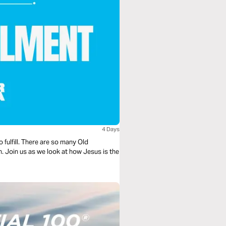
4 Days
 fulfill. There are so many Old
th. Join us as we look at how Jesus is the