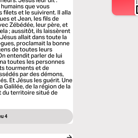
cheurs. Jésus leur dit :
es humains que vous
ilets et le suivirent. Il alla
ues et Jean, les fils de
vec Zébédée, leur père, et
la ; aussitôt, ils laissèrent
. Jésus allait dans toute la
gogues, proclamait la bonne
gens de toutes leurs
On entendit parler de lui
mena toutes les personnes
nts tourments et de
possédés par des démons,
sés. Et Jésus les guérit. Une
la Galilée, de la région de la
du territoire situé de
u 4