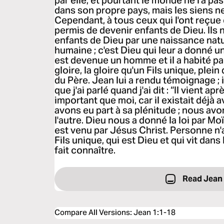
par elle, et pourtant le monde ne l'a pa
dans son propre pays, mais les siens ne 
Cependant, à tous ceux qui l'ont reçue e
permis de devenir enfants de Dieu. Ils
enfants de Dieu par une naissance natu
humaine ; c'est Dieu qui leur a donné u
est devenue un homme et il a habité p
gloire, la gloire qu'un Fils unique, plein
du Père. Jean lui a rendu témoignage ; il 
que j'ai parlé quand j'ai dit : “Il vient ap
important que moi, car il existait déjà 
avons eu part à sa plénitude ; nous av
l'autre. Dieu nous a donné la loi par Moï
est venu par Jésus Christ. Personne n'a
Fils unique, qui est Dieu et qui vit dans l
fait connaître.
Read Jean
Compare All Versions
:
Jean 1:1-18