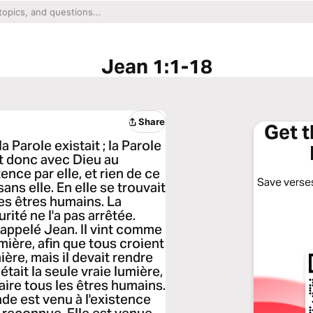
Jean 1:1-18
Share
Get 
arole existait ; la Parole
ait donc avec Dieu au
nce par elle, et rien de ce
Save verses
ans elle. En elle se trouvait
 les êtres humains. La
urité ne l'a pas arrêtée.
ppelé Jean. Il vint comme
mière, afin que tous croient
mière, mais il devait rendre
tait la seule vraie lumière,
laire tous les êtres humains.
de est venu à l'existence