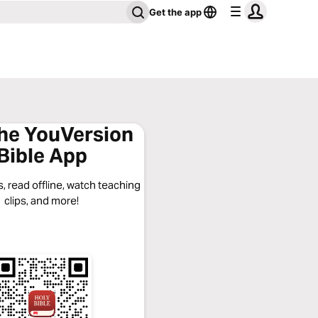
Get the app
the YouVersion
Bible App
, read offline, watch teaching
clips, and more!