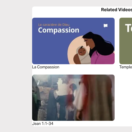
Related Video
La Compassion
Templ
Jean 1:1-34