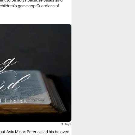
want to be holy? Because Jesus said
 children’s game app Guardians of
3 Days
out Asia Minor. Peter called his beloved