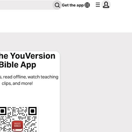
Get the app
the YouVersion
Bible App
, read offline, watch teaching
clips, and more!