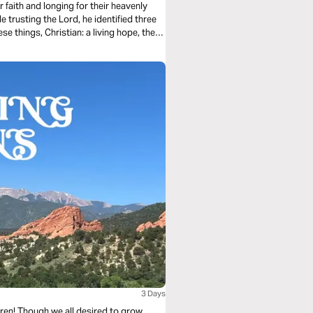
r faith and longing for their heavenly
e trusting the Lord, he identified three
ese things, Christian: a living hope, the
3 Days
ren! Though we all desired to grow,