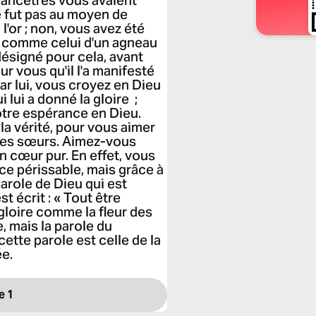
s ancêtres vous avaient
e fut pas au moyen de
'or ; non, vous avez été
t, comme celui d'un agneau
 désigné pour cela, avant
r vous qu'il l'a manifesté
ar lui, vous croyez en Dieu
i lui a donné la gloire ;
votre espérance en Dieu.
la vérité, pour vous aimer
des sœurs. Aimez-vous
n cœur pur. En effet, vous
e périssable, mais grâce à
arole de Dieu qui est
st écrit : « Tout être
gloire comme la fleur des
, mais la parole du
ette parole est celle de la
ée.
e 1