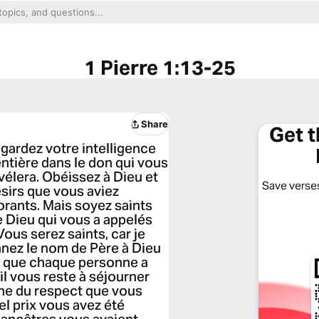
1 Pierre 1:13-25
Share
Get 
 gardez votre intelligence
entière dans le don qui vous
élera. Obéissez à Dieu et
Save verses
sirs que vous aviez
orants. Mais soyez saints
 Dieu qui vous a appelés
 Vous serez saints, car je
onnez le nom de Père à Dieu
ce que chaque personne a
'il vous reste à séjourner
gne du respect que vous
uel prix vous avez été