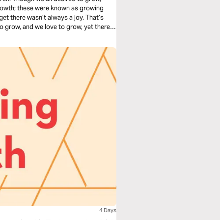
growth; these were known as growing
get there wasn’t always a joy. That’s
 to grow, and we love to grow, yet there is
n" now, and learn how to embrace God
4 Days