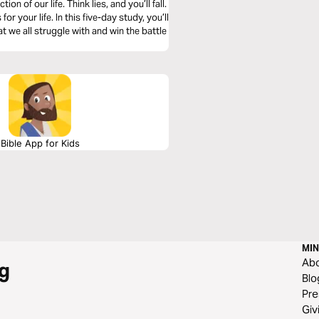
 of our life. Think lies, and you’ll fall.
or your life. In this five-day study, you’ll
t we all struggle with and win the battle
Bible App for Kids
MIN
Ab
g
Blo
Pre
Giv