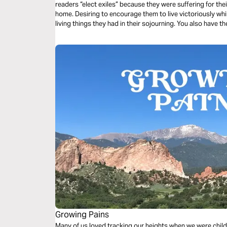
readers “elect exiles” because they were suffering for thei
home. Desiring to encourage them to live victoriously whil
living things they had in their sojourning. You also have th
living Word, and the living stone–Jesus Christ himself.
Growing Pains
Many of us loved tracking our heights when we were child