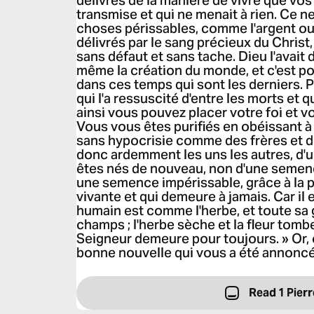
délivrés de la manière de vivre que vo
transmise et qui ne menait à rien. Ce n
choses périssables, comme l'argent ou l
délivrés par le sang précieux du Chris
sans défaut et sans tache. Dieu l'avait
même la création du monde, et c'est pou
dans ces temps qui sont les derniers. P
qui l'a ressuscité d'entre les morts et qu
ainsi vous pouvez placer votre foi et 
Vous vous êtes purifiés en obéissant à 
sans hypocrisie comme des frères et 
donc ardemment les uns les autres, d'u
êtes nés de nouveau, non d'une semenc
une semence impérissable, grâce à la p
vivante et qui demeure à jamais. Car il e
humain est comme l'herbe, et toute sa 
champs ; l'herbe sèche et la fleur tombe
Seigneur demeure pour toujours. » Or, c
bonne nouvelle qui vous a été annonc
Read 1 Pierr