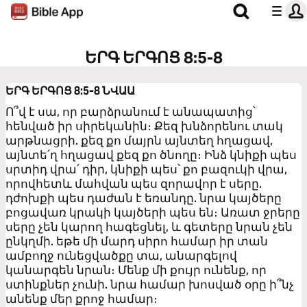
ԵՐԳ ԵՐԳՈՑ 8:5-8
ԵՐԳ ԵՐԳՈՑ 8:5-8
ՆՎԱԱ
Ո՞վ է սա, որ բարձրանում է անապատից՝
հենված իր սիրեկանին։ Քեզ խնձորենու տակ
արթնացրի. քեզ քո մայրն այնտեղ հղացավ,
այնտե՛ղ հղացավ քեզ քո ծնողը։ Ինձ կնիքի պես
սրտիդ վրա՛ դիր, կնիքի պես՝ քո բազուկի վրա,
որովհետև մահվան պես զորավոր է սերը.
դժոխքի պես դաժան է եռանդը. նրա կայծերը
բոցավառ կրակի կայծերի պես են։ Առատ ջրերը
սերը չեն կարող հագեցնել, և գետերը նրան չեն
ընկղմի. եթե մի մարդ սիրո համար իր տան
ամբողջ ունեցվածքը տա, անարգելով
կանարգեն նրան։ Մենք մի քույր ունենք, որ
ստինքներ չունի. նրա համար խոսված օրը ի՞նչ
անենք մեր քրոջ համար։