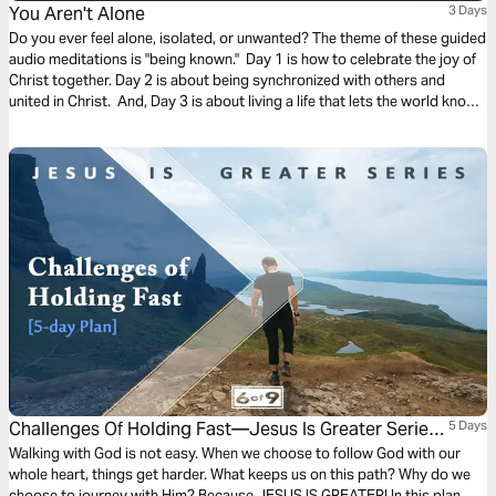
You Aren't Alone
3 Days
Do you ever feel alone, isolated, or unwanted? The theme of these guided
audio meditations is "being known." Day 1 is how to celebrate the joy of
Christ together. Day 2 is about being synchronized with others and
united in Christ. And, Day 3 is about living a life that lets the world know
who you are. We pray you are blessed and encounter God in this plan.
Challenges Of Holding Fast—Jesus Is Greater Series
5 Days
#6
Walking with God is not easy. When we choose to follow God with our
whole heart, things get harder. What keeps us on this path? Why do we
choose to journey with Him? Because JESUS IS GREATER! In this plan,