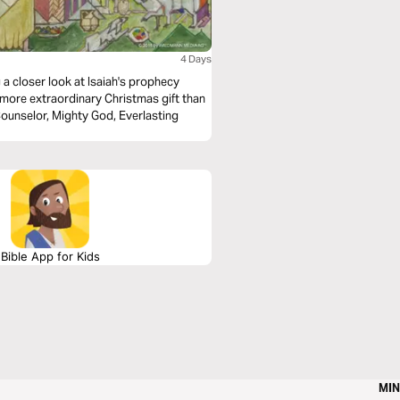
4 Days
g a closer look at Isaiah's prophecy
 more extraordinary Christmas gift than
 Counselor, Mighty God, Everlasting
Bible App for Kids
MIN