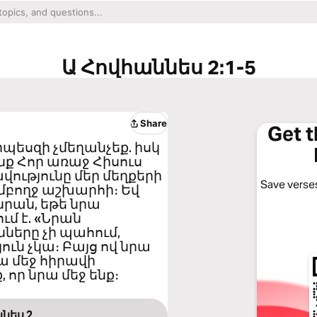
Ա Հովհաննես 2:1-5
Share
Get 
որպեսզի չմեղանչեք. իսկ
նք Հոր առաջ Հիսուս
վությունը մեր մեղքերի
Save verses
 ամբողջ աշխարհի։ Եվ
նրան, եթե նրա
մ է. «Նրան
ները չի պահում,
ուն չկա։ Բայց ով նրա
ա մեջ հիրավի
 որ նրա մեջ ենք։
ննես 2