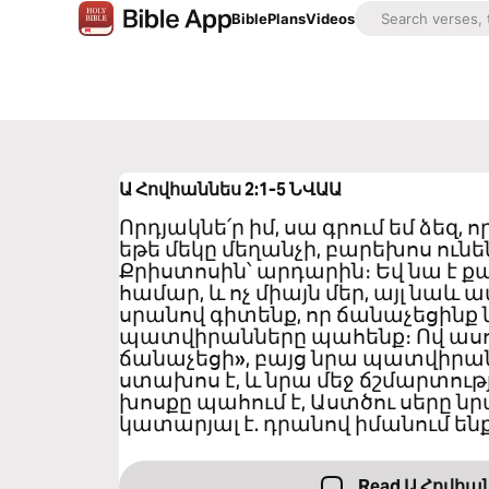
Bible
Plans
Videos
Ա Հովհաննես 2:1-5
ՆՎԱԱ
Որդյակնե՛ր իմ, սա գրում եմ ձեզ, 
եթե մեկը մեղանչի, բարեխոս ունե
Քրիստոսին՝ արդարին։ Եվ նա է քա
համար, և ոչ միայն մեր, այլ նաև
սրանով գիտենք, որ ճանաչեցինք 
պատվիրանները պահենք։ Ով ասու
ճանաչեցի», բայց նրա պատվիրան
ստախոս է, և նրա մեջ ճշմարտությ
խոսքը պահում է, Աստծու սերը նր
կատարյալ է. դրանով իմանում ենք,
Read Ա Հովհա