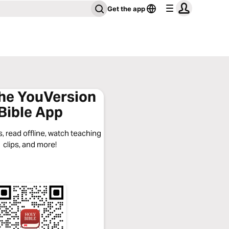
Get the app
the YouVersion
Bible App
, read offline, watch teaching
clips, and more!