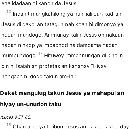
ena idadaan di kanon da Jesus.
16
Indanit mungkahilong ya nun-iali dah kad-an
Jesus di dakol an tatagun nahikpan hi dimonyo ya
nadan mundogo. Ammunay kalin Jesus on nakaan
nadan nihkop ya impaphod na damdama nadan
17
mumpundogo.
Hituwey immannungan di kinalin
din hi Isaiah an profetas an kananay “Hiyay
nangaan hi dogo takun am-in.”
Deket mangulug takun Jesus ya mahapul an
hiyay un-unudon taku
Lucas 9:57-62
(
)
18
Ohan algo ya tinibon Jesus an dakkodakkol day