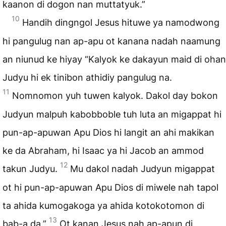
kaanon di dogon nan muttatyuk.”
10
Handih dingngol Jesus hituwe ya namodwong
hi pangulug nan ap-apu ot kanana nadah naamung
an niunud ke hiyay “Kalyok ke dakayun maid di ohan
Judyu hi ek tinibon athidiy pangulug na.
11
Nomnomon yuh tuwen kalyok. Dakol day bokon
Judyun malpuh kabobboble tuh luta an migappat hi
pun-ap-apuwan Apu Dios hi langit an ahi makikan
ke da Abraham, hi Isaac ya hi Jacob an ammod
12
takun Judyu.
Mu dakol nadah Judyun migappat
ot hi pun-ap-apuwan Apu Dios di miwele nah tapol
ta ahida kumogakoga ya ahida kotokotomon di
13
bab-a da.”
Ot kanan Jesus nah ap-apun di