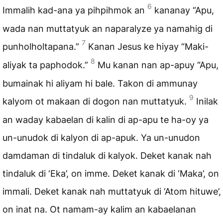
6
Immalih kad-ana ya pihpihmok an
kananay “Apu,
wada nan muttatyuk an naparalyze ya namahig di
7
punholholtapana.”
Kanan Jesus ke hiyay “Maki-
8
aliyak ta paphodok.”
Mu kanan nan ap-apuy “Apu,
bumainak hi aliyam hi bale. Takon di ammunay
9
kalyom ot makaan di dogon nan muttatyuk.
Inilak
an waday kabaelan di kalin di ap-apu te ha-oy ya
un-unudok di kalyon di ap-apuk. Ya un-unudon
damdaman di tindaluk di kalyok. Deket kanak nah
tindaluk di ‘Eka’, on imme. Deket kanak di ‘Maka’, on
immali. Deket kanak nah muttatyuk di ‘Atom hituwe’,
on inat na. Ot namam-ay kalim an kabaelanan