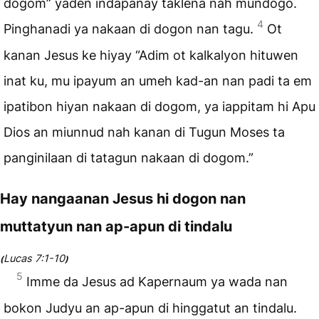
dogom” yaden indapanay taklena nah mundogo.
4
Pinghanadi ya nakaan di dogon nan tagu.
Ot
kanan Jesus ke hiyay “Adim ot kalkalyon hituwen
inat ku, mu ipayum an umeh kad-an nan padi ta em
ipatibon hiyan nakaan di dogom, ya iappitam hi Apu
Dios an miunnud nah kanan di Tugun Moses ta
panginilaan di tatagun nakaan di dogom.”
Hay nangaanan Jesus hi dogon nan
muttatyun nan ap-apun di tindalu
Lucas 7:1-10
(
)
5
Imme da Jesus ad Kapernaum ya wada nan
bokon Judyu an ap-apun di hinggatut an tindalu.