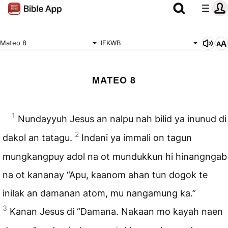
Mateo 8
IFKWB
MATEO 8
1
Nundayyuh Jesus an nalpu nah bilid ya inunud di
2
dakol an tatagu.
Indani ya immali on tagun
mungkangpuy adol na ot mundukkun hi hinangngab
na ot kananay “Apu, kaanom ahan tun dogok te
inilak an damanan atom, mu nangamung ka.”
3
Kanan Jesus di “Damana. Nakaan mo kayah naen