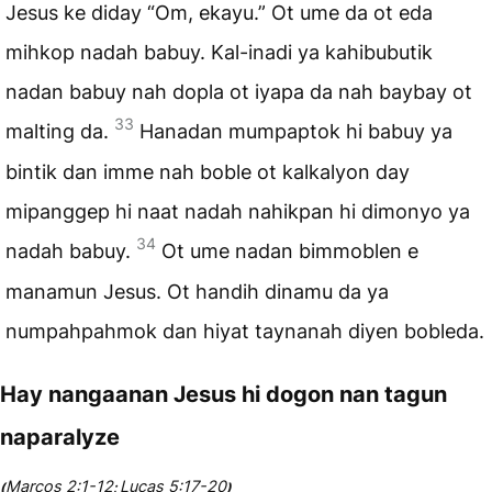
Jesus ke diday “Om, ekayu.” Ot ume da ot eda
mihkop nadah babuy. Kal-inadi ya kahibubutik
nadan babuy nah dopla ot iyapa da nah baybay ot
33
malting da.
Hanadan mumpaptok hi babuy ya
bintik dan imme nah boble ot kalkalyon day
mipanggep hi naat nadah nahikpan hi dimonyo ya
34
nadah babuy.
Ot ume nadan bimmoblen e
manamun Jesus. Ot handih dinamu da ya
numpahpahmok dan hiyat taynanah diyen bobleda.
Hay nangaanan Jesus hi dogon nan tagun
naparalyze
Marcos 2:1-12
Lucas 5:17-20
(
;
)