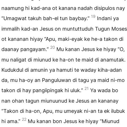
naamung hi kad-ana ot kanana nadah disipulos nay
19
“Umagwat takuh bah-el tun baybay.”
Indani ya
immalih kad-an Jesus on muntuttuduh Tugun Moses
ot kananan hiyay “Apu, maki-eyak ke he-a takon di
20
daanay pangayam.”
Mu kanan Jesus ke hiyay “O,
mu naligat di miunud ke ha-on te maid di anamutak.
Kudukdul di amunin ya hamuti te waday kiha-adan
da, mu ha-oy an Panguluwan di tagu ya maid ni-mo
21
takon di hay pangiipingak hi uluk.”
Ya wada bo
nan ohan tagun miunuunud ke Jesus an kananay
“Takon di ha-on, Apu, mu umeyak ni-an ta ek ilubuk
22
hi ama.”
Mu kanan bon Jesus ke hiyay “Miunud