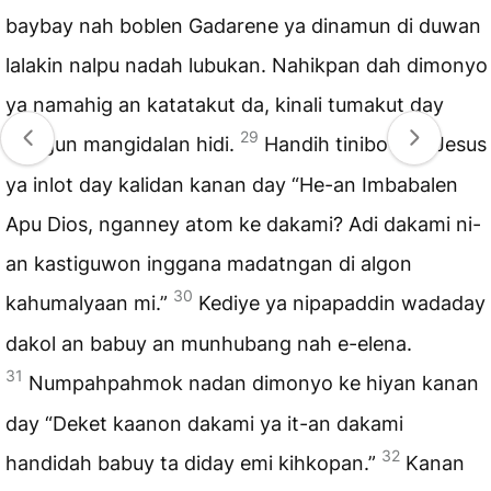
baybay nah boblen Gadarene ya dinamun di duwan
lalakin nalpu nadah lubukan. Nahikpan dah dimonyo
ya namahig an katatakut da, kinali tumakut day
29
tatagun mangidalan hidi.
Handih tinibo dah Jesus
ya inlot day kalidan kanan day “He-an Imbabalen
Apu Dios, nganney atom ke dakami? Adi dakami ni-
an kastiguwon inggana madatngan di algon
30
kahumalyaan mi.”
Kediye ya nipapaddin wadaday
dakol an babuy an munhubang nah e-elena.
31
Numpahpahmok nadan dimonyo ke hiyan kanan
day “Deket kaanon dakami ya it-an dakami
32
handidah babuy ta diday emi kihkopan.”
Kanan