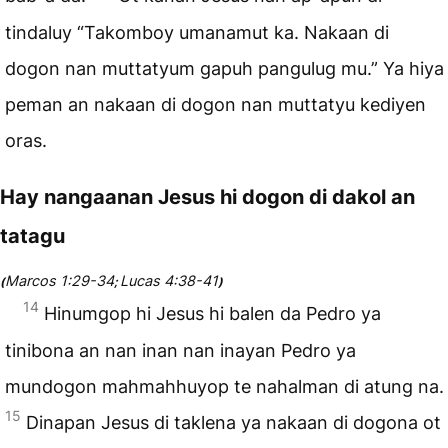
tindaluy “Takomboy umanamut ka. Nakaan di
dogon nan muttatyum gapuh pangulug mu.” Ya hiya
peman an nakaan di dogon nan muttatyu kediyen
oras.
Hay nangaanan Jesus hi dogon di dakol an
tatagu
Marcos 1:29-34
Lucas 4:38-41
(
;
)
14
Hinumgop hi Jesus hi balen da Pedro ya
tinibona an nan inan nan inayan Pedro ya
mundogon mahmahhuyop te nahalman di atung na.
15
Dinapan Jesus di taklena ya nakaan di dogona ot