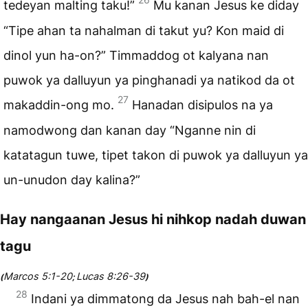
tedeyan malting taku!”
Mu kanan Jesus ke diday
“Tipe ahan ta nahalman di takut yu? Kon maid di
dinol yun ha-on?” Timmaddog ot kalyana nan
puwok ya dalluyun ya pinghanadi ya natikod da ot
27
makaddin-ong mo.
Hanadan disipulos na ya
namodwong dan kanan day “Nganne nin di
katatagun tuwe, tipet takon di puwok ya dalluyun ya
un-unudon day kalina?”
Hay nangaanan Jesus hi nihkop nadah duwan
tagu
Marcos 5:1-20
Lucas 8:26-39
(
;
)
28
Indani ya dimmatong da Jesus nah bah-el nan