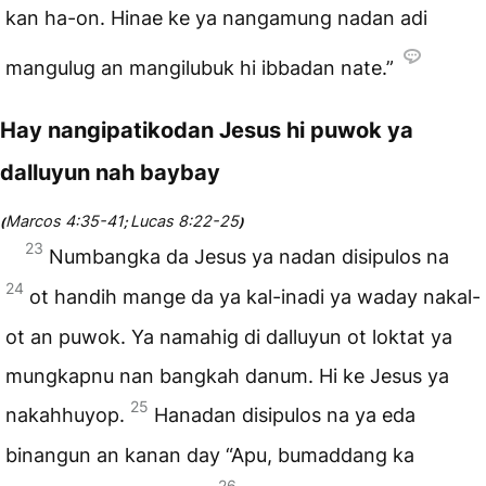
kan ha-on. Hinae ke ya nangamung nadan adi
mangulug an mangilubuk hi ibbadan nate.”
Hay nangipatikodan Jesus hi puwok ya
dalluyun nah baybay
Marcos 4:35-41
Lucas 8:22-25
(
;
)
23
Numbangka da Jesus ya nadan disipulos na
24
ot handih mange da ya kal-inadi ya waday nakal-
ot an puwok. Ya namahig di dalluyun ot loktat ya
mungkapnu nan bangkah danum. Hi ke Jesus ya
25
nakahhuyop.
Hanadan disipulos na ya eda
binangun an kanan day “Apu, bumaddang ka
26