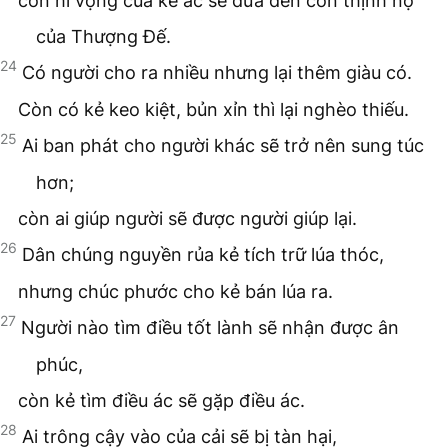
còn hi vọng của kẻ ác sẽ đưa đến cơn thịnh nộ
của Thượng Đế.
24
Có người cho ra nhiều nhưng lại thêm giàu có.
Còn có kẻ keo kiệt, bủn xỉn thì lại nghèo thiếu.
25
Ai ban phát cho người khác sẽ trở nên sung túc
hơn;
còn ai giúp người sẽ được người giúp lại.
26
Dân chúng nguyền rủa kẻ tích trữ lúa thóc,
nhưng chúc phước cho kẻ bán lúa ra.
27
Người nào tìm điều tốt lành sẽ nhận được ân
phúc,
còn kẻ tìm điều ác sẽ gặp điều ác.
28
Ai trông cậy vào của cải sẽ bị tàn hại,