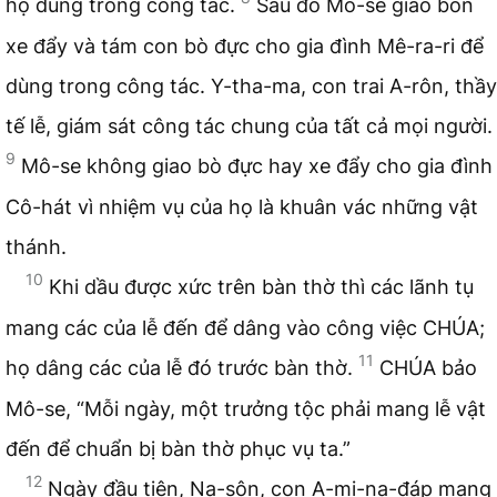
họ dùng trong công tác.
Sau đó Mô-se giao bốn
xe đẩy và tám con bò đực cho gia đình Mê-ra-ri để
dùng trong công tác. Y-tha-ma, con trai A-rôn, thầy
tế lễ, giám sát công tác chung của tất cả mọi người.
9
Mô-se không giao bò đực hay xe đẩy cho gia đình
Cô-hát vì nhiệm vụ của họ là khuân vác những vật
thánh.
10
Khi dầu được xức trên bàn thờ thì các lãnh tụ
mang các của lễ đến để dâng vào công việc CHÚA;
11
họ dâng các của lễ đó trước bàn thờ.
CHÚA bảo
Mô-se, “Mỗi ngày, một trưởng tộc phải mang lễ vật
đến để chuẩn bị bàn thờ phục vụ ta.”
12
Ngày đầu tiên, Na-sôn, con A-mi-na-đáp mang