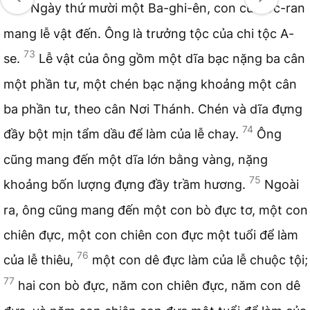
72
Ngày thứ mười một Ba-ghi-ên, con của Óc-ran
mang lễ vật đến. Ông là trưởng tộc của chi tộc A-
73
se.
Lễ vật của ông gồm một dĩa bạc nặng ba cân
một phần tư, một chén bạc nặng khoảng một cân
ba phần tư, theo cân Nơi Thánh. Chén và dĩa đựng
74
đầy bột mịn tẩm dầu để làm của lễ chay.
Ông
cũng mang đến một dĩa lớn bằng vàng, nặng
75
khoảng bốn lượng đựng đầy trầm hương.
Ngoài
ra, ông cũng mang đến một con bò đực tơ, một con
chiên đực, một con chiên con đực một tuổi để làm
76
của lễ thiêu,
một con dê đực làm của lễ chuộc tội;
77
hai con bò đực, năm con chiên đực, năm con dê