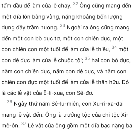
32
tẩm dầu để làm của lễ chay.
Ông cũng mang đến
một dĩa lớn bằng vàng, nặng khoảng bốn lượng
33
đựng đầy trầm hương.
Ngoài ra ông cũng mang
đến một con bò đực tơ, một con chiên đực, một
34
con chiên con một tuổi để làm của lễ thiêu,
một
35
con dê đực làm của lễ chuộc tội;
hai con bò đực,
năm con chiên đực, năm con dê đực, và năm con
chiên con đực một tuổi để làm của lễ thân hữu. Đó
là các lễ vật của Ê-li-xua, con Sê-đơ.
36
Ngày thứ năm Sê-lu-miên, con Xu-ri-xa-đai
mang lễ vật đến. Ông là trưởng tộc của chi tộc Xi-
37
mê-ôn.
Lễ vật của ông gồm một dĩa bạc nặng ba