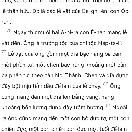
đực, và năm con chiên con đực một tuổi để làm của
lễ thân hữu. Đó là các lễ vật của Ba-ghi-ên, con Óc-
ran.
78
Ngày thứ mười hai A-hi-ra con Ê-nan mang lễ
vật đến. Ông là trưởng tộc của chi tộc Nép-ta-li.
79
Lễ vật của ông gồm một dĩa bạc nặng ba cân
một phần tư, một chén bạc nặng khoảng một cân
ba phần tư, theo cân Nơi Thánh. Chén và dĩa đựng
80
đầy bột mịn tẩm dầu để làm của lễ chay.
Ông
cũng mang đến một dĩa lớn bằng vàng, nặng
81
khoảng bốn lượng đựng đầy trầm hương.
Ngoài
ra ông cũng mang đến một con bò đực tơ, một con
chiên đực, một con chiên con đực một tuổi để làm