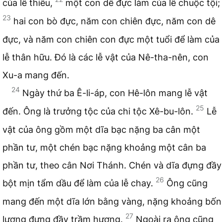
của lễ thiêu,
một con dê đực làm của lễ chuộc tội;
23
hai con bò đực, năm con chiên đực, năm con dê
đực, và năm con chiên con đực một tuổi để làm của
lễ thân hữu. Đó là các lễ vật của Nê-tha-nên, con
Xu-a mang đến.
24
Ngày thứ ba Ê-li-áp, con Hê-lôn mang lễ vật
25
đến. Ông là trưởng tộc của chi tộc Xê-bu-lôn.
Lễ
vật của ông gồm một dĩa bạc nặng ba cân một
phần tư, một chén bạc nặng khoảng một cân ba
phần tư, theo cân Nơi Thánh. Chén và dĩa đựng đầy
26
bột mịn tẩm dầu để làm của lễ chay.
Ông cũng
mang đến một dĩa lớn bằng vàng, nặng khoảng bốn
27
lượng đựng đầy trầm hương.
Ngoài ra ông cũng