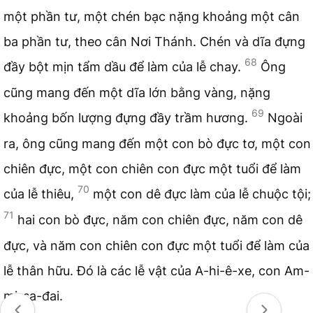
một phần tư, một chén bạc nặng khoảng một cân
ba phần tư, theo cân Nơi Thánh. Chén và dĩa đựng
68
đầy bột mịn tẩm dầu để làm của lễ chay.
Ông
cũng mang đến một dĩa lớn bằng vàng, nặng
69
khoảng bốn lượng đựng đầy trầm hương.
Ngoài
ra, ông cũng mang đến một con bò đực tơ, một con
chiên đực, một con chiên con đực một tuổi để làm
70
của lễ thiêu,
một con dê đực làm của lễ chuộc tội;
71
hai con bò đực, năm con chiên đực, năm con dê
đực, và năm con chiên con đực một tuổi để làm của
lễ thân hữu. Đó là các lễ vật của A-hi-ê-xe, con Am-
mi-sa-đai.