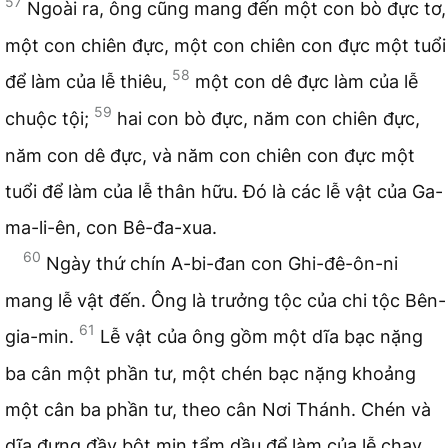
57
Ngoài ra, ông cũng mang đến một con bò đực tơ,
một con chiên đực, một con chiên con đực một tuổi
58
để làm của lễ thiêu,
một con dê đực làm của lễ
59
chuộc tội;
hai con bò đực, năm con chiên đực,
năm con dê đực, và năm con chiên con đực một
tuổi để làm của lễ thân hữu. Đó là các lễ vật của Ga-
ma-li-ên, con Bê-đa-xua.
60
Ngày thứ chín A-bi-đan con Ghi-đê-ôn-ni
mang lễ vật đến. Ông là trưởng tộc của chi tộc Bên-
61
gia-min.
Lễ vật của ông gồm một dĩa bạc nặng
ba cân một phần tư, một chén bạc nặng khoảng
một cân ba phần tư, theo cân Nơi Thánh. Chén và
dĩa đựng đầy bột mịn tẩm dầu để làm của lễ chay.