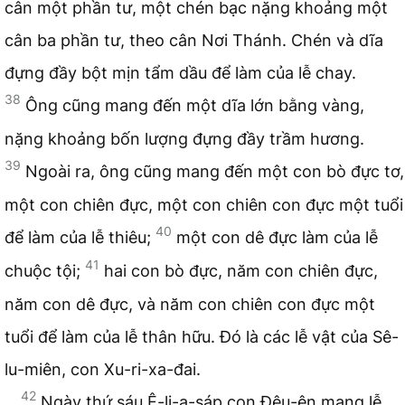
cân một phần tư, một chén bạc nặng khoảng một
cân ba phần tư, theo cân Nơi Thánh. Chén và dĩa
đựng đầy bột mịn tẩm dầu để làm của lễ chay.
38
Ông cũng mang đến một dĩa lớn bằng vàng,
nặng khoảng bốn lượng đựng đầy trầm hương.
39
Ngoài ra, ông cũng mang đến một con bò đực tơ,
một con chiên đực, một con chiên con đực một tuổi
40
để làm của lễ thiêu;
một con dê đực làm của lễ
41
chuộc tội;
hai con bò đực, năm con chiên đực,
năm con dê đực, và năm con chiên con đực một
tuổi để làm của lễ thân hữu. Đó là các lễ vật của Sê-
lu-miên, con Xu-ri-xa-đai.
42
Ngày thứ sáu Ê-li-a-sáp con Đêu-ên mang lễ