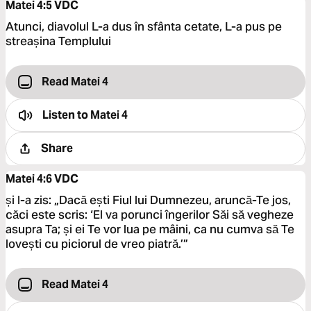
Matei 4:5
VDC
Atunci, diavolul L-a dus în sfânta cetate, L-a pus pe
streașina Templului
Read Matei 4
Listen to
Matei 4
Share
Matei 4:6
VDC
și I-a zis: „Dacă ești Fiul lui Dumnezeu, aruncă-Te jos,
căci este scris: ‘El va porunci îngerilor Săi să vegheze
asupra Ta; și ei Te vor lua pe mâini, ca nu cumva să Te
lovești cu piciorul de vreo piatră.’”
Read Matei 4