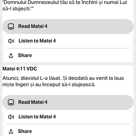
‘Domnului Dumnezeului tău să te închini și numai Lui
să-I slujești.’”
Read Matei 4
Listen to
Matei 4
Share
Matei 4:11
VDC
Atunci, diavolul L-a lăsat. Și deodată au venit la Isus
niște îngeri și au început să-I slujească.
Read Matei 4
Listen to
Matei 4
Share