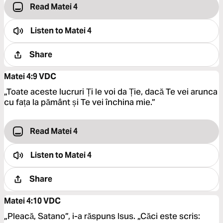
Read Matei 4
Listen to
Matei 4
Share
Matei 4:9
VDC
„Toate aceste lucruri Ți le voi da Ție, dacă Te vei arunca
cu fața la pământ și Te vei închina mie.”
Read Matei 4
Listen to
Matei 4
Share
Matei 4:10
VDC
„Pleacă, Satano”, i-a răspuns Isus. „Căci este scris: