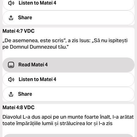
Listen to
Matei 4
Share
Matei 4:7
VDC
„De asemenea, este scris”, a zis Isus: „Să nu ispitești
pe Domnul Dumnezeul tău.”
Read Matei 4
Listen to
Matei 4
Share
Matei 4:8
VDC
Diavolul L-a dus apoi pe un munte foarte înalt, I-a arătat
toate împărățiile lumii și strălucirea lor și I-a zis