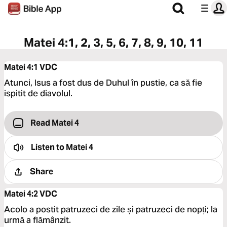
Matei 4:1, 2, 3, 5, 6, 7, 8, 9, 10, 11
Matei 4:1
VDC
Atunci, Isus a fost dus de Duhul în pustie, ca să fie
ispitit de diavolul.
Read Matei 4
Listen to
Matei 4
Share
Matei 4:2
VDC
Acolo a postit patruzeci de zile și patruzeci de nopți; la
urmă a flămânzit.