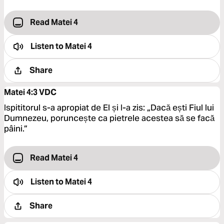
Read Matei 4
Listen to
Matei 4
Share
Matei 4:3
VDC
Ispititorul s-a apropiat de El și I-a zis: „Dacă ești Fiul lui
Dumnezeu, poruncește ca pietrele acestea să se facă
pâini.”
Read Matei 4
Listen to
Matei 4
Share