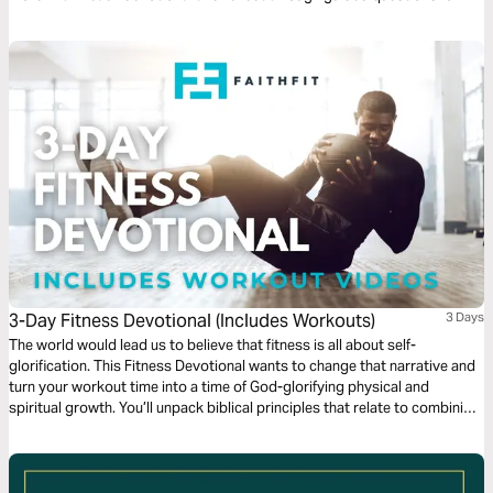
both individual consideration and group discussion. We pray it
encourages you to reframe your reality.
3-Day Fitness Devotional (Includes Workouts)
3 Days
The world would lead us to believe that fitness is all about self-
glorification. This Fitness Devotional wants to change that narrative and
turn your workout time into a time of God-glorifying physical and
spiritual growth. You’ll unpack biblical principles that relate to combining
faith with fitness. Then, each day, you’ll apply what you read through a
FaithFit workout combining bodyweight exercise with Scripture-based
encouragement.