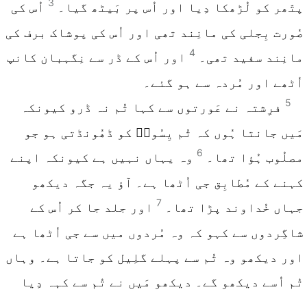
3
پتّھر کو لُڑھکا دِیا اور اُس پر بَیٹھ گیا۔
اُس کی
صُورت بِجلی کی مانِند تھی اور اُس کی پوشاک برف کی
4
مانِند سفید تھی۔
اور اُس کے ڈر سے نِگہبان کانپ
اُٹھے اور مُردہ سے ہو گئے۔
5
فرِشتہ نے عَورتوں سے کہا تُم نہ ڈرو کیونکہ
مَیں جانتا ہُوں کہ تُم یِسُوعؔ کو ڈھُونڈتی ہو جو
6
مصلُوب ہُؤا تھا۔
وہ یہاں نہیں ہے کیونکہ اپنے
کہنے کے مُطابِق جی اُٹھا ہے۔ آؤ یہ جگہ دیکھو
7
جہاں خُداوند پڑا تھا۔
اور جلد جا کر اُس کے
شاگِردوں سے کہو کہ وہ مُردوں میں سے جی اُٹھا ہے
اور دیکھو وہ تُم سے پہلے گلِیل کو جاتا ہے۔ وہاں
تُم اُسے دیکھو گے۔ دیکھو مَیں نے تُم سے کہہ دِیا
ہے۔