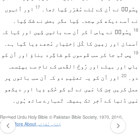
17
یِسُوعؔ نے اُن کے لِئے مُقرّر کِیا تھا۔
اور اُنہوں
نے اُسے دیکھ کر سِجدہ کِیا مگر بعض نے شک کِیا۔
18
یِسُوعؔ نے پاس آ کر اُن سے باتیں کِیں اور کہا کہ
آسمان اور زمِین کا کُل اِختِیار مُجھے دِیا گیا ہے۔
19
پس تُم جا کر سب قَوموں کو شاگِرد بناؤ اور اُن کو
باپ اور بیٹے اور رُوحُ القُدس کے نام سے بپتِسمہ
20
دو۔
اور اُن کو یہ تعلِیم دو کہ اُن سب باتوں پر
عمل کریں جِن کا مَیں نے تُم کو حُکم دِیا اور دیکھو
مَیں دُنیا کے آخِر تک ہمیشہ تُمہارے ساتھ ہُوں۔
Revised Urdu Holy Bible © Pakistan Bible Society, 1970, 2010.
Learn More About کِتابِ مُقادّس