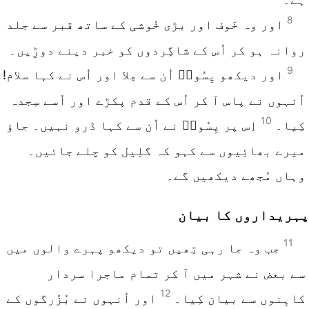
8
اور وہ خَوف اور بڑی خُوشی کے ساتھ قبر سے جلد
روانہ ہو کر اُس کے شاگِردوں کو خبر دینے دوڑِیں۔
9
اور دیکھو یِسُوعؔ اُن سے مِلا اور اُس نے کہا سلام!
اُنہوں نے پاس آ کر اُس کے قدم پکڑے اور اُسے سِجدہ
10
کِیا۔
اِس پر یِسُوعؔ نے اُن سے کہا ڈرو نہیں۔ جاؤ
میرے بھائِیوں سے کہو کہ گلِیل کو چلے جائیں۔
وہاں مُجھے دیکھیں گے۔
پہریداروں کا بیان
11
جب وہ جا رہی تِھیں تو دیکھو پہرے والوں میں
سے بعض نے شہر میں آ کر تمام ماجرا سردار
12
کاہِنوں سے بیان کِیا۔
اور اُنہوں نے بُزُرگوں کے