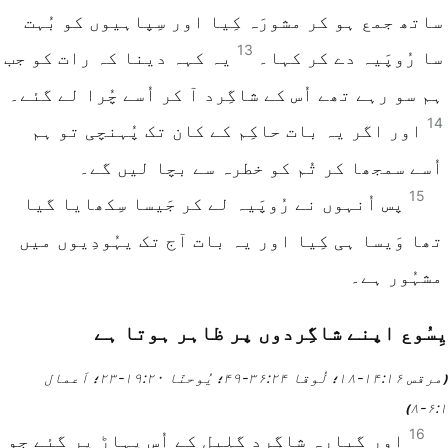
ساتھ جمع ہو کر مشورَہ کِیا اور سِپاہیوں کو بُہت
13
سا رُوپَیہ دے کر کہا۔
یہ کہہ دینا کہ رات کو جب
ہم سو رہے تھے اُس کے شاگِرد آ کر اُسے چُرا لے گئے۔
14
اور اگر یہ بات حاکِم کے کان تک پُہنچی تو ہم
اُسے سمجھا کر تُم کو خطرہ سے بچا لیں گے۔
15
پس اُنہوں نے رُوپَیہ لے کر جَیسا سِکھایا گیا
تھا وَیسا ہی کِیا اور یہ بات آج تک یہُودِیوں میں
مشہُور ہے۔
یِسُوع اپنے شاگِردوں پر ظاہر ہوتا ہے
مرقس ۱۶‏:۱۴‏-۱۸
لُوقا ۲۴‏:۳۶‏-۴۹
یُوحنّا ۲۰‏:۱۹‏-۲۳
اَعمال
(
؛
؛
؛
۱‏:۶‏-۸
)
16
اور گیارہ شاگِرد گلِیل کے اُس پہاڑ پر گئے جو