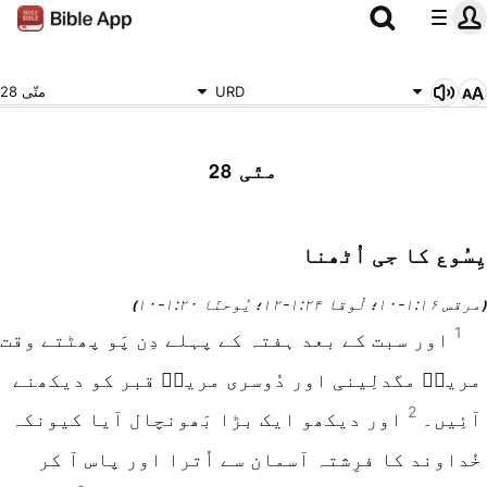
URD
متّی 28
متّی 28
یِسُوع کا جی اُٹھنا
مرقس ۱۶‏:۱‏-۱۰
لُوقا ۲۴‏:۱‏-۱۲
یُوحنّا ۲۰‏:۱‏-۱۰
(
؛
؛
)
1
اور سبت کے بعد ہفتہ کے پہلے دِن پَو پھٹتے وقت
مریمؔ مگدلِینی اور دُوسری مریمؔ قبر کو دیکھنے
2
آئِیں۔
اور دیکھو ایک بڑا بَھونچال آیا کیونکہ
خُداوند کا فرِشتہ آسمان سے اُترا اور پاس آ کر