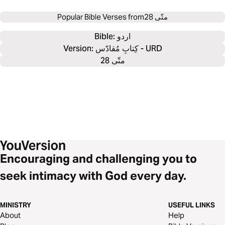
متّی 28
Popular Bible Verses from
اردو
Bible: 
Version: کِتابِ مُقادّس - URD
متّی 28
Encouraging and challenging you to
seek intimacy with God every day.
MINISTRY
USEFUL LINKS
About
Help