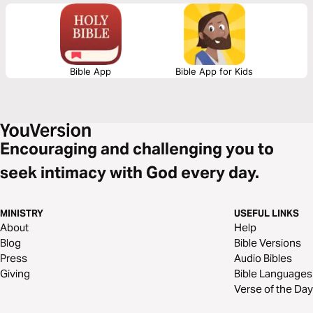
sufficient grace. Each day calls you to examine your heart, align your life
with God’s will, and draw strength from Him alone. This plan will inspire
you to run with clarity, endurance, and spiritual focus—empowered by
grace to finish strong and obtain the eternal prize.
Bible App
Bible App for Kids
Encouraging and challenging you to
seek intimacy with God every day.
MINISTRY
USEFUL LINKS
About
Help
Blog
Bible Versions
Press
Audio Bibles
Giving
Bible Languages
Verse of the Day