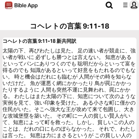
コヘレトの言葉 9:11-18
コヘレトの言葉 9:11-18
新共同訳
太陽の下、再びわたしは見た。 足の速い者が競走に、強
い者が戦いに 必ずしも勝つとは言えない。 知恵がある
といってパンにありつくのでも 聡明だからといって富を
得るのでも 知識があるといって好意をもたれるのでもな
い。 時と機会はだれにも臨むが 人間がその時を知らな
いだけだ。 魚が運悪く網にかかったり 鳥が罠にかかっ
たりするように 人間も突然不運に見舞われ、罠にかか
る。 わたしはまた太陽の下に、知恵について次のような
実例を見て、強い印象を受けた。 ある小さな町に僅かの
住民がいた。そこへ強大な王が攻めて来て包囲し、大き
な攻城堡塁を築いた。 その町に一人の貧しい賢人がい
て、知恵によって町を救った。しかし、貧しいこの人の
ことは、だれの口にものぼらなかった。 それで、わたし
は言った。 知恵は力にまさるというが この貧しい人の