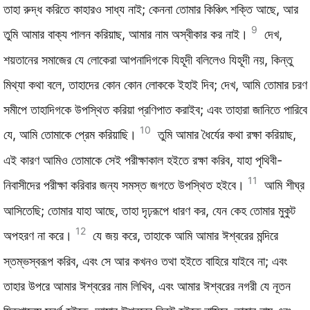
তাহা রুদ্ধ করিতে কাহারও সাধ্য নাই; কেননা তোমার কিঞ্চিৎ শক্তি আছে, আর
9
তুমি আমার বাক্য পালন করিয়াছ, আমার নাম অস্বীকার কর নাই।
দেখ,
শয়তানের সমাজের যে লোকেরা আপনাদিগকে যিহূদী বলিলেও যিহূদী নয়, কিন্তু
মিথ্যা কথা বলে, তাহাদের কোন কোন লোককে ইহাই দিব; দেখ, আমি তোমার চরণ
সমীপে তাহাদিগকে উপস্থিত করিয়া প্রণিপাত করাইব; এবং তাহারা জানিতে পারিবে
10
যে, আমি তোমাকে প্রেম করিয়াছি।
তুমি আমার ধৈর্যের কথা রক্ষা করিয়াছ,
এই কারণ আমিও তোমাকে সেই পরীক্ষাকাল হইতে রক্ষা করিব, যাহা পৃথিবী-
11
নিবাসীদের পরীক্ষা করিবার জন্য সমস্ত জগতে উপস্থিত হইবে।
আমি শীঘ্র
আসিতেছি; তোমার যাহা আছে, তাহা দৃঢ়রূপে ধারণ কর, যেন কেহ তোমার মুকুট
12
অপহরণ না করে।
যে জয় করে, তাহাকে আমি আমার ঈশ্বরের মন্দিরে
স্তম্ভস্বরূপ করিব, এবং সে আর কখনও তথা হইতে বাহিরে যাইবে না; এবং
তাহার উপরে আমার ঈশ্বরের নাম লিখিব, এবং আমার ঈশ্বরের নগরী যে নূতন