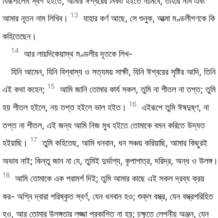
যিরূশালেম স্বর্গ হইতে, আমার ঈশ্বরের নিকট হইতে নামিবে, তাহার নাম এবং
13
আমার নূতন নাম লিখিব।
যাহার কর্ণ আছে, সে শুনুক, আত্মা মণ্ডলীগণকে কি
কহিতেছেন।
14
আর লায়দিকেয়াস্থ মণ্ডলীর দূতকে লিখ-
যিনি আমেন, যিনি বিশ্বাস্য ও সত্যময় সাক্ষী, যিনি ঈশ্বরের সৃষ্টির আদি, তিনি
15
এই কথা কহেন;
আমি জানি তোমার কার্য সকল, তুমি না শীতল না তপ্ত; তুমি
16
হয় শীতল হইলে, নয় তপ্ত হইলে ভাল হইত।
এইরূপে তুমি ঈষদুষ্ণ, না
তপ্ত না শীতল, এই জন্য আমি নিজ মুখ হইতে তোমাকে বমন করিতে উদ্যত
17
হইয়াছি।
তুমি কহিতেছ, আমি ধনবান, ধন সঞ্চয় করিয়াছি, আমার কিছুরই
অভাব নাই; কিন্তু জান না যে, তুমিই দুর্ভাগ্য, কৃপাপাত্র, দরিদ্র, অন্ধ ও উলঙ্গ।
18
আমি তোমাকে এক পরামর্শ দিই; তুমি আমার কাছে এই সকল দ্রব্য ক্রয়
কর- অগ্নি দ্বারা পরিষ্কৃত স্বর্ণ, যেন ধনবান হও; শুক্ল বস্ত্র, যেন বস্ত্রপরিহিত
হও, আর তোমার উলঙ্গতার লজ্জা প্রকাশিত না হয়; চক্ষুতে লেপনীয় অঞ্জন, যেন