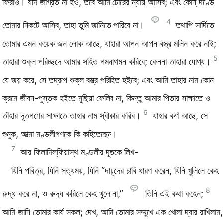
ফিরাও। যদি জাগ্রত না হও, তবে আমি চোরের ন্যায় আসিব; এবং কোন্‌ দণ্ডে
4
তোমার নিকটে আসিব, তাহা তুমি জানিতে পারিবে না।
তথাপি সার্দিতে
তোমার এমন কয়েক জন লোক আছে, যাহারা আপন আপন বস্ত্র মলিন করে নাই;
5
তাহারা শুক্ল পরিচ্ছদে আমার সহিত গমনাগমন করিবে; কেননা তাহারা যোগ্য।
যে জয় করে, সে তদ্রূপ শুক্ল বস্ত্র পরিহিত হইবে; এবং আমি তাহার নাম কোন
ক্রমে জীবন-পুস্তক হইতে মুছিয়া ফেলিব না, কিন্তু আমার পিতার সাক্ষাতে ও
6
তাঁহার দূতগণের সাক্ষাতে তাহার নাম স্বীকার করিব।
যাহার কর্ণ আছে, সে
শুনুক, আত্মা মণ্ডলীগণকে কি কহিতেছেন।
7
আর ফিলাদিল্‌ফিয়াস্থ মণ্ডলীর দূতকে লিখ-
যিনি পবিত্র, যিনি সত্যময়, যিনি “দায়ূদের চাবি ধারণ করেন, যিনি খুলিলে কেহ
8
রুদ্ধ করে না, ও রুদ্ধ করিলে কেহ খুলে না,”
তিনি এই কথা কহেন;
আমি জানি তোমার কার্য সকল; দেখ, আমি তোমার সম্মুখে এক খোলা দ্বার রাখিলাম,