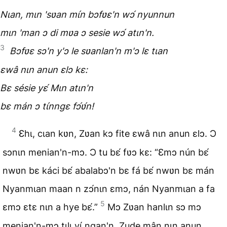
Nɩan, mɩn 'sʋan mɩ́n bɔfʋɛ'n wɔ́ nyunnun
mɩn 'man ɔ di mʋa ɔ sesie wɔ́ atɩn'n.
3
Bɔfʋɛ sɔ'n y'ɔ le sʋanlan'n m'ɔ lɛ tɩan
ɛwâ nɩn anun ɛlɔ kɛ:
Bɛ sésie yɛ́ Mɩn atɩn'n
bɛ mán ɔ tɩ́nngɛ fɔ́ʋ́n!
4
Ɛhɩ, cɩan kʋn, Zʋan kɔ fite ɛwâ nɩn anun ɛlɔ. Ɔ
sɔnɩn menian'n-mɔ. Ɔ tu bɛ́ fʋɔ kɛ: “Ɛmɔ nún bɛ́
nwʋn bɛ káci bɛ́ abalabɔ'n bɛ fá bɛ́ nwʋn bɛ mán
Nyanmɩan maan n zɔ́nɩn ɛmɔ, nán Nyanmɩan a fa
5
ɛmɔ ɛtɛ nɩn a hye bɛ́.”
Mɔ Zʋan hanlɩn sɔ mɔ
menian'n-mɔ tɩlɩ yɩ́ ngan'n, Zude mân nɩn anun