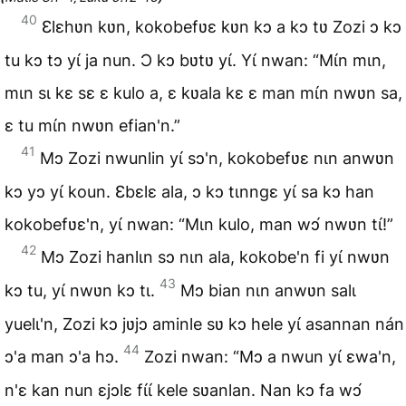
40
Ɛlɛhʋn kʋn, kokobefʋɛ kʋn kɔ a kɔ tʋ Zozi ɔ kɔ
tu kɔ tɔ yɩ́ ja nun. Ɔ kɔ bʋtʋ yɩ́. Yɩ́ nwan: “Mɩ́n mɩn,
mɩn sɩ kɛ sɛ ɛ kulo a, ɛ kʋala kɛ ɛ man mɩ́n nwʋn sa,
ɛ tu mɩ́n nwʋn efian'n.”
41
Mɔ Zozi nwunlin yɩ́ sɔ'n, kokobefʋɛ nɩn anwʋn
kɔ yɔ yɩ́ koun. Ɛbɛlɛ ala, ɔ kɔ tɩnngɛ yɩ́ sa kɔ han
kokobefʋɛ'n, yɩ́ nwan: “Mɩn kulo, man wɔ́ nwʋn tɩ́!”
42
Mɔ Zozi hanlɩn sɔ nɩn ala, kokobe'n fi yɩ́ nwʋn
43
kɔ tu, yɩ́ nwʋn kɔ tɩ.
Mɔ bian nɩn anwʋn salɩ
yuelɩ'n, Zozi kɔ jʋjɔ aminle sʋ kɔ hele yɩ́ asannan nán
44
ɔ'a man ɔ'a hɔ.
Zozi nwan: “Mɔ a nwun yɩ́ ɛwa'n,
n'ɛ kan nun ɛjɔlɛ fɩ́ɩ́ kele sʋanlan. Nan kɔ fa wɔ́