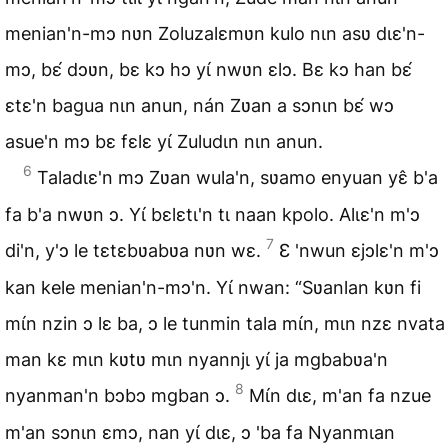
menian'n-mɔ nʋn Zoluzalɛmʋn kulo nɩn asʋ dɩɛ'n-
mɔ, bɛ́ dɔʋn, bɛ kɔ hɔ yɩ́ nwʋn ɛlɔ. Bɛ kɔ han bɛ́
ɛtɛ'n bagua nɩn anun, nán Zʋan a sɔnɩn bɛ́ wɔ
asue'n mɔ bɛ fɛlɛ yɩ́ Zuludɩn nɩn anun.
6
Taladɩɛ'n mɔ Zʋan wula'n, sʋamo enyuan yɛ̂ b'a
fa b'a nwʋn ɔ. Yɩ́ bɛlɛtɩ'n tɩ naan kpolo. Alɩɛ'n m'ɔ
7
di'n, y'ɔ le tɛtɛbʋabʋa nʋn wɛ.
Ɛ 'nwun ɛjɔlɛ'n m'ɔ
kan kele menian'n-mɔ'n. Yɩ́ nwan: “Sʋanlan kʋn fi
mɩ́n nzin ɔ lɛ ba, ɔ le tunmin tala mɩ́n, mɩn nzɛ nvata
man kɛ mɩn kʋtʋ mɩn nyannjɩ yɩ́ ja mgbabʋa'n
8
nyanman'n bɔbɔ mgban ɔ.
Mɩ́n dɩɛ, m'an fa nzue
m'an sɔnɩn ɛmɔ, nan yɩ́ dɩɛ, ɔ 'ba fa Nyanmɩan