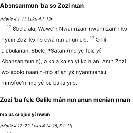
Abɔnsanmʋn 'ba sɔ Zozi nɩan
Matie 4.1-11
Luku 4.1-13
(
,
)
12
Ɛbɛlɛ ala, Wawɛ'n Nwannzan-nwannzan'n kɔ
13
hyʋɩn Zozi kɔ hɔ ɛwâ nɩn anun ɛlɔ.
Ɔ lili
ɛlɛbulanan. Ɛbɛlɛ, *Satan (mɔ yɛ fɛlɛ yɩ́
Abɔnsanmʋn'n), ɔ kɔ a kɔ sɔ yɩ́ kɔ nɩan. Anɩn Zozi
wɔ ebolo naan'n-mɔ afian yɛ̂ nyanmɩansʋ
mmɔfʋɛ'n-mɔ yɛ̂ bɛ bʋka yɩ́ ɔ.
Zozi 'ba fɛlɛ Galile mân nɩn anun menian nnan
mɔ bɛ cɩ ejue yɩ́ nwʋn
Matie 4.12-22
Luku 4.14-15
5.1-11
(
,
;
)