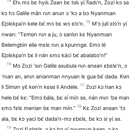
14
Ɛhɩ mɔ bɛ hyɩlɩ Zʋan bɛ tʋlɩ yɩ́ fiadɩ'n, Zozi kɔ sa
kɔ hɔ Galile mân nɩn anun ɔ 'kɔ a bɔ Nyanmɩan
15
Ɛjɔlɛkpa'n kele bɛ́ mɔ bɛ wɔ ɛlɔ'n.
M'ɔ juli ɛlɔ'n yɩ́
nwan: “Tɛmʋn nɩn a ju, ɔ sanlɩn kɛ Nyanmɩan
Belemgbin elie mɛlɛ nɩn a kpunnge. Ɛmɔ lé
Ɛjɔlɛkpa'n bɛ li nán ɛmɔ káci bɛ́ abalabɔ'n!”
16
Mɔ Zozi 'sɩn Galile asubula nɩn anʋan ɛbɛlɛ'n, ɔ
'nɩan an, anɩn anianman nnyuan lɛ gua bɛ́ dada. Kʋn
17
li Simʋn yɛ̂ kʋn'n kʋsʋ li Andele.
Zozi kɔ han kɔ
hele bɛ́ kɛ: “Ɛmɔ bála, bɛ sí mɩ́n sʋ, nán mɩn 'ba man
18
ɛmɔ fɛlɛ menian bɛ man mɩ́n.”
Kɛ Zozi anʋan 'tɔ
ala, bɛ kɔ yaci bɛ́ dada'n-mɔ ɛbɛlɛ, bɛ kɔ si yɩ́ sʋ.
19
Zozi fi ɛbɛlɛ, ɔ kɔ hɔ yɩ́ nyunnun kaan, ɔ kɔ