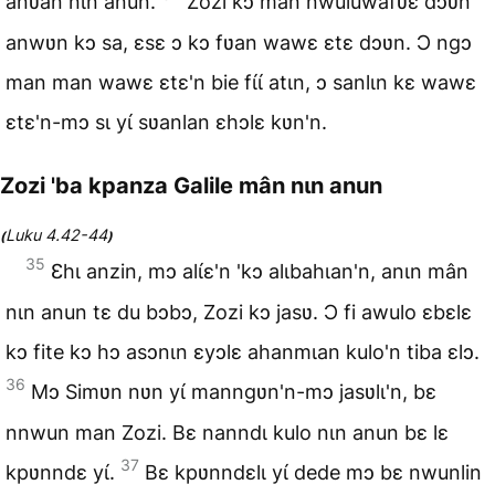
anʋan nɩn anun.
Zozi kɔ man nwuluwafʋɛ dɔʋn
anwʋn kɔ sa, ɛsɛ ɔ kɔ fʋan wawɛ ɛtɛ dɔʋn. Ɔ ngɔ
man man wawɛ ɛtɛ'n bie fɩ́ɩ́ atɩn, ɔ sanlɩn kɛ wawɛ
ɛtɛ'n-mɔ sɩ yɩ́ sʋanlan ɛhɔlɛ kʋn'n.
Zozi 'ba kpanza Galile mân nɩn anun
Luku 4.42-44
(
)
35
Ɛhɩ anzin, mɔ alɩ́ɛ'n 'kɔ alɩbahɩan'n, anɩn mân
nɩn anun tɛ du bɔbɔ, Zozi kɔ jasʋ. Ɔ fi awulo ɛbɛlɛ
kɔ fite kɔ hɔ asɔnɩn ɛyɔlɛ ahanmɩan kulo'n tiba ɛlɔ.
36
Mɔ Simʋn nʋn yɩ́ manngʋn'n-mɔ jasʋlɩ'n, bɛ
nnwun man Zozi. Bɛ nanndɩ kulo nɩn anun bɛ lɛ
37
kpʋnndɛ yɩ́.
Bɛ kpʋnndɛlɩ yɩ́ dede mɔ bɛ nwunlin