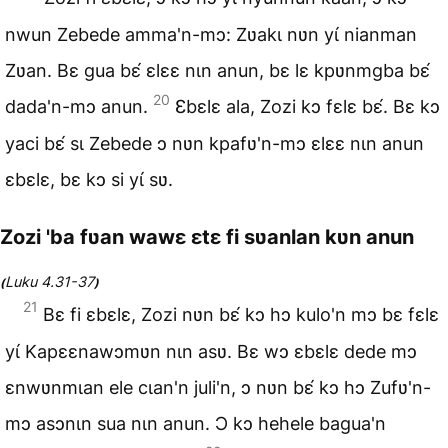
nwun Zebede amma'n-mɔ: Zʋakɩ nʋn yɩ́ nianman
Zʋan. Bɛ gua bɛ́ ɛlɛɛ nɩn anun, bɛ lɛ kpʋnmgba bɛ́
20
dada'n-mɔ anun.
Ɛbɛlɛ ala, Zozi kɔ fɛlɛ bɛ́. Bɛ kɔ
yaci bɛ́ sɩ Zebede ɔ nʋn kpafʋ'n-mɔ ɛlɛɛ nɩn anun
ɛbɛlɛ, bɛ kɔ si yɩ́ sʋ.
Zozi 'ba fʋan wawɛ ɛtɛ fi sʋanlan kʋn anun
Luku 4.31-37
(
)
21
Bɛ fi ɛbɛlɛ, Zozi nʋn bɛ́ kɔ hɔ kulo'n mɔ bɛ fɛlɛ
yɩ́ Kapɛɛnawɔmʋn nɩn asʋ. Bɛ wɔ ɛbɛlɛ dede mɔ
ɛnwʋnmɩan ele cɩan'n juli'n, ɔ nʋn bɛ́ kɔ hɔ Zufʋ'n-
mɔ asɔnɩn sua nɩn anun. Ɔ kɔ hehele bagua'n