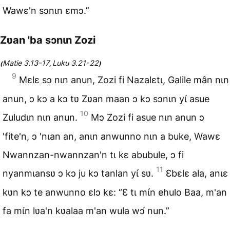
Wawɛ'n sɔnɩn ɛmɔ.”
Zʋan 'ba sɔnɩn Zozi
Matie 3.13-17
Luku 3.21-22
(
,
)
9
Mɛlɛ sɔ nɩn anun, Zozi fi Nazalɛtɩ, Galile mân nɩn
anun, ɔ kɔ a kɔ tʋ Zʋan maan ɔ kɔ sɔnɩn yɩ́ asue
10
Zuludɩn nɩn anun.
Mɔ Zozi fi asue nɩn anun ɔ
'fite'n, ɔ 'nɩan an, anɩn anwunno nɩn a buke, Wawɛ
Nwannzan-nwannzan'n tɩ kɛ abubule, ɔ fi
11
nyanmɩansʋ ɔ kɔ ju kɔ tanlan yɩ́ sʋ.
Ɛbɛlɛ ala, anɩɛ
kʋn kɔ te anwunno ɛlɔ kɛ: “Ɛ tɩ mɩ́n ehulo Baa, m'an
fa mɩ́n lʋa'n kʋalaa m'an wula wɔ́ nun.”