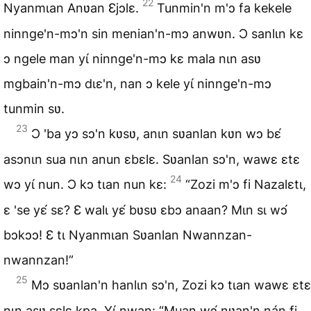
22
Nyanmɩan Anʋan Ɛjɔlɛ.
Tunmin'n m'ɔ fa kekele
ninnge'n-mɔ'n sin menian'n-mɔ anwʋn. Ɔ sanlɩn kɛ
ɔ ngele man yɩ́ ninnge'n-mɔ kɛ mala nɩn asʋ
mgbain'n-mɔ dɩɛ'n, nan ɔ kele yɩ́ ninnge'n-mɔ
tunmin sʋ.
23
Ɔ 'ba yɔ sɔ'n kʋsʋ, anɩn sʋanlan kʋn wɔ bɛ́
asɔnɩn sua nɩn anun ɛbɛlɛ. Sʋanlan sɔ'n, wawɛ ɛtɛ
24
wɔ yɩ́ nun. Ɔ kɔ tɩan nun kɛ:
“Zozi m'ɔ fi Nazalɛtɩ,
ɛ 'se yɛ́ sɛ? Ɛ walɩ yɛ́ bʋsʋ ɛbɔ anaan? Mɩn sɩ wɔ́
bɔkɔɔ! Ɛ tɩ Nyanmɩan Sʋanlan Nwannzan-
nwannzan!”
25
Mɔ sʋanlan'n hanlɩn sɔ'n, Zozi kɔ tɩan wawɛ ɛtɛ
nɩn asʋ sɛlɛ kpa. Yɩ́ nwan: “Muan wɔ́ nʋan'n nán fi