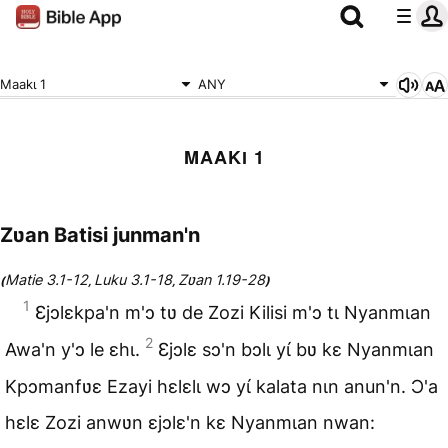
Maakɩ 1
ANY
MAAKƖ 1
Zʋan Batisi junman'n
Matie 3.1-12
Luku 3.1-18
Zʋan 1.19-28
(
,
,
)
1
Ɛjɔlɛkpa'n m'ɔ tʋ de Zozi Kilisi m'ɔ tɩ Nyanmɩan
2
Awa'n y'ɔ le ɛhɩ.
Ɛjɔlɛ sɔ'n bɔlɩ yɩ́ bʋ kɛ Nyanmɩan
Kpɔmanfʋɛ Ezayi hɛlɛlɩ wɔ yɩ́ kalata nɩn anun'n. Ɔ'a
hɛlɛ Zozi anwʋn ɛjɔlɛ'n kɛ Nyanmɩan nwan: