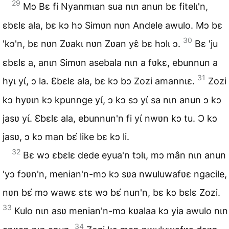
29
Mɔ Bɛ fi Nyanmɩan sua nɩn anun bɛ fitelɩ'n,
ɛbɛlɛ ala, bɛ kɔ hɔ Simʋn nʋn Andele awulo. Mɔ bɛ
30
'kɔ'n, bɛ nʋn Zʋakɩ nʋn Zʋan yɛ̂ bɛ hɔlɩ ɔ.
Bɛ 'ju
ɛbɛlɛ a, anɩn Simʋn asebala nɩn a fʋkɛ, ebunnun a
31
hyɩ yɩ́, ɔ la. Ɛbɛlɛ ala, bɛ kɔ bɔ Zozi amannɩɛ.
Zozi
kɔ hyʋɩn kɔ kpunnge yɩ́, ɔ kɔ sɔ yɩ́ sa nɩn anun ɔ kɔ
jasʋ yɩ́. Ɛbɛlɛ ala, ebunnun'n fi yɩ́ nwʋn kɔ tu. Ɔ kɔ
jasʋ, ɔ kɔ man bɛ́ like bɛ kɔ li.
32
Bɛ wɔ ɛbɛlɛ dede eyua'n tɔlɩ, mɔ mân nɩn anun
'yɔ fɔʋn'n, menian'n-mɔ kɔ sʋa nwuluwafʋɛ ngacile,
nʋn bɛ́ mɔ wawɛ ɛtɛ wɔ bɛ́ nun'n, bɛ kɔ bɛlɛ Zozi.
33
Kulo nɩn asʋ menian'n-mɔ kʋalaa kɔ yia awulo nɩn
34