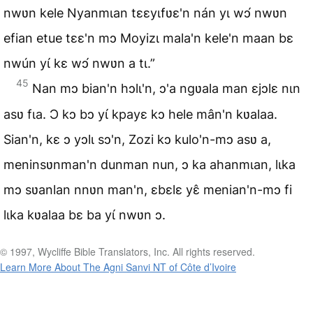
nwʋn kele Nyanmɩan tɛɛyɩfʋɛ'n nán yɩ wɔ́ nwʋn
efian etue tɛɛ'n mɔ Moyizɩ mala'n kele'n maan bɛ
nwún yɩ́ kɛ wɔ́ nwʋn a tɩ.”
45
Nan mɔ bian'n hɔlɩ'n, ɔ'a ngʋala man ɛjɔlɛ nɩn
asʋ fɩa. Ɔ kɔ bɔ yɩ́ kpayɛ kɔ hele mân'n kʋalaa.
Sian'n, kɛ ɔ yɔlɩ sɔ'n, Zozi kɔ kulo'n-mɔ asʋ a,
meninsʋnman'n dunman nun, ɔ ka ahanmɩan, lɩka
mɔ sʋanlan nnʋn man'n, ɛbɛlɛ yɛ̂ menian'n-mɔ fi
lɩka kʋalaa bɛ ba yɩ́ nwʋn ɔ.
© 1997, Wycliffe Bible Translators, Inc. All rights reserved.
Learn More About The Agni Sanvi NT of Côte d’Ivoire