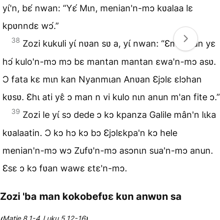
yɩ́'n, bɛ́ nwan: “Yɛ́ Mɩn, menian'n-mɔ kʋalaa lɛ
kpʋnndɛ wɔ́.”
38
Zozi kukuli yɩ́ nʋan sʋ a, yɩ́ nwan: “Ɛmɔ mán yɛ
hɔ́ kulo'n-mɔ mɔ bɛ mantan mantan ɛwa'n-mɔ asʋ.
Ɔ fata kɛ mɩn kan Nyanmɩan Anʋan Ɛjɔlɛ ɛlɔhan
kʋsʋ. Ɛhɩ ati yɛ̂ ɔ man n vi kulo nɩn anun m'an fite ɔ.”
39
Zozi le yɩ́ sɔ dede ɔ kɔ kpanza Galile mân'n lɩka
kʋalaatin. Ɔ kɔ hɔ kɔ bɔ Ɛjɔlɛkpa'n kɔ hele
menian'n-mɔ wɔ Zufʋ'n-mɔ asɔnɩn sua'n-mɔ anun.
Ɛsɛ ɔ kɔ fʋan wawɛ ɛtɛ'n-mɔ.
Zozi 'ba man kokobefʋɛ kʋn anwʋn sa
Matie 8.1-4
Luku 5.12-16
(
,
)