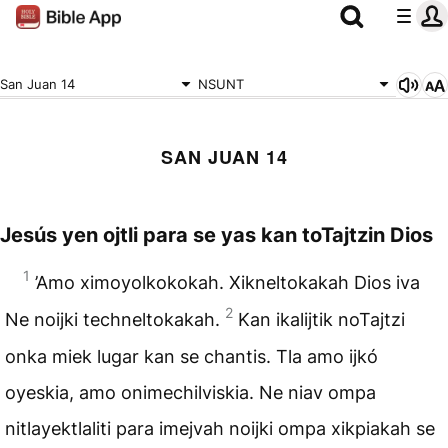
San Juan 14
NSUNT
SAN JUAN 14
Jesús yen ojtli para se yas kan toTajtzin Dios
1
’Amo ximoyolkokokah. Xikneltokakah Dios iva
2
Ne noijki techneltokakah.
Kan ikalijtik noTajtzi
onka miek lugar kan se chantis. Tla amo ijkó
oyeskia, amo onimechilviskia. Ne niav ompa
nitlayektlaliti para imejvah noijki ompa xikpiakah se