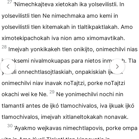
27
’Nimechkajteva xietokah ika yolsevilistli. In
yolsevilistli tlen Ne nimechmaka amo kemi in
yolsevilistli tlen kitemakah in tlaltikpaktlakah. Amo
ximotekipachokah iva nion amo ximomavtikah.
28
Imejvah yonkikakeh tlen onikijto, onimechilvi nias
iva oksemi nivalmokuapas para nietos inmovah. Tla
yi neli onnechtlasojtlaskiah, onpakiskiah ijkuak
onimechilvi niav inavak noTajtzi, porke noTajtzi
29
okachi wei ke Ne.
Ne yonimechilvi nochi nin
tlamantli antes de ijkó tlamochivalos, iva ijkuak ijkó
tlamochivalos, imejvah xitlaneltokakah nonavak.
30
’Ayakmo wejkavas nimechtlapovis, porke ompa