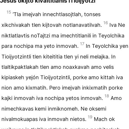
Jesús okijto kivaltitlanis iTioijyotzi
15
’Tla imejvah innechtlasojtlah, tonses
16
xikchivakah tlen kijtovah notlanavatilvah.
Iva Ne
niktlatlavtis noTajtzi ma imechtitlanili in Teyolchika
17
para nochipa ma yeto inmovah.
In Teyolchika yen
Tioijyotzintli tlen kiteititia tlen yi neli melajka. In
tlaltikpaktlakah tlen amo noaxkavah amo velis
kipiaskeh yejón Tioijyotzintli, porke amo kittah iva
nion amo kixmatih. Pero imejvah inkixmatih porke
18
kajki inmovah iva nochipa yetos inmovah.
Amo
nimechkavas kemi inmiknomeh. Ne oksemi
19
nivalmokuapas iva inmovah nietos.
Mach ok