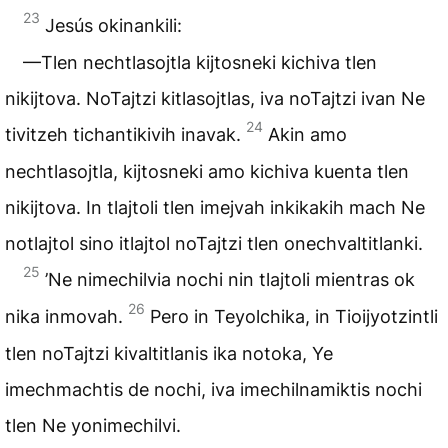
23
Jesús okinankili:
—Tlen nechtlasojtla kijtosneki kichiva tlen
nikijtova. NoTajtzi kitlasojtlas, iva noTajtzi ivan Ne
24
tivitzeh tichantikivih inavak.
Akin amo
nechtlasojtla, kijtosneki amo kichiva kuenta tlen
nikijtova. In tlajtoli tlen imejvah inkikakih mach Ne
notlajtol sino itlajtol noTajtzi tlen onechvaltitlanki.
25
’Ne nimechilvia nochi nin tlajtoli mientras ok
26
nika inmovah.
Pero in Teyolchika, in Tioijyotzintli
tlen noTajtzi kivaltitlanis ika notoka, Ye
imechmachtis de nochi, iva imechilnamiktis nochi
tlen Ne yonimechilvi.