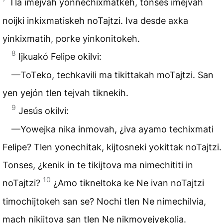
Tla imejvah yonnechixmatkeh, tonses imejvah
noijki inkixmatiskeh noTajtzi. Iva desde axka
yinkixmatih, porke yinkonitokeh.
8
Ijkuakó Felipe okilvi:
—ToTeko, techkavili ma tikittakah moTajtzi. San
yen yejón tlen tejvah tiknekih.
9
Jesús okilvi:
—Yowejka nika inmovah, ¿iva ayamo techixmati
Felipe? Tlen yonechitak, kijtosneki yokittak noTajtzi.
Tonses, ¿kenik in te tikijtova ma nimechititi in
10
noTajtzi?
¿Amo tikneltoka ke Ne ivan noTajtzi
timochijtokeh san se? Nochi tlen Ne nimechilvia,
mach nikijtova san tlen Ne nikmoyejyekolia.