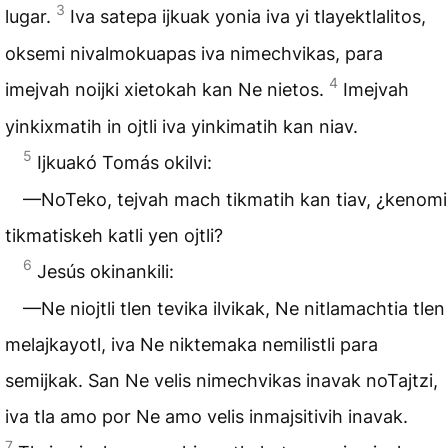
3
lugar.
Iva satepa ijkuak yonia iva yi tlayektlalitos,
oksemi nivalmokuapas iva nimechvikas, para
4
imejvah noijki xietokah kan Ne nietos.
Imejvah
yinkixmatih in ojtli iva yinkimatih kan niav.
5
Ijkuakó Tomás okilvi:
—NoTeko, tejvah mach tikmatih kan tiav, ¿kenomi
tikmatiskeh katli yen ojtli?
6
Jesús okinankili:
—Ne niojtli tlen tevika ilvikak, Ne nitlamachtia tlen
melajkayotl, iva Ne niktemaka nemilistli para
semijkak. San Ne velis nimechvikas inavak noTajtzi,
iva tla amo por Ne amo velis inmajsitivih inavak.
7