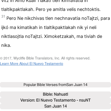
vitz in Amo Kuali Tlakatl tlen kinnavatia in
tlaltikpaktlakah. Pero ye amitla velis nechtoktis.
31
Pero Ne nikchivas tlen nechnavatia noTajtzi, para
ijkó ma kimatikah in tlaltikpaktlakah nik yi neli
niktlasojtla noTajtzi. Ximoketzakah, ma tiviah de
nika.
© 2017, Wycliffe Bible Translators, Inc. All rights reserved.
Learn More About El Nuevo Testamento
Popular Bible Verses from
San Juan 14
Bible: 
Nahuatl
Version: El Nuevo Testamento - nsuNT
San Juan 14