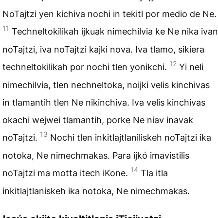
NoTajtzi yen kichiva nochi in tekitl por medio de Ne.
11
Techneltokilikah ijkuak nimechilvia ke Ne nika ivan
noTajtzi, iva noTajtzi kajki nova. Iva tlamo, sikiera
12
techneltokilikah por nochi tlen yonikchi.
Yi neli
nimechilvia, tlen nechneltoka, noijki velis kinchivas
in tlamantih tlen Ne nikinchiva. Iva velis kinchivas
okachi wejwei tlamantih, porke Ne niav inavak
13
noTajtzi.
Nochi tlen inkitlajtlaniliskeh noTajtzi ika
notoka, Ne nimechmakas. Para ijkó imavistilis
14
noTajtzi ma motta itech iKone.
Tla itla
inkitlajtlaniskeh ika notoka, Ne nimechmakas.