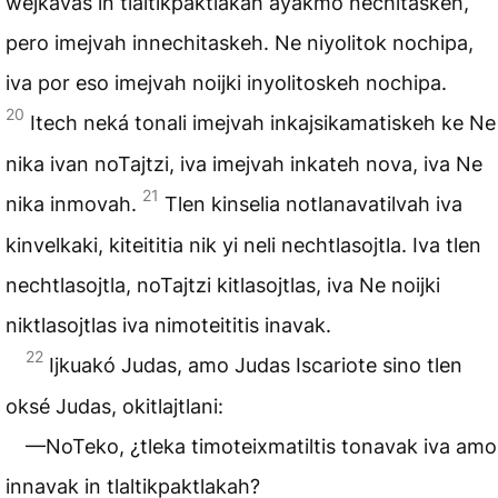
wejkavas in tlaltikpaktlakah ayakmo nechitaskeh,
pero imejvah innechitaskeh. Ne niyolitok nochipa,
iva por eso imejvah noijki inyolitoskeh nochipa.
20
Itech neká tonali imejvah inkajsikamatiskeh ke Ne
nika ivan noTajtzi, iva imejvah inkateh nova, iva Ne
21
nika inmovah.
Tlen kinselia notlanavatilvah iva
kinvelkaki, kiteititia nik yi neli nechtlasojtla. Iva tlen
nechtlasojtla, noTajtzi kitlasojtlas, iva Ne noijki
niktlasojtlas iva nimoteititis inavak.
22
Ijkuakó Judas, amo Judas Iscariote sino tlen
oksé Judas, okitlajtlani:
—NoTeko, ¿tleka timoteixmatiltis tonavak iva amo
innavak in tlaltikpaktlakah?