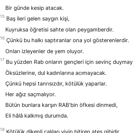
Bir günde kesip atacak.
15
Baş ileri gelen saygın kişi,
Kuyruksa öğretisi sahte olan peygamberdir.
16
Çünkü bu halkı saptıranlar ona yol gösterenlerdir.
Onları izleyenler de yem oluyor.
17
Bu yüzden Rab onların gençleri için sevinç duyma
Öksüzlerine, dul kadınlarına acımayacak.
Çünkü hepsi tanrısızdır, kötülük yaparlar.
Her ağız saçmalıyor.
Bütün bunlara karşın
RAB
'bin öfkesi dinmedi,
Eli hâlâ kalkmış durumda.
18
Kötülük dikenli çalıları yiyip bitiren ateş gibidir.