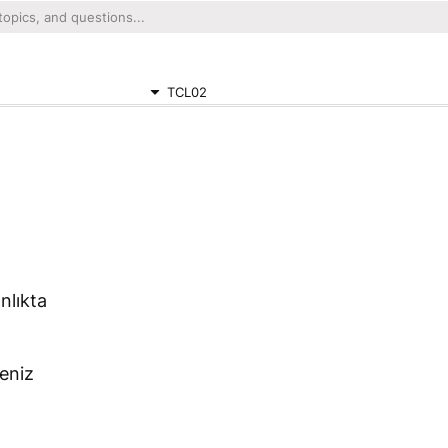
TCL02
nlıkta
Deniz