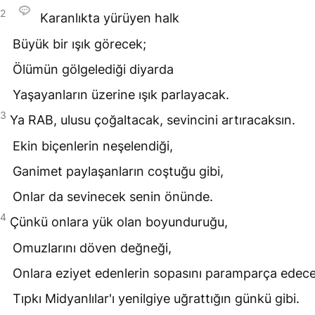
2
Karanlıkta yürüyen halk
Büyük bir ışık görecek;
Ölümün gölgelediği diyarda
Yaşayanların üzerine ışık parlayacak.
3
Ya
RAB
, ulusu çoğaltacak, sevincini artıracaksın.
Ekin biçenlerin neşelendiği,
Ganimet paylaşanların coştuğu gibi,
Onlar da sevinecek senin önünde.
4
Çünkü onlara yük olan boyunduruğu,
Omuzlarını döven değneği,
Onlara eziyet edenlerin sopasını paramparça edece
Tıpkı Midyanlılar'ı yenilgiye uğrattığın günkü gibi.