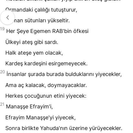
Ormandaki çalılığı tutuşturur,
Duman sütunları yükseltir.
19
Her Şeye Egemen
RAB
'bin öfkesi
Ülkeyi ateş gibi sardı.
Halk ateşe yem olacak,
Kardeş kardeşini esirgemeyecek.
20
İnsanlar şurada burada bulduklarını yiyecekler,
Ama aç kalacak, doymayacaklar.
Herkes çocuğunun etini yiyecek:
21
Manaşşe Efrayim'i,
Efrayim Manaşşe'yi yiyecek,
Sonra birlikte Yahuda'nın üzerine yürüyecekler.