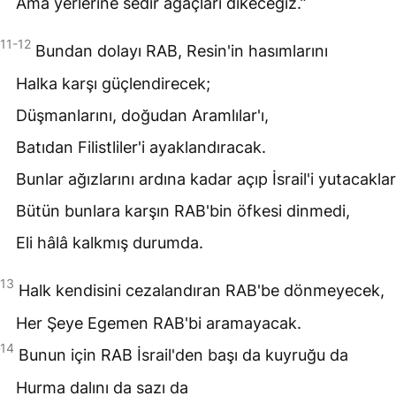
Ama yerlerine sedir ağaçları dikeceğiz.”
11-12
Bundan dolayı
RAB
, Resin'in hasımlarını
Halka karşı güçlendirecek;
Düşmanlarını, doğudan Aramlılar'ı,
Batıdan Filistliler'i ayaklandıracak.
Bunlar ağızlarını ardına kadar açıp İsrail'i yutacaklar
Bütün bunlara karşın
RAB
'bin öfkesi dinmedi,
Eli hâlâ kalkmış durumda.
13
Halk kendisini cezalandıran
RAB
'be dönmeyecek,
Her Şeye Egemen
RAB
'bi aramayacak.
14
Bunun için
RAB
İsrail'den başı da kuyruğu da
Hurma dalını da sazı da