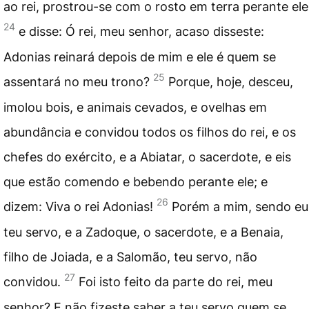
ao rei, prostrou-se com o rosto em terra perante ele
24
e disse: Ó rei, meu senhor, acaso disseste:
Adonias reinará depois de mim e ele é quem se
25
assentará no meu trono?
Porque, hoje, desceu,
imolou bois, e animais cevados, e ovelhas em
abundância e convidou todos os filhos do rei, e os
chefes do exército, e a Abiatar, o sacerdote, e eis
que estão comendo e bebendo perante ele; e
26
dizem: Viva o rei Adonias!
Porém a mim, sendo eu
teu servo, e a Zadoque, o sacerdote, e a Benaia,
filho de Joiada, e a Salomão, teu servo, não
27
convidou.
Foi isto feito da parte do rei, meu
senhor? E não fizeste saber a teu servo quem se