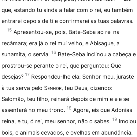
que, estando tu ainda a falar com o rei, eu também
entrarei depois de ti e confirmarei as tuas palavras.
15
Apresentou-se, pois, Bate-Seba ao rei na
recâmara; era já o rei mui velho, e Abisague, a
16
sunamita, o servia.
Bate-Seba inclinou a cabeça e
prostrou-se perante o rei, que perguntou: Que
17
desejas?
Respondeu-lhe ela: Senhor meu, juraste
à tua serva pelo
Senhor
, teu Deus, dizendo:
Salomão, teu filho, reinará depois de mim e ele se
18
assentará no meu trono.
Agora, eis que Adonias
19
reina, e tu, ó rei, meu senhor, não o sabes.
Imolou
bois, e animais cevados, e ovelhas em abundância.