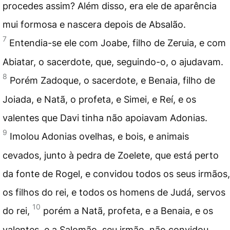
procedes assim? Além disso, era ele de aparência
mui formosa e nascera depois de Absalão.
7
Entendia-se ele com Joabe, filho de Zeruia, e com
Abiatar, o sacerdote, que, seguindo-o, o ajudavam.
8
Porém Zadoque, o sacerdote, e Benaia, filho de
Joiada, e Natã, o profeta, e Simei, e Reí, e os
valentes que Davi tinha não apoiavam Adonias.
9
Imolou Adonias ovelhas, e bois, e animais
cevados, junto à pedra de Zoelete, que está perto
da fonte de Rogel, e convidou todos os seus irmãos,
os filhos do rei, e todos os homens de Judá, servos
10
do rei,
porém a Natã, profeta, e a Benaia, e os
valentes, e a Salomão, seu irmão, não convidou.