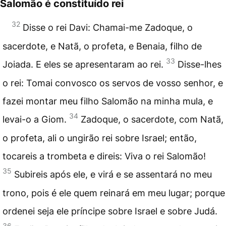
Salomão é constituído rei
32
Disse o rei Davi: Chamai-me Zadoque, o
sacerdote, e Natã, o profeta, e Benaia, filho de
33
Joiada. E eles se apresentaram ao rei.
Disse-lhes
o rei: Tomai convosco os servos de vosso senhor, e
fazei montar meu filho Salomão na minha mula, e
34
levai-o a Giom.
Zadoque, o sacerdote, com Natã,
o profeta, ali o ungirão rei sobre Israel; então,
tocareis a trombeta e direis: Viva o rei Salomão!
35
Subireis após ele, e virá e se assentará no meu
trono, pois é ele quem reinará em meu lugar; porque
ordenei seja ele príncipe sobre Israel e sobre Judá.
36