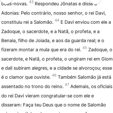
43
boas-novas.
Respondeu Jônatas e disse a
Adonias: Pelo contrário, nosso senhor, o rei Davi,
44
constituiu rei a Salomão.
E Davi enviou com ele a
Zadoque, o sacerdote, e a Natã, o profeta, e a
Benaia, filho de Joiada, e aos da guarda real; e o
45
fizeram montar a mula que era do rei.
Zadoque, o
sacerdote, e Natã, o profeta, o ungiram rei em Giom
e dali subiram alegres, e a cidade se alvoroçou; esse
46
é o clamor que ouviste.
Também Salomão já está
47
assentado no trono do reino.
Ademais, os oficiais
do rei Davi vieram congratular-se com ele e
disseram: Faça teu Deus que o nome de Salomão