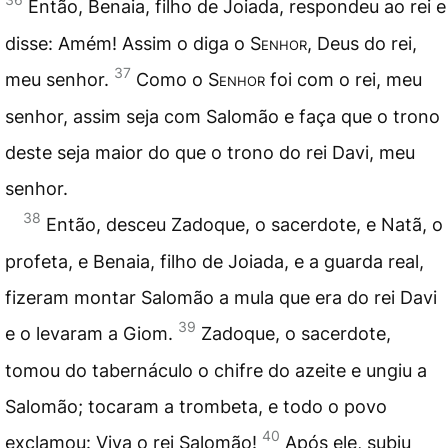
Então, Benaia, filho de Joiada, respondeu ao rei e
disse: Amém! Assim o diga o
Senhor
, Deus do rei,
37
meu senhor.
Como o
Senhor
foi com o rei, meu
senhor, assim seja com Salomão e faça que o trono
deste seja maior do que o trono do rei Davi, meu
senhor.
38
Então, desceu Zadoque, o sacerdote, e Natã, o
profeta, e Benaia, filho de Joiada, e a guarda real,
fizeram montar Salomão a mula que era do rei Davi
39
e o levaram a Giom.
Zadoque, o sacerdote,
tomou do tabernáculo o chifre do azeite e ungiu a
Salomão; tocaram a trombeta, e todo o povo
40
exclamou: Viva o rei Salomão!
Após ele, subiu