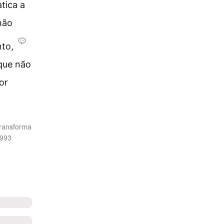
tica a
não
nto,
 que não
or
transforma
1993