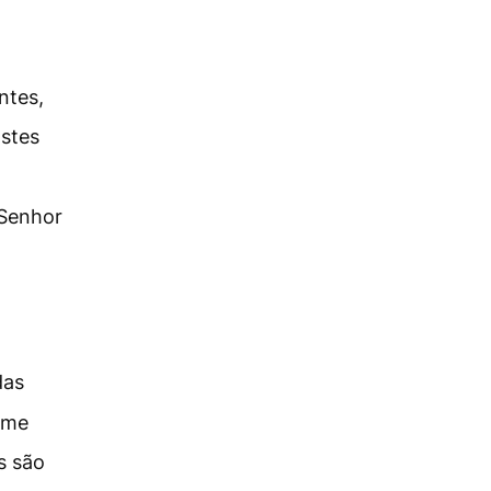
ntes,
ostes
 Senhor
das
 me
s são