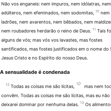
Não vos enganeis: nem impuros, nem idólatras, nem
10
adúlteros, nem efeminados, nem sodomitas,
nem
ladrões, nem avarentos, nem bêbados, nem maldize
11
nem roubadores herdarão o reino de Deus.
Tais f
alguns de vós; mas vós vos lavastes, mas fostes
santificados, mas fostes justificados em o nome do
Jesus Cristo e no Espírito do nosso Deus.
A sensualidade é condenada
12
Todas as coisas me são lícitas,
mas nem to
convêm. Todas as coisas me são lícitas, mas eu não
13
deixarei dominar por nenhuma delas.
Os alimento