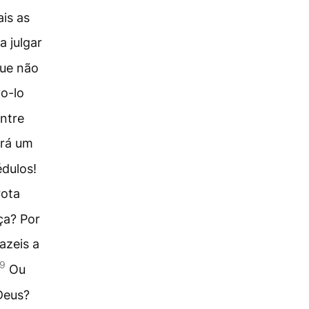
is as
a julgar
que não
o-lo
ntre
irá um
édulos!
rota
iça? Por
azeis a
9
Ou
Deus?