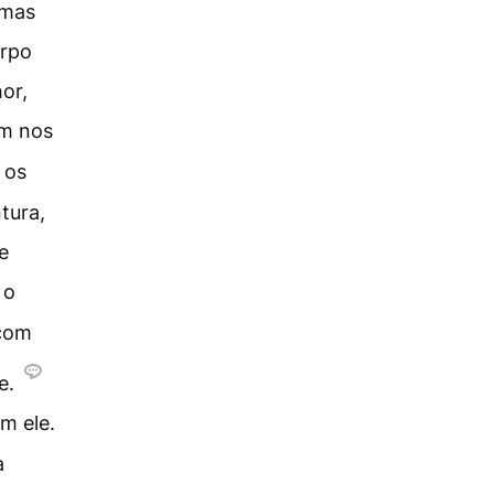
 mas
orpo
or,
ém nos
 os
tura,
e
 o
 com
e.
m ele.
a