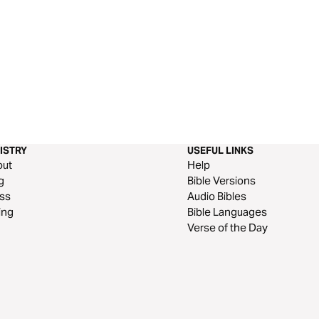
ISTRY
USEFUL LINKS
out
Help
g
Bible Versions
ss
Audio Bibles
ing
Bible Languages
Verse of the Day