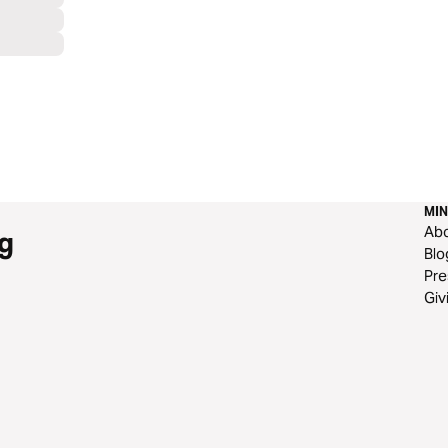
MIN
Ab
g
Blo
Pre
Giv