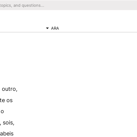
ARA
 outro,
te os
 o
 sois,
abeis