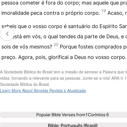
pessoa cometer é fora do corpo; mas aquele que pra
19
imoralidade peca contra o próprio corpo.
Acaso, 
sabeis que o vosso corpo é santuário do Espírito Sa
que está em vós, o qual tendes da parte de Deus, e
20
sois de vós mesmos?
Porque fostes comprados p
preço. Agora, pois, glorificai a Deus no vosso corpo.
A Sociedade Bíblica do Brasil tem a missão de semear a Palavra que 
vidas, tornando-a relevante para as pessoas. Junte-se a nós! ARA © 
Sociedade Bíblica do Brasil.
Learn More About Almeida Revista e Atualizada
Popular Bible Verses from
1Coríntios 6
Bible: 
Português (Brasil)