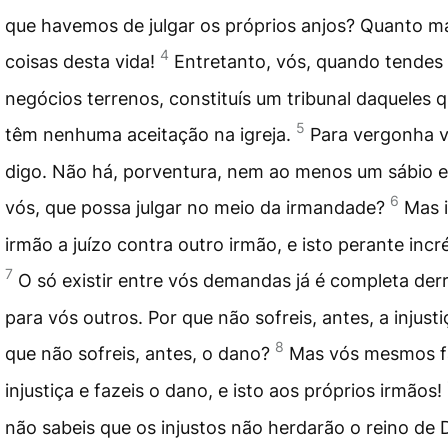
que havemos de julgar os próprios anjos? Quanto ma
4
coisas desta vida!
Entretanto, vós, quando tendes 
negócios terrenos, constituís um tribunal daqueles 
5
têm nenhuma aceitação na igreja.
Para vergonha v
digo. Não há, porventura, nem ao menos um sábio e
6
vós, que possa julgar no meio da irmandade?
Mas 
irmão a juízo contra outro irmão, e isto perante incr
7
O só existir entre vós demandas já é completa der
para vós outros. Por que não sofreis, antes, a injust
8
que não sofreis, antes, o dano?
Mas vós mesmos f
injustiça e fazeis o dano, e isto aos próprios irmãos!
não sabeis que os injustos não herdarão o reino de 