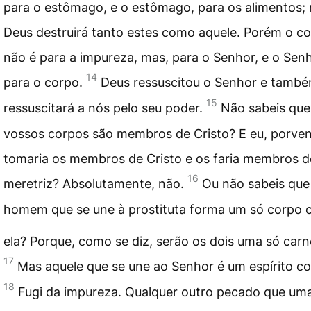
para o estômago, e o estômago, para os alimentos;
Deus destruirá tanto estes como aquele. Porém o c
não é para a impureza, mas, para o Senhor, e o Senh
14
para o corpo.
Deus ressuscitou o Senhor e tamb
15
ressuscitará a nós pelo seu poder.
Não sabeis que
vossos corpos são membros de Cristo? E eu, porven
tomaria os membros de Cristo e os faria membros d
16
meretriz? Absolutamente, não.
Ou não sabeis que
homem que se une à prostituta forma um só corpo
ela? Porque, como se diz, serão os dois uma só carn
17
Mas aquele que se une ao Senhor é um espírito co
18
Fugi da impureza. Qualquer outro pecado que um